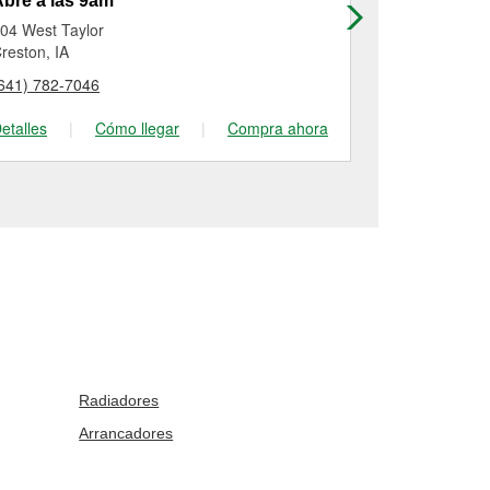
bre a las 9am
Abre a las
04 West Taylor
1201 S Locus
reston, IA
Glenwood, IA
641) 782-7046
(712) 800-00
etalles
|
Cómo llegar
|
Compra ahora
Detalles
|
Radiadores
Arrancadores