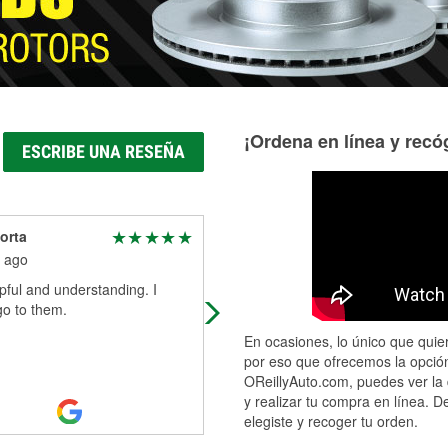
¡Ordena en línea y recóg
ESCRIBE UNA RESEÑA
orta
William Rhoderick (Big
Will's Outdoors)
 ago
2 months ago
pful and understanding. I
Very friendly and helpful staff
go to them.
En ocasiones, lo único que quier
por eso que ofrecemos la opción
OReillyAuto.com, puedes ver la 
y realizar tu compra en línea. D
elegiste y recoger tu orden.