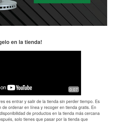
elo en la tienda!
Jess Sol
Sun/sky/moon A
looking up
8 months ago
10 months ago
Exceptional service ! I walked in
0:07
Great!
looking for a wrench and the
gentleman at the counter assisted me
es es entrar y salir de la tienda sin perder tiempo. Es
without hesitation. With his assistance
 de ordenar en línea y recoger en tienda gratis. En
I was
...
Read More
disponibilidad de productos en la tienda más cercana
espués, solo tienes que pasar por la tienda que