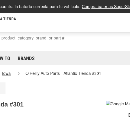
cuentra la batería correcta para tu vehículo.
Compra baterías SuperSta
LA TIENDA
W TO
BRANDS
Iowa
O'Reilly Auto Parts - Atlantic Tienda #301
enda #301