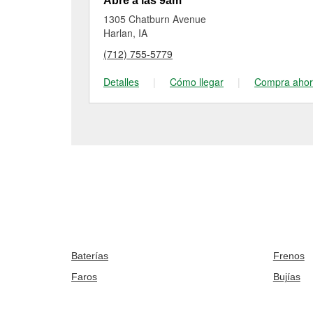
Abre a las 9am
1305 Chatburn Avenue
Harlan, IA
(712) 755-5779
Detalles
|
Cómo llegar
|
Compra aho
Baterías
Frenos
Faros
Bujías