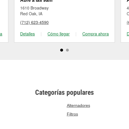
Abre a las 9am
A
1610 Broadway
4
Red Oak, IA
C
(712) 623-4590
(
ra
Detalles
|
Cómo llegar
|
Compra ahora
D
Categorías populares
Alternadores
Filtros