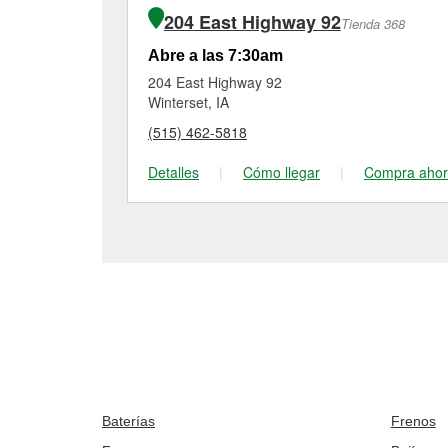
204 East Highway 92
Tienda 368
Abre a las 7:30am
204 East Highway 92
Winterset, IA
(515) 462-5818
Detalles
|
Cómo llegar
|
Compra aho
Baterías
Frenos