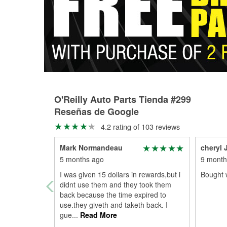
O'Reilly Auto Parts Tienda #299
Reseñas de Google
4.2 rating of 103 reviews
Mark Normandeau
cheryl 
5 months ago
9 month
I was given 15 dollars in rewards,but i
Bought w
didnt use them and they took them
back because the time expired to
use.they giveth and taketh back. I
gue
...
Read More