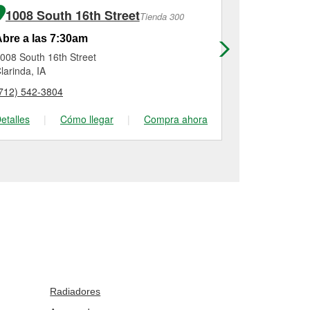
1008 South 16th Street
107 East
Tienda 300
bre a las 7:30am
Abre a las
008 South 16th Street
107 East 7th 
larinda, IA
Atlantic, IA
712) 542-3804
(712) 243-97
etalles
|
Cómo llegar
|
Compra ahora
Detalles
|
Radiadores