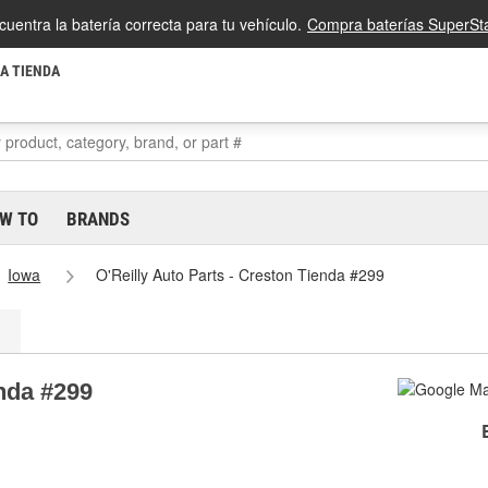
cuentra la batería correcta para tu vehículo.
Compra baterías SuperSta
LA TIENDA
W TO
BRANDS
Iowa
O'Reilly Auto Parts - Creston Tienda #299
enda #299