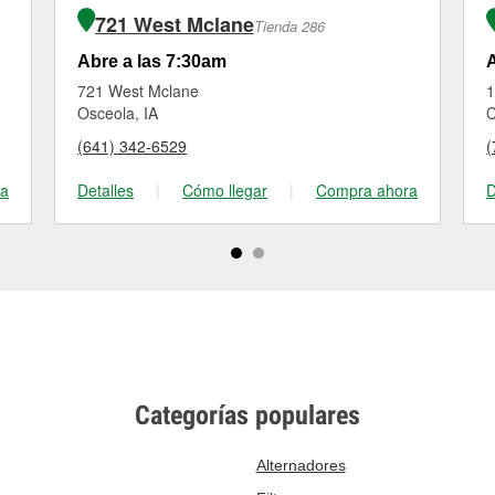
721 West Mclane
Tienda 286
Abre a las 7:30am
A
721 West Mclane
1
Osceola, IA
C
(641) 342-6529
(
ra
Detalles
|
Cómo llegar
|
Compra ahora
D
Categorías populares
Alternadores