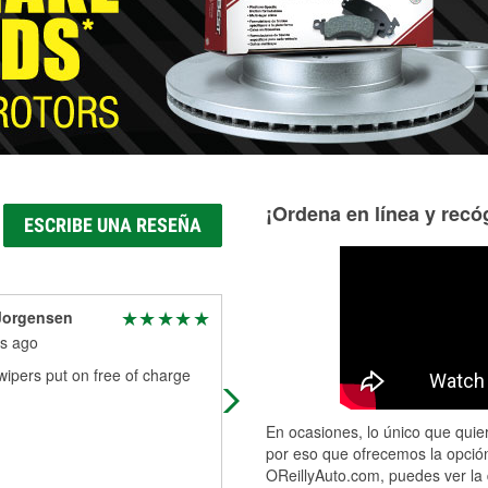
Más información acerca del servicio de mangueras hidráulic
¡Ordena en línea y recóg
ESCRIBE UNA RESEÑA
Jorgensen
Liz Barnett
s ago
9 months ago
ipers put on free of charge
The employees at the Creston loca
are extremely nice and helpful. If y
don’t know what you need, they will
En ocasiones, lo único que quier
help you find it. They’re especi
...
R
por eso que ofrecemos la opción
More
OReillyAuto.com, puedes ver la 