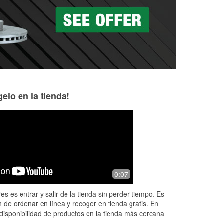
as a la medida en tu tienda local
elo en la tienda!
Katie Waske
9 months ago
tion
Always have great service here. Eric is
0:07
ou
especially knowledgeable & friendly!
es es entrar y salir de la tienda sin perder tiempo. Es
ead
 de ordenar en línea y recoger en tienda gratis. En
disponibilidad de productos en la tienda más cercana