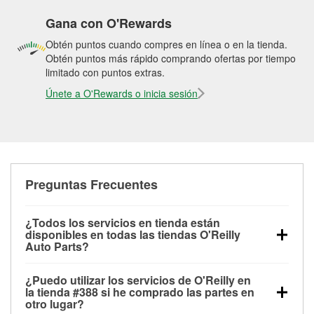
Gana con O'Rewards
Obtén puntos cuando compres en línea o en la tienda.
Obtén puntos más rápido comprando ofertas por tiempo
limitado con puntos extras.
Únete a O'Rewards o inicia sesión
Preguntas Frecuentes
¿Todos los servicios en tienda están
disponibles en todas las tiendas O'Reilly
Auto Parts?
Todos los servicios gratuitos de tienda, incluyendo
¿Puedo utilizar los servicios de O'Reilly en
las pruebas de batería, pruebas de alternador y
la tienda #388 si he comprado las partes en
motor de arranque, revisión de la luz “Check Engine”
otro lugar?