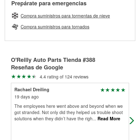
Más información sobre el Programa de Préstamo de
ser rectificados con seguridad. Si tus tambores o discos no
Prepárate para emergencias
averiada o determina los acoplamientos y la longitud
Herramientas de O'Reilly
pueden ser reutilizados, podemos ayudarte a encontrar las
adecuados para que te construyamos una nueva. O'Reilly
partes de reemplazo correctas para tu reparación.
Compra suministros para tormentas de nieve
Auto Parts tiene las mangueras y los acoples adecuados
Rectificación de tambores y discos de freno
para reparar el sistema hidráulico de tu maquinaria
Compra suministros para tornados
agrícola o de construcción.
Más información acerca del servicio de mangueras
hidráulicas a la medida en tu tienda local
O'Reilly Auto Parts Tienda #388
Reseñas de Google
4.4 rating of 124 reviews
Rachael Dreiling
Bri
19 days ago
1 m
The employees here went above and beyond when we
Cus
got stranded. Not only did they helped us trouble shoot
solutions when they didn’t have the righ
...
Read More