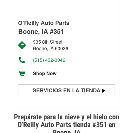
O'Reilly Auto Parts
Boone, IA #351
935 8th Street
Boone, IA 50036
(515) 432-0046
Shop Now
SERVICIOS EN LA TIENDA
Prueba de batería
Prueba de alternadores y
Prepárate para la nieve y el hielo con
arrancadores
O’Reilly Auto Parts tienda #351 en
Boone, IA