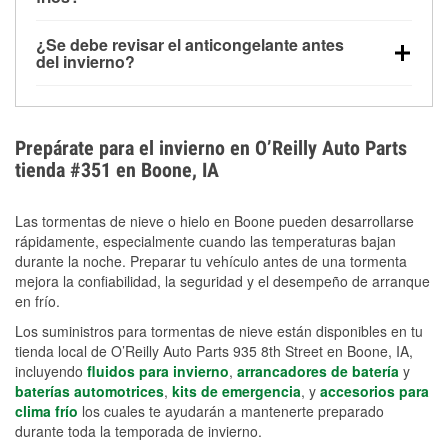
derretida en la carretera para mejorar la visibilidad.
Sí. La presión de las llantas normalmente disminuye
¿Se debe revisar el anticongelante antes
alrededor de 1 PSI por cada 10 °F que baja la
del invierno?
temperatura. Puedes obtener más información sobre
Sí. Una mezcla adecuada del anticongelante protege
la baja presión en invierno en nuestro artículo.
el motor contra la congelación, las grietas internas y
el sobrecalentamiento en condiciones de frío
Prepárate para el invierno en O’Reilly Auto Parts
extremo. Aprende cómo comprobar la protección
tienda #351 en Boone, IA
anticongelante en nuestra sección How-To.
Las tormentas de nieve o hielo en Boone pueden desarrollarse
rápidamente, especialmente cuando las temperaturas bajan
durante la noche. Preparar tu vehículo antes de una tormenta
mejora la confiabilidad, la seguridad y el desempeño de arranque
en frío.
Los suministros para tormentas de nieve están disponibles en tu
tienda local de O’Reilly Auto Parts 935 8th Street en Boone, IA,
incluyendo
fluidos para invierno
,
arrancadores de batería
y
baterías automotrices
,
kits de emergencia
, y
accesorios para
clima frío
los cuales te ayudarán a mantenerte preparado
durante toda la temporada de invierno.