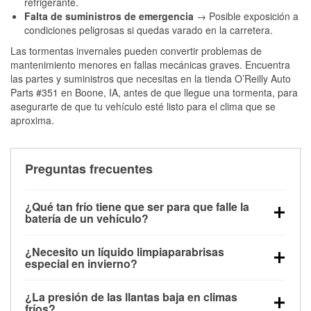
refrigerante.
Falta de suministros de emergencia
→ Posible exposición a
condiciones peligrosas si quedas varado en la carretera.
Las tormentas invernales pueden convertir problemas de
mantenimiento menores en fallas mecánicas graves. Encuentra
las partes y suministros que necesitas en la tienda O’Reilly Auto
Parts #351 en Boone, IA, antes de que llegue una tormenta, para
asegurarte de que tu vehículo esté listo para el clima que se
aproxima.
Preguntas frecuentes
¿Qué tan frío tiene que ser para que falle la
batería de un vehículo?
La capacidad de la batería comienza a disminuir por
¿Necesito un líquido limpiaparabrisas
debajo de los 32 °F y puede perder hasta la mitad de
especial en invierno?
su potencia de arranque cerca de los 0 °F, lo que
Sí. El líquido limpiaparabrisas para invierno resiste
aumenta la probabilidad de que el vehículo no
¿La presión de las llantas baja en climas
la congelación y ayuda a disolver la sal y la nieve
arranque.
fríos?