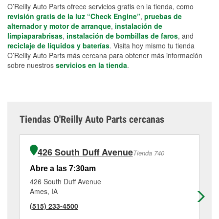
O’Reilly Auto Parts ofrece servicios gratis en la tienda, como
revisión gratis de la luz “Check Engine”
,
pruebas de
alternador y motor de arranque
,
instalación de
limpiaparabrisas
,
instalación de bombillas de faros
, and
reciclaje de líquidos y baterías
. Visita hoy mismo tu tienda
O’Reilly Auto Parts más cercana para obtener más información
sobre nuestros
servicios en la tienda
.
Tiendas O'Reilly Auto Parts cercanas
426 South Duff Avenue
Tienda 740
Abre a las 7:30am
Ab
426 South Duff Avenue
402
Ames, IA
Per
(515) 233-4500
(5