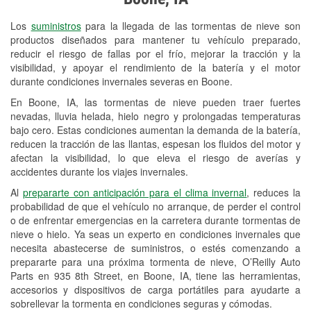
Revisión de la luz "Check Engine"
Los
suministros
para la llegada de las tormentas de nieve son
Reciclaje de baterías y aceite
productos diseñados para mantener tu vehículo preparado,
reducir el riesgo de fallas por el frío, mejorar la tracción y la
Instalación de bombillas de faros
visibilidad, y apoyar el rendimiento de la batería y el motor
Instalación de limpiaparabrisas
durante condiciones invernales severas en Boone.
En Boone, IA, las tormentas de nieve pueden traer fuertes
Programa de Préstamo de
nevadas, lluvia helada, hielo negro y prolongadas temperaturas
Herramientas
bajo cero. Estas condiciones aumentan la demanda de la batería,
reducen la tracción de las llantas, espesan los fluidos del motor y
Rectificación de tambores y discos de
afectan la visibilidad, lo que eleva el riesgo de averías y
freno
accidentes durante los viajes invernales.
Al
prepararte con anticipación para el clima invernal
, reduces la
Mangueras hidráulicas a la medida
probabilidad de que el vehículo no arranque, de perder el control
o de enfrentar emergencias en la carretera durante tormentas de
Snowstorm Supplies
nieve o hielo. Ya seas un experto en condiciones invernales que
necesita abastecerse de suministros, o estés comenzando a
Tornado Supplies
prepararte para una próxima tormenta de nieve, O’Reilly Auto
Conoce más
Parts en 935 8th Street, en Boone, IA, tiene las herramientas,
accesorios y dispositivos de carga portátiles para ayudarte a
sobrellevar la tormenta en condiciones seguras y cómodas.