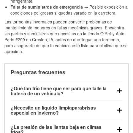
refrigerante.
Falta de suministros de emergencia
→ Posible exposición a
condiciones peligrosas si quedas varado en la carretera.
Las tormentas invernales pueden convertir problemas de
mantenimiento menores en fallas mecánicas graves. Encuentra
las partes y suministros que necesitas en la tienda O’Reilly Auto
Parts #299 en Creston, IA, antes de que llegue una tormenta,
para asegurarte de que tu vehículo esté listo para el clima que se
aproxima.
Preguntas frecuentes
¿Qué tan frío tiene que ser para que falle la
batería de un vehículo?
La capacidad de la batería comienza a disminuir por
¿Necesito un líquido limpiaparabrisas
debajo de los 32 °F y puede perder hasta la mitad de
especial en invierno?
su potencia de arranque cerca de los 0 °F, lo que
Sí. El líquido limpiaparabrisas para invierno resiste
aumenta la probabilidad de que el vehículo no
¿La presión de las llantas baja en climas
la congelación y ayuda a disolver la sal y la nieve
arranque.
fríos?