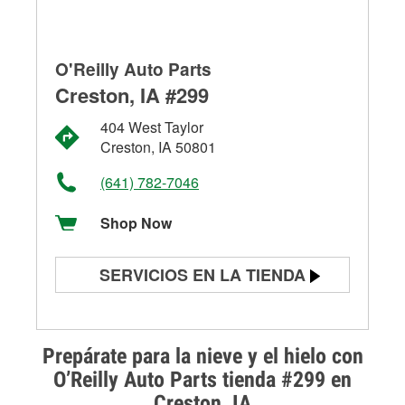
O'Reilly Auto Parts
Creston, IA #299
404 West Taylor
Creston, IA 50801
(641) 782-7046
Shop Now
SERVICIOS EN LA TIENDA
Prueba de batería
Prueba de alternadores y
Prepárate para la nieve y el hielo con
arrancadores
O’Reilly Auto Parts tienda #299 en
Creston, IA