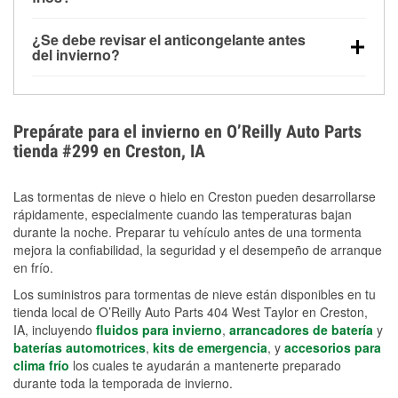
derretida en la carretera para mejorar la visibilidad.
Sí. La presión de las llantas normalmente disminuye
¿Se debe revisar el anticongelante antes
alrededor de 1 PSI por cada 10 °F que baja la
del invierno?
temperatura. Puedes obtener más información sobre
Sí. Una mezcla adecuada del anticongelante protege
la baja presión en invierno en nuestro artículo.
el motor contra la congelación, las grietas internas y
el sobrecalentamiento en condiciones de frío
Prepárate para el invierno en O’Reilly Auto Parts
extremo. Aprende cómo comprobar la protección
tienda #299 en Creston, IA
anticongelante en nuestra sección How-To.
Las tormentas de nieve o hielo en Creston pueden desarrollarse
rápidamente, especialmente cuando las temperaturas bajan
durante la noche. Preparar tu vehículo antes de una tormenta
mejora la confiabilidad, la seguridad y el desempeño de arranque
en frío.
Los suministros para tormentas de nieve están disponibles en tu
tienda local de O’Reilly Auto Parts 404 West Taylor en Creston,
IA, incluyendo
fluidos para invierno
,
arrancadores de batería
y
baterías automotrices
,
kits de emergencia
, y
accesorios para
clima frío
los cuales te ayudarán a mantenerte preparado
durante toda la temporada de invierno.