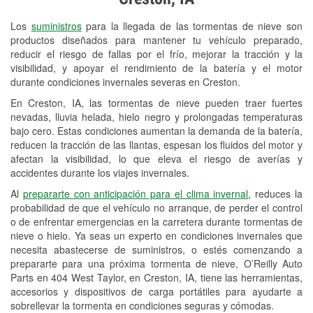
Revisión de la luz "Check Engine"
Los
suministros
para la llegada de las tormentas de nieve son
Reciclaje de baterías y aceite
productos diseñados para mantener tu vehículo preparado,
reducir el riesgo de fallas por el frío, mejorar la tracción y la
Instalación de bombillas de faros
visibilidad, y apoyar el rendimiento de la batería y el motor
Instalación de limpiaparabrisas
durante condiciones invernales severas en Creston.
En Creston, IA, las tormentas de nieve pueden traer fuertes
Programa de Préstamo de
nevadas, lluvia helada, hielo negro y prolongadas temperaturas
Herramientas
bajo cero. Estas condiciones aumentan la demanda de la batería,
reducen la tracción de las llantas, espesan los fluidos del motor y
Mezcla de pinturas
afectan la visibilidad, lo que eleva el riesgo de averías y
accidentes durante los viajes invernales.
Rectificación de tambores y discos de
Al
prepararte con anticipación para el clima invernal
, reduces la
freno
probabilidad de que el vehículo no arranque, de perder el control
o de enfrentar emergencias en la carretera durante tormentas de
Mangueras hidráulicas a la medida
nieve o hielo. Ya seas un experto en condiciones invernales que
necesita abastecerse de suministros, o estés comenzando a
Snowstorm Supplies
prepararte para una próxima tormenta de nieve, O’Reilly Auto
Parts en 404 West Taylor, en Creston, IA, tiene las herramientas,
Tornado Supplies
accesorios y dispositivos de carga portátiles para ayudarte a
Conoce más
sobrellevar la tormenta en condiciones seguras y cómodas.