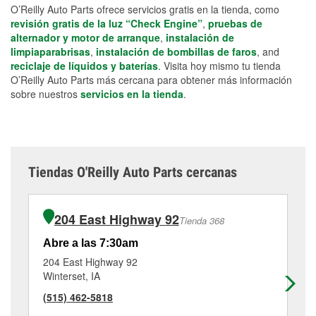
O’Reilly Auto Parts ofrece servicios gratis en la tienda, como
revisión gratis de la luz “Check Engine”
,
pruebas de
alternador y motor de arranque
,
instalación de
limpiaparabrisas
,
instalación de bombillas de faros
, and
reciclaje de líquidos y baterías
. Visita hoy mismo tu tienda
O’Reilly Auto Parts más cercana para obtener más información
sobre nuestros
servicios en la tienda
.
Tiendas O'Reilly Auto Parts cercanas
204 East Highway 92
Tienda 368
Abre a las 7:30am
Ab
204 East Highway 92
72
Winterset, IA
Os
(515) 462-5818
(6