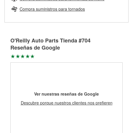
Más información sobre el Programa de Préstamo de
ser rectificados con seguridad. Si tus tambores o discos no
Herramientas de O'Reilly
pueden ser reutilizados, podemos ayudarte a encontrar las
Compra suministros para tornados
partes de reemplazo correctas para tu reparación.
Rectificación de tambores y discos de freno
O'Reilly Auto Parts Tienda #704
Reseñas de Google
Ver nuestras reseñas de Google
Descubre porque nuestros clientes nos prefieren