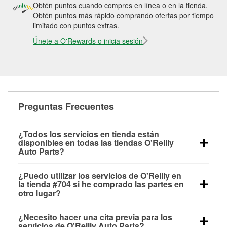
Obtén puntos cuando compres en línea o en la tienda.
Obtén puntos más rápido comprando ofertas por tiempo
limitado con puntos extras.
Únete a O'Rewards o inicia sesión
Preguntas Frecuentes
¿Todos los servicios en tienda están
disponibles en todas las tiendas O'Reilly
Auto Parts?
Todos los servicios gratuitos de tienda, incluyendo
¿Puedo utilizar los servicios de O'Reilly en
las pruebas de batería, pruebas de alternador y
la tienda #704 si he comprado las partes en
motor de arranque, revisión de la luz “Check Engine”
otro lugar?
con O'Reilly VeriScan® e instalación de
Puedes solicitar la mayoría de los servicios en tienda
limpiaparabrisas o bombillas, están disponibles en
¿Necesito hacer una cita previa para los
de O'Reilly Auto Parts que estén disponibles en la
todas las tiendas O'Reilly Auto Parts. La tienda
servicios de O'Reilly Auto Parts?