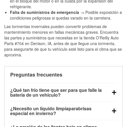
en el bloque del motor o en la culata por la expansión del
refrigerante.
Falta de suministros de emergencia
→ Posible exposición a
condiciones peligrosas si quedas varado en la carretera.
Las tormentas invernales pueden convertir problemas de
mantenimiento menores en fallas mecánicas graves. Encuentra
las partes y suministros que necesitas en la tienda O’Reilly Auto
Parts #704 en Denison, IA, antes de que llegue una tormenta,
para asegurarte de que tu vehículo esté listo para el clima que se
aproxima.
Preguntas frecuentes
¿Qué tan frío tiene que ser para que falle la
batería de un vehículo?
La capacidad de la batería comienza a disminuir por
¿Necesito un líquido limpiaparabrisas
debajo de los 32 °F y puede perder hasta la mitad de
especial en invierno?
su potencia de arranque cerca de los 0 °F, lo que
Sí. El líquido limpiaparabrisas para invierno resiste
aumenta la probabilidad de que el vehículo no
¿La presión de las llantas baja en climas