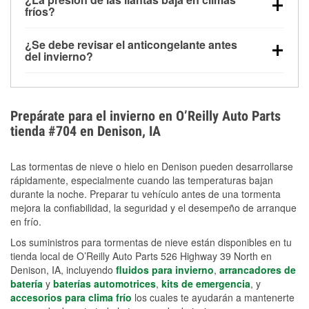
la congelación y ayuda a disolver la sal y la nieve
arranque.
fríos?
derretida en la carretera para mejorar la visibilidad.
Sí. La presión de las llantas normalmente disminuye
¿Se debe revisar el anticongelante antes
alrededor de 1 PSI por cada 10 °F que baja la
del invierno?
temperatura. Puedes obtener más información sobre
Sí. Una mezcla adecuada del anticongelante protege
la baja presión en invierno en nuestro artículo.
el motor contra la congelación, las grietas internas y
el sobrecalentamiento en condiciones de frío
Prepárate para el invierno en O’Reilly Auto Parts
extremo. Aprende cómo comprobar la protección
tienda #704 en Denison, IA
anticongelante en nuestra sección How-To.
Las tormentas de nieve o hielo en Denison pueden desarrollarse
rápidamente, especialmente cuando las temperaturas bajan
durante la noche. Preparar tu vehículo antes de una tormenta
mejora la confiabilidad, la seguridad y el desempeño de arranque
en frío.
Los suministros para tormentas de nieve están disponibles en tu
tienda local de O’Reilly Auto Parts 526 Highway 39 North en
Denison, IA, incluyendo
fluidos para invierno
,
arrancadores de
batería
y
baterías automotrices
,
kits de emergencia
, y
accesorios para clima frío
los cuales te ayudarán a mantenerte