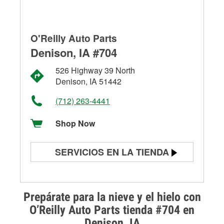
O'Reilly Auto Parts
Denison, IA #704
526 Highway 39 North
Denison, IA 51442
(712) 263-4441
Shop Now
SERVICIOS EN LA TIENDA
Prueba de batería
Prueba de alternadores y
Prepárate para la nieve y el hielo con
arrancadores
O’Reilly Auto Parts tienda #704 en
Denison, IA