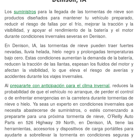
Revisión de la luz "Check Engine"
Los
suministros
para la llegada de las tormentas de nieve son
Reciclaje de baterías y aceite
productos diseñados para mantener tu vehículo preparado,
reducir el riesgo de fallas por el frío, mejorar la tracción y la
Instalación de bombillas de faros
visibilidad, y apoyar el rendimiento de la batería y el motor
Instalación de limpiaparabrisas
durante condiciones invernales severas en Denison.
En Denison, IA, las tormentas de nieve pueden traer fuertes
Programa de Préstamo de
nevadas, lluvia helada, hielo negro y prolongadas temperaturas
Herramientas
bajo cero. Estas condiciones aumentan la demanda de la batería,
reducen la tracción de las llantas, espesan los fluidos del motor y
Rectificación de tambores y discos de
afectan la visibilidad, lo que eleva el riesgo de averías y
freno
accidentes durante los viajes invernales.
Al
prepararte con anticipación para el clima invernal
, reduces la
Snowstorm Supplies
probabilidad de que el vehículo no arranque, de perder el control
o de enfrentar emergencias en la carretera durante tormentas de
Tornado Supplies
nieve o hielo. Ya seas un experto en condiciones invernales que
Conoce más
necesita abastecerse de suministros, o estés comenzando a
prepararte para una próxima tormenta de nieve, O’Reilly Auto
Parts en 526 Highway 39 North, en Denison, IA, tiene las
herramientas, accesorios y dispositivos de carga portátiles para
ayudarte a sobrellevar la tormenta en condiciones seguras y