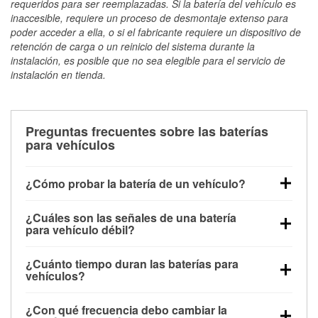
requeridos para ser reemplazadas. Si la batería del vehículo es
inaccesible, requiere un proceso de desmontaje extenso para
poder acceder a ella, o si el fabricante requiere un dispositivo de
retención de carga o un reinicio del sistema durante la
instalación, es posible que no sea elegible para el servicio de
instalación en tienda.
Preguntas frecuentes sobre las baterías
para vehículos
¿Cómo probar la batería de un vehículo?
Puedes probar la batería de un vehículo de varias
¿Cuáles son las señales de una batería
maneras. El método más rápido es utilizar un
para vehículo débil?
multímetro: con el vehículo apagado, conecta los
Una batería débil suele dar algunas señales de
cables a las terminales de la batería y verifica el
¿Cuánto tiempo duran las baterías para
advertencia. Un arranque lento del motor, faros
voltaje: una batería en buen estado y totalmente
vehículos?
tenues, chasquidos al girar la llave o luces de
cargada debería indicar unos 12.6 voltios. Es
La mayoría de las baterías para vehículos duran
advertencia en el tablero pueden ser indicaciones de
importante saber que las baterías descargadas a
¿Con qué frecuencia debo cambiar la
entre 3 y 5 años. La duración exacta depende de los
que la batería tiene una potencia de carga débil.
veces pueden mostrar una carga completa, y un