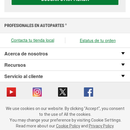
presupuesto.
PROFESIONALES EN AUTOPARTES
®
Contacta tu tienda local
Estatus de tu orden
Acerca de nosotros
Recursos
Servicio al cliente
We use cookies on our website.
Copyright © 2008-2026 O’Reilly Auto Parts v OST_3.2.0.0.729 (3) cv1361
We use cookies on our website. By clicking "Accept", you consent
By clicking "Accept", you consent to the use of All the cookies.
catalog_main
to the use of All the cookies.
You may change your preference by visiting Cookie Settings.
You may change your preference by visiting Cookie Settings.
Política de privacidad
Ley de transparencia en las cadenas de suministro
Read more about our
Read more about our
Cookie Policy
Cookie Policy
and
and
Privacy Policy
Privacy Policy
.
.
de California