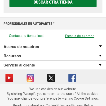
BUSCAR OTRA TIENDA
presupuesto.
PROFESIONALES EN AUTOPARTES
®
Contacta tu tienda local
Estatus de tu orden
Acerca de nosotros
Recursos
Servicio al cliente
We use cookies on our website.
Copyright © 2008-2026 O’Reilly Auto Parts v OST_3.2.0.0.729 (3) cv1361
We use cookies on our website. By clicking "Accept", you consent
By clicking "Accept", you consent to the use of All the cookies.
catalog_main
to the use of All the cookies.
You may change your preference by visiting Cookie Settings.
You may change your preference by visiting Cookie Settings.
Política de privacidad
Ley de transparencia en las cadenas de suministro
Read more about our
Read more about our
Cookie Policy
Cookie Policy
and
and
Privacy Policy
Privacy Policy
.
.