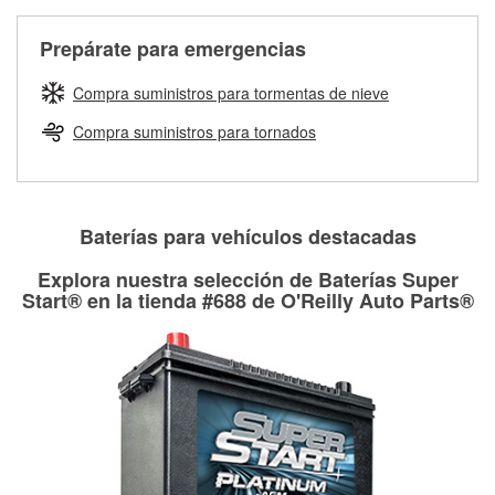
Más información sobre el Programa de Préstamo de
ser rectificados con seguridad. Si tus tambores o discos no
Herramientas de O'Reilly
pueden ser reutilizados, podemos ayudarte a encontrar las
Prepárate para emergencias
partes de reemplazo correctas para tu reparación.
Rectificación de tambores y discos de freno
Compra suministros para tormentas de nieve
Compra suministros para tornados
Baterías para vehículos destacadas
Explora nuestra selección de Baterías Super
Start® en la tienda #688 de O'Reilly Auto Parts®