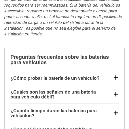
requeridos para ser reemplazadas. Si la batería del vehículo es
inaccesible, requiere un proceso de desmontaje extenso para
poder acceder a ella, o si el fabricante requiere un dispositivo de
retención de carga o un reinicio del sistema durante la
instalación, es posible que no sea elegible para el servicio de
instalación en tienda.
Preguntas frecuentes sobre las baterías
para vehículos
¿Cómo probar la batería de un vehículo?
Puedes probar la batería de un vehículo de varias
¿Cuáles son las señales de una batería
maneras. El método más rápido es utilizar un
para vehículo débil?
multímetro: con el vehículo apagado, conecta los
Una batería débil suele dar algunas señales de
cables a las terminales de la batería y verifica el
¿Cuánto tiempo duran las baterías para
advertencia. Un arranque lento del motor, faros
voltaje: una batería en buen estado y totalmente
vehículos?
tenues, chasquidos al girar la llave o luces de
cargada debería indicar unos 12.6 voltios. Es
La mayoría de las baterías para vehículos duran
advertencia en el tablero pueden ser indicaciones de
importante saber que las baterías descargadas a