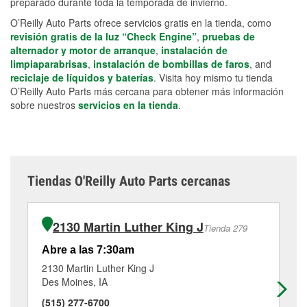
preparado durante toda la temporada de invierno.
O’Reilly Auto Parts ofrece servicios gratis en la tienda, como
revisión gratis de la luz “Check Engine”
,
pruebas de
alternador y motor de arranque
,
instalación de
limpiaparabrisas
,
instalación de bombillas de faros
, and
reciclaje de líquidos y baterías
. Visita hoy mismo tu tienda
O’Reilly Auto Parts más cercana para obtener más información
sobre nuestros
servicios en la tienda
.
Tiendas O'Reilly Auto Parts cercanas
2130 Martin Luther King J
Tienda 279
Abre a las 7:30am
Ab
2130 Martin Luther King J
27
Des Moines, IA
De
(515) 277-6700
(5