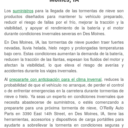
Revisión de la luz "Check Engine"
Los
suministros
para la llegada de las tormentas de nieve son
Reciclaje de baterías y aceite
productos diseñados para mantener tu vehículo preparado,
reducir el riesgo de fallas por el frío, mejorar la tracción y la
Instalación de bombillas de faros
visibilidad, y apoyar el rendimiento de la batería y el motor
Instalación de limpiaparabrisas
durante condiciones invernales severas en Des Moines.
En Des Moines, IA, las tormentas de nieve pueden traer fuertes
Programa de Préstamo de
nevadas, lluvia helada, hielo negro y prolongadas temperaturas
Herramientas
bajo cero. Estas condiciones aumentan la demanda de la batería,
reducen la tracción de las llantas, espesan los fluidos del motor y
Rectificación de tambores y discos de
afectan la visibilidad, lo que eleva el riesgo de averías y
freno
accidentes durante los viajes invernales.
Al
prepararte con anticipación para el clima invernal
, reduces la
Snowstorm Supplies
probabilidad de que el vehículo no arranque, de perder el control
o de enfrentar emergencias en la carretera durante tormentas de
Tornado Supplies
nieve o hielo. Ya seas un experto en condiciones invernales que
Conoce más
necesita abastecerse de suministros, o estés comenzando a
prepararte para una próxima tormenta de nieve, O’Reilly Auto
Idiomas adicionales
Parts en 3390 East 14th Street, en Des Moines, IA, tiene las
herramientas, accesorios y dispositivos de carga portátiles para
Criollo francés, Español
ayudarte a sobrellevar la tormenta en condiciones seguras y