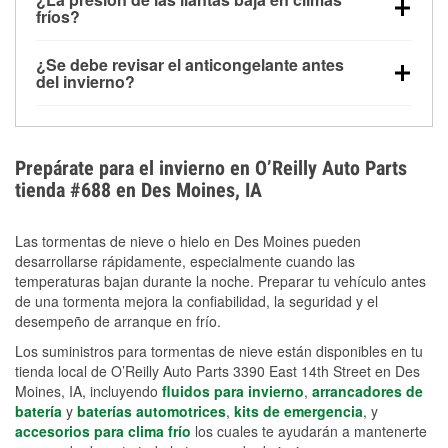
la congelación y ayuda a disolver la sal y la nieve
arranque.
fríos?
derretida en la carretera para mejorar la visibilidad.
Sí. La presión de las llantas normalmente disminuye
¿Se debe revisar el anticongelante antes
alrededor de 1 PSI por cada 10 °F que baja la
del invierno?
temperatura. Puedes obtener más información sobre
Sí. Una mezcla adecuada del anticongelante protege
la baja presión en invierno en nuestro artículo.
el motor contra la congelación, las grietas internas y
el sobrecalentamiento en condiciones de frío
Prepárate para el invierno en O’Reilly Auto Parts
extremo. Aprende cómo comprobar la protección
tienda #688 en Des Moines, IA
anticongelante en nuestra sección How-To.
Las tormentas de nieve o hielo en Des Moines pueden
desarrollarse rápidamente, especialmente cuando las
temperaturas bajan durante la noche. Preparar tu vehículo antes
de una tormenta mejora la confiabilidad, la seguridad y el
desempeño de arranque en frío.
Los suministros para tormentas de nieve están disponibles en tu
tienda local de O’Reilly Auto Parts 3390 East 14th Street en Des
Moines, IA, incluyendo
fluidos para invierno
,
arrancadores de
batería
y
baterías automotrices
,
kits de emergencia
, y
accesorios para clima frío
los cuales te ayudarán a mantenerte