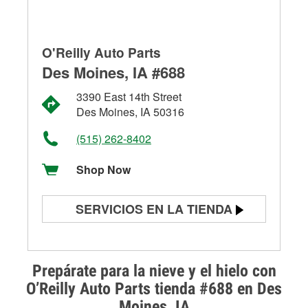
O'Reilly Auto Parts
Des Moines, IA #688
3390 East 14th Street
Des Moines, IA 50316
(515) 262-8402
Shop Now
SERVICIOS EN LA TIENDA
Prueba de batería
Prueba de alternadores y
Prepárate para la nieve y el hielo con
arrancadores
O’Reilly Auto Parts tienda #688 en Des
Moines, IA