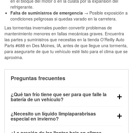
en el bloque del motor o en la culata por la expansión del
refrigerante.
Falta de suministros de emergencia
→ Posible exposición a
condiciones peligrosas si quedas varado en la carretera.
Las tormentas invernales pueden convertir problemas de
mantenimiento menores en fallas mecánicas graves. Encuentra
las partes y suministros que necesitas en la tienda O’Reilly Auto
Parts #688 en Des Moines, IA, antes de que llegue una tormenta,
para asegurarte de que tu vehículo esté listo para el clima que se
aproxima.
Preguntas frecuentes
¿Qué tan frío tiene que ser para que falle la
batería de un vehículo?
La capacidad de la batería comienza a disminuir por
¿Necesito un líquido limpiaparabrisas
debajo de los 32 °F y puede perder hasta la mitad de
especial en invierno?
su potencia de arranque cerca de los 0 °F, lo que
Sí. El líquido limpiaparabrisas para invierno resiste
aumenta la probabilidad de que el vehículo no
¿La presión de las llantas baja en climas