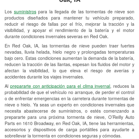
Revisión de la luz "Check Engine"
Los
suministros
para la llegada de las tormentas de nieve son
Reciclaje de baterías y aceite
productos diseñados para mantener tu vehículo preparado,
reducir el riesgo de fallas por el frío, mejorar la tracción y la
Instalación de bombillas de faros
visibilidad, y apoyar el rendimiento de la batería y el motor
Instalación de limpiaparabrisas
durante condiciones invernales severas en Red Oak.
En Red Oak, IA, las tormentas de nieve pueden traer fuertes
Programa de Préstamo de
nevadas, lluvia helada, hielo negro y prolongadas temperaturas
Herramientas
bajo cero. Estas condiciones aumentan la demanda de la batería,
reducen la tracción de las llantas, espesan los fluidos del motor y
Mezcla de pinturas
afectan la visibilidad, lo que eleva el riesgo de averías y
accidentes durante los viajes invernales.
Rectificación de tambores y discos de
Al
prepararte con anticipación para el clima invernal
, reduces la
freno
probabilidad de que el vehículo no arranque, de perder el control
o de enfrentar emergencias en la carretera durante tormentas de
Mangueras hidráulicas a la medida
nieve o hielo. Ya seas un experto en condiciones invernales que
necesita abastecerse de suministros, o estés comenzando a
Snowstorm Supplies
prepararte para una próxima tormenta de nieve, O’Reilly Auto
Parts en 1610 Broadway, en Red Oak, IA, tiene las herramientas,
Tornado Supplies
accesorios y dispositivos de carga portátiles para ayudarte a
Conoce más
sobrellevar la tormenta en condiciones seguras y cómodas.