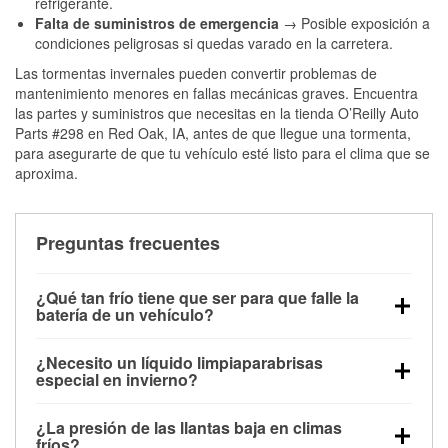
refrigerante.
Falta de suministros de emergencia
→ Posible exposición a
condiciones peligrosas si quedas varado en la carretera.
Las tormentas invernales pueden convertir problemas de
mantenimiento menores en fallas mecánicas graves. Encuentra
las partes y suministros que necesitas en la tienda O’Reilly Auto
Parts #298 en Red Oak, IA, antes de que llegue una tormenta,
para asegurarte de que tu vehículo esté listo para el clima que se
aproxima.
Preguntas frecuentes
¿Qué tan frío tiene que ser para que falle la
batería de un vehículo?
La capacidad de la batería comienza a disminuir por
¿Necesito un líquido limpiaparabrisas
debajo de los 32 °F y puede perder hasta la mitad de
especial en invierno?
su potencia de arranque cerca de los 0 °F, lo que
Sí. El líquido limpiaparabrisas para invierno resiste
aumenta la probabilidad de que el vehículo no
¿La presión de las llantas baja en climas
la congelación y ayuda a disolver la sal y la nieve
arranque.
fríos?