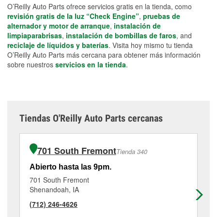
O’Reilly Auto Parts ofrece servicios gratis en la tienda, como
revisión gratis de la luz “Check Engine”
,
pruebas de
alternador y motor de arranque
,
instalación de
limpiaparabrisas
,
instalación de bombillas de faros
, and
reciclaje de líquidos y baterías
. Visita hoy mismo tu tienda
O’Reilly Auto Parts más cercana para obtener más información
sobre nuestros
servicios en la tienda
.
Tiendas O'Reilly Auto Parts cercanas
701 South Fremont
Tienda 340
Abierto hasta las 9pm.
Ab
701 South Fremont
10
Shenandoah, IA
Cla
(712) 246-4626
(7