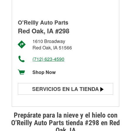
O'Reilly Auto Parts
Red Oak, IA #298
1610 Broadway
Red Oak, IA 51566
(712) 623-4590
Shop Now
SERVICIOS EN LA TIENDA
Prueba de batería
Prueba de alternadores y
Prepárate para la nieve y el hielo con
arrancadores
O’Reilly Auto Parts tienda #298 en Red
Oak, IA