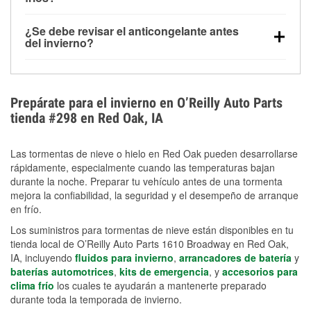
derretida en la carretera para mejorar la visibilidad.
Sí. La presión de las llantas normalmente disminuye
¿Se debe revisar el anticongelante antes
alrededor de 1 PSI por cada 10 °F que baja la
del invierno?
temperatura. Puedes obtener más información sobre
Sí. Una mezcla adecuada del anticongelante protege
la baja presión en invierno en nuestro artículo.
el motor contra la congelación, las grietas internas y
el sobrecalentamiento en condiciones de frío
Prepárate para el invierno en O’Reilly Auto Parts
extremo. Aprende cómo comprobar la protección
tienda #298 en Red Oak, IA
anticongelante en nuestra sección How-To.
Las tormentas de nieve o hielo en Red Oak pueden desarrollarse
rápidamente, especialmente cuando las temperaturas bajan
durante la noche. Preparar tu vehículo antes de una tormenta
mejora la confiabilidad, la seguridad y el desempeño de arranque
en frío.
Los suministros para tormentas de nieve están disponibles en tu
tienda local de O’Reilly Auto Parts 1610 Broadway en Red Oak,
IA, incluyendo
fluidos para invierno
,
arrancadores de batería
y
baterías automotrices
,
kits de emergencia
, y
accesorios para
clima frío
los cuales te ayudarán a mantenerte preparado
durante toda la temporada de invierno.