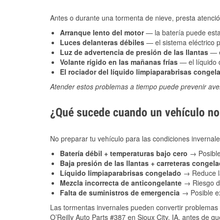
Antes o durante una tormenta de nieve, presta atención
Arranque lento del motor
— la batería puede estar
Luces delanteras débiles
— el sistema eléctrico 
Luz de advertencia de presión de las llantas
— e
Volante rígido en las mañanas frías
— el líquido d
El rociador del líquido limpiaparabrisas congel
Atender estos problemas a tiempo puede prevenir aver
¿Qué sucede cuando un vehículo no 
No preparar tu vehículo para las condiciones inverna
Batería débil + temperaturas bajo cero
→ Posible
Baja presión de las llantas + carreteras congel
Líquido limpiaparabrisas congelado
→ Reduce la
Mezcla incorrecta de anticongelante
→ Riesgo de
Falta de suministros de emergencia
→ Posible ex
Las tormentas invernales pueden convertir problemas 
O’Reilly Auto Parts #387 en Sioux City, IA, antes de q