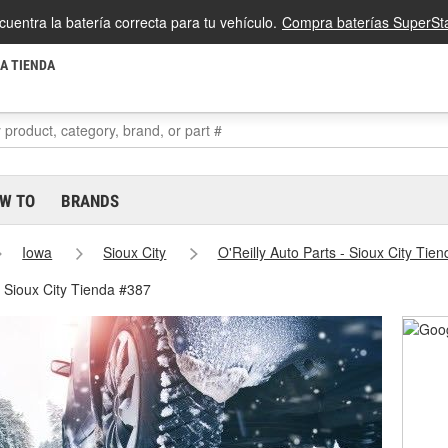
cuentra la batería correcta para tu vehículo.
Compra baterías SuperSta
LA TIENDA
W TO
BRANDS
Iowa
Sioux City
O'Reilly Auto Parts - Sioux City Tie
- Sioux City Tienda #387