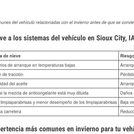
munes del vehículo relacionadas con el invierno antes de que se convie
e a los sistemas del vehículo en Sioux City, I
a de nieve
Riesgo
ios de arranque en temperaturas bajas
Arranq
n de tracción
Pérdida
idad del aceite
Arranqu
i la mezcla de anticongelante está muy diluida
Daños e
o limpiaparabrisas y menor desempeño de los limpiaparabrisas
Baja vi
la carretera
Reducci
vertencia más comunes en invierno para tu veh