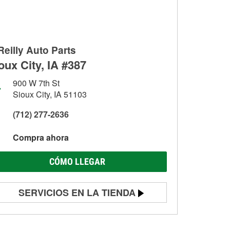
Reilly Auto Parts
oux City, IA #387
900 W 7th St
Sioux City, IA 51103
(712) 277-2636
Compra ahora
CÓMO LLEGAR
SERVICIOS EN LA TIENDA
Prueba de batería