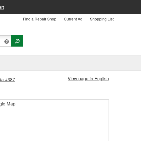
rt
Find a Repair Shop
Current Ad
Shopping List
View page in English
nda #387