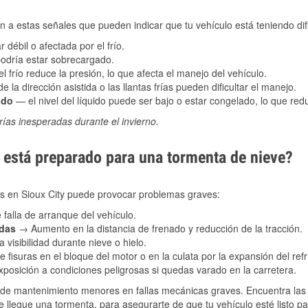
 a estas señales que pueden indicar que tu vehículo está teniendo difi
 débil o afectada por el frío.
podría estar sobrecargado.
l frío reduce la presión, lo que afecta el manejo del vehículo.
e la dirección asistida o las llantas frías pueden dificultar el manejo.
ado
— el nivel del líquido puede ser bajo o estar congelado, lo que reduc
ías inesperadas durante el invierno.
está preparado para una tormenta de nieve?
les en Sioux City puede provocar problemas graves:
 falla de arranque del vehículo.
adas
→ Aumento en la distancia de frenado y reducción de la tracción.
 visibilidad durante nieve o hielo.
 fisuras en el bloque del motor o en la culata por la expansión del refr
posición a condiciones peligrosas si quedas varado en la carretera.
de mantenimiento menores en fallas mecánicas graves. Encuentra las p
ue llegue una tormenta, para asegurarte de que tu vehículo esté listo p