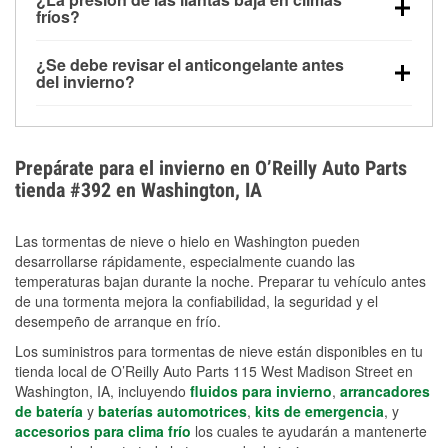
la congelación y ayuda a disolver la sal y la nieve
arranque.
fríos?
derretida en la carretera para mejorar la visibilidad.
Sí. La presión de las llantas normalmente disminuye
¿Se debe revisar el anticongelante antes
alrededor de 1 PSI por cada 10 °F que baja la
del invierno?
temperatura. Puedes obtener más información sobre
Sí. Una mezcla adecuada del anticongelante protege
la baja presión en invierno en nuestro artículo.
el motor contra la congelación, las grietas internas y
el sobrecalentamiento en condiciones de frío
Prepárate para el invierno en O’Reilly Auto Parts
extremo. Aprende cómo comprobar la protección
tienda #392 en Washington, IA
anticongelante en nuestra sección How-To.
Las tormentas de nieve o hielo en Washington pueden
desarrollarse rápidamente, especialmente cuando las
temperaturas bajan durante la noche. Preparar tu vehículo antes
de una tormenta mejora la confiabilidad, la seguridad y el
desempeño de arranque en frío.
Los suministros para tormentas de nieve están disponibles en tu
tienda local de O’Reilly Auto Parts 115 West Madison Street en
Washington, IA, incluyendo
fluidos para invierno
,
arrancadores
de batería
y
baterías automotrices
,
kits de emergencia
, y
accesorios para clima frío
los cuales te ayudarán a mantenerte