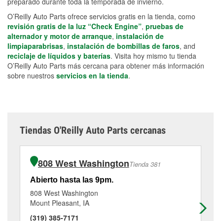
preparado durante toda la temporada de invierno.
O’Reilly Auto Parts ofrece servicios gratis en la tienda, como
revisión gratis de la luz “Check Engine”
,
pruebas de
alternador y motor de arranque
,
instalación de
limpiaparabrisas
,
instalación de bombillas de faros
, and
reciclaje de líquidos y baterías
. Visita hoy mismo tu tienda
O’Reilly Auto Parts más cercana para obtener más información
sobre nuestros
servicios en la tienda
.
Tiendas O'Reilly Auto Parts cercanas
808 West Washington
Tienda 381
Abierto hasta las 9pm.
Ab
808 West Washington
12
Mount Pleasant, IA
Fai
(319) 385-7171
(6