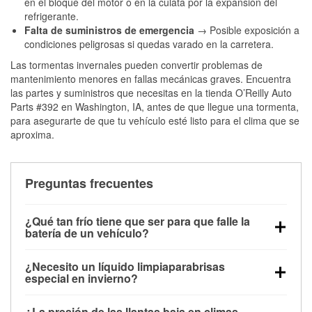
en el bloque del motor o en la culata por la expansión del
refrigerante.
Falta de suministros de emergencia
→ Posible exposición a
condiciones peligrosas si quedas varado en la carretera.
Las tormentas invernales pueden convertir problemas de
mantenimiento menores en fallas mecánicas graves. Encuentra
las partes y suministros que necesitas en la tienda O’Reilly Auto
Parts #392 en Washington, IA, antes de que llegue una tormenta,
para asegurarte de que tu vehículo esté listo para el clima que se
aproxima.
Preguntas frecuentes
¿Qué tan frío tiene que ser para que falle la
batería de un vehículo?
La capacidad de la batería comienza a disminuir por
¿Necesito un líquido limpiaparabrisas
debajo de los 32 °F y puede perder hasta la mitad de
especial en invierno?
su potencia de arranque cerca de los 0 °F, lo que
Sí. El líquido limpiaparabrisas para invierno resiste
aumenta la probabilidad de que el vehículo no
¿La presión de las llantas baja en climas