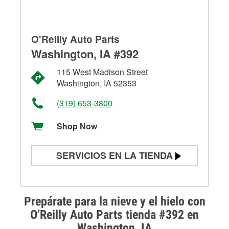
O'Reilly Auto Parts
Washington, IA #392
115 West Madison Street
Washington, IA 52353
(319) 653-3800
Shop Now
SERVICIOS EN LA TIENDA
Prueba de batería
Prueba de alternadores y
Prepárate para la nieve y el hielo con
arrancadores
O’Reilly Auto Parts tienda #392 en
Washington, IA