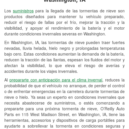
Revisión de la luz "Check Engine"
Los
suministros
para la llegada de las tormentas de nieve son
Reciclaje de baterías y aceite
productos diseñados para mantener tu vehículo preparado,
reducir el riesgo de fallas por el frío, mejorar la tracción y la
Instalación de bombillas de faros
visibilidad, y apoyar el rendimiento de la batería y el motor
Instalación de limpiaparabrisas
durante condiciones invernales severas en Washington.
En Washington, IA, las tormentas de nieve pueden traer fuertes
Programa de Préstamo de
nevadas, lluvia helada, hielo negro y prolongadas temperaturas
Herramientas
bajo cero. Estas condiciones aumentan la demanda de la batería,
reducen la tracción de las llantas, espesan los fluidos del motor y
Rectificación de tambores y discos de
afectan la visibilidad, lo que eleva el riesgo de averías y
freno
accidentes durante los viajes invernales.
Al
prepararte con anticipación para el clima invernal
, reduces la
Snowstorm Supplies
probabilidad de que el vehículo no arranque, de perder el control
o de enfrentar emergencias en la carretera durante tormentas de
Tornado Supplies
nieve o hielo. Ya seas un experto en condiciones invernales que
Conoce más
necesita abastecerse de suministros, o estés comenzando a
prepararte para una próxima tormenta de nieve, O’Reilly Auto
Parts en 115 West Madison Street, en Washington, IA, tiene las
herramientas, accesorios y dispositivos de carga portátiles para
ayudarte a sobrellevar la tormenta en condiciones seguras y