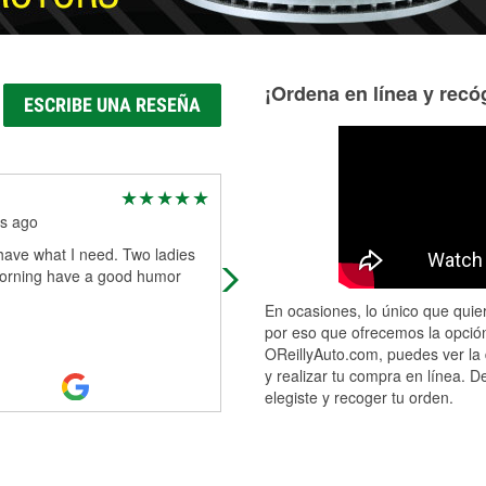
¡Ordena en línea y recóg
ESCRIBE UNA RESEÑA
Mitchell Jones
s ago
4 months ago
have what I need. Two ladies
Yesterday I went into the store
morning have a good humor
clueless as to what i needed to do,
didn't even know where to start. T
En ocasiones, lo único que quier
employee who helped me was a
por eso que ofrecemos la opción
gentleman n
...
Read More
OReillyAuto.com, puedes ver la 
y realizar tu compra en línea. D
elegiste y recoger tu orden.