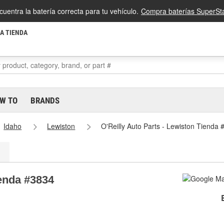
cuentra la batería correcta para tu vehículo.
Compra baterías SuperSta
LA TIENDA
W TO
BRANDS
Idaho
Lewiston
O'Reilly Auto Parts - Lewiston Tienda
ienda #3834