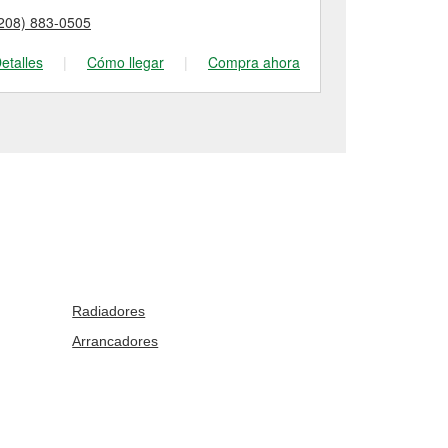
208) 883-0505
(509) 338-92
etalles
|
Cómo llegar
|
Compra ahora
Detalles
|
Radiadores
Arrancadores