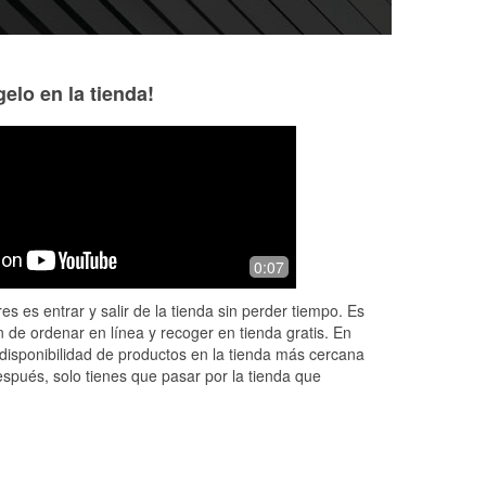
elo en la tienda!
ty mccutchen
Ben Mack
6 months ago
7 months ago
Always helpful..
Some of my, on m
0:07
pictures.
he
es es entrar y salir de la tienda sin perder tiempo. Es
 de ordenar en línea y recoger en tienda gratis. En
disponibilidad de productos en la tienda más cercana
espués, solo tienes que pasar por la tienda que