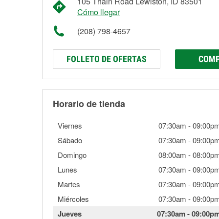
105 Thain Road Lewiston, ID 83501
Cómo llegar
(208) 798-4657
FOLLETO DE OFERTAS
COMP
Horario de tienda
Viernes
07:30am
-
09:00p
Sábado
07:30am
-
09:00p
Domingo
08:00am
-
08:00p
Lunes
07:30am
-
09:00p
Martes
07:30am
-
09:00p
Miércoles
07:30am
-
09:00p
Jueves
07:30am
-
09:00p