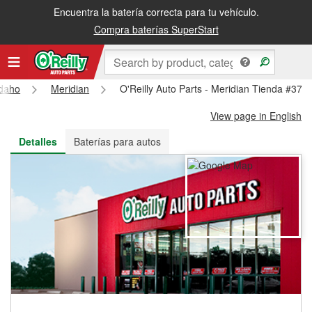
Encuentra la batería correcta para tu vehículo.
Recibe tu orden gratis al día siguiente o recógela en la tienda
Compra baterías SuperStart
Idaho
Meridian
O'Reilly Auto Parts - Meridian Tienda #374
View page in English
Detalles
Baterías para autos