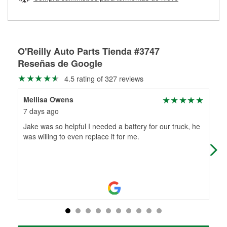
Más información sobre el Programa de Préstamo de
ser rectificados con seguridad. Si tus tambores o discos no
Herramientas de O'Reilly
pueden ser reutilizados, podemos ayudarte a encontrar las
partes de reemplazo correctas para tu reparación.
Rectificación de tambores y discos de freno
O'Reilly Auto Parts Tienda #3747
Reseñas de Google
4.5 rating of 327 reviews
Mellisa Owens
jerr
7 days ago
9 d
Jake was so helpful I needed a battery for our truck, he
I fi
was willing to even replace it for me.
in 
on.