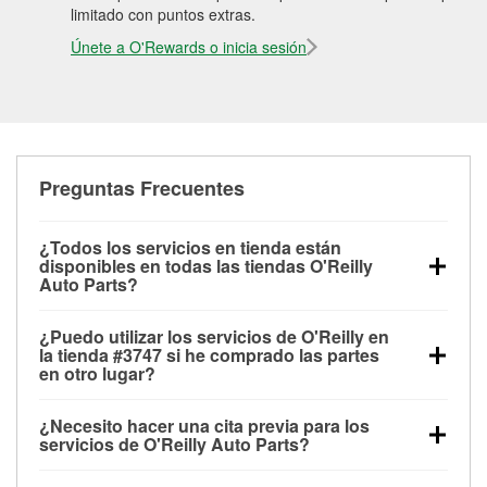
limitado con puntos extras.
Únete a O'Rewards o inicia sesión
Preguntas Frecuentes
¿Todos los servicios en tienda están
disponibles en todas las tiendas O'Reilly
Auto Parts?
Todos los servicios gratuitos de tienda, incluyendo
¿Puedo utilizar los servicios de O'Reilly en
las pruebas de batería, pruebas de alternador y
la tienda #3747 si he comprado las partes
motor de arranque, revisión de la luz “Check Engine”
en otro lugar?
con O'Reilly VeriScan® e instalación de
Puedes solicitar la mayoría de los servicios en tienda
limpiaparabrisas o bombillas, están disponibles en
¿Necesito hacer una cita previa para los
de O'Reilly Auto Parts que estén disponibles en la
todas las tiendas O'Reilly Auto Parts. La tienda
servicios de O'Reilly Auto Parts?
tienda #3747 de Meridian, ID aunque hayas
O'Reilly #3747 de Meridian, ID también ofrece
No es necesario agendar una cita para ninguno de
comprado las partes en otro sitio. Los servicios como