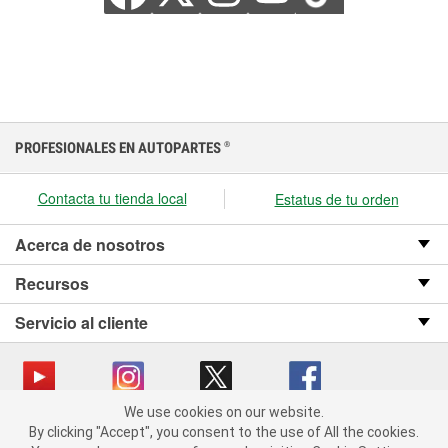
PROFESIONALES EN AUTOPARTES
®
Contacta tu tienda local
Estatus de tu orden
Acerca de nosotros
Recursos
Servicio al cliente
We use cookies on our website.
We use cookies on our website. By clicking "Accept", you consent
Copyright © 2008-2026 O’Reilly Auto Parts v OST_3.2.0.0.729 (3) cv1361
By clicking "Accept", you consent to the use of All the cookies.
to the use of All the cookies.
catalog_main