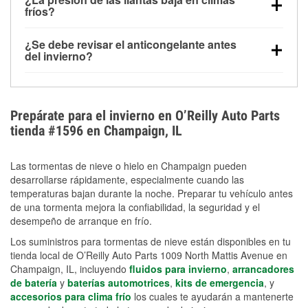
la congelación y ayuda a disolver la sal y la nieve
arranque.
fríos?
derretida en la carretera para mejorar la visibilidad.
Sí. La presión de las llantas normalmente disminuye
¿Se debe revisar el anticongelante antes
alrededor de 1 PSI por cada 10 °F que baja la
del invierno?
temperatura. Puedes obtener más información sobre
Sí. Una mezcla adecuada del anticongelante protege
la baja presión en invierno en nuestro artículo.
el motor contra la congelación, las grietas internas y
el sobrecalentamiento en condiciones de frío
Prepárate para el invierno en O’Reilly Auto Parts
extremo. Aprende cómo comprobar la protección
tienda #1596 en Champaign, IL
anticongelante en nuestra sección How-To.
Las tormentas de nieve o hielo en Champaign pueden
desarrollarse rápidamente, especialmente cuando las
temperaturas bajan durante la noche. Preparar tu vehículo antes
de una tormenta mejora la confiabilidad, la seguridad y el
desempeño de arranque en frío.
Los suministros para tormentas de nieve están disponibles en tu
tienda local de O’Reilly Auto Parts 1009 North Mattis Avenue en
Champaign, IL, incluyendo
fluidos para invierno
,
arrancadores
de batería
y
baterías automotrices
,
kits de emergencia
, y
accesorios para clima frío
los cuales te ayudarán a mantenerte