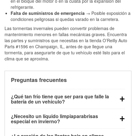
en el bloque del motor o en la culata por la expansión del
refrigerante.
Falta de suministros de emergencia
→ Posible exposición a
condiciones peligrosas si quedas varado en la carretera.
Las tormentas invernales pueden convertir problemas de
mantenimiento menores en fallas mecánicas graves. Encuentra
las partes y suministros que necesitas en la tienda O’Reilly Auto
Parts #1596 en Champaign, IL, antes de que llegue una
tormenta, para asegurarte de que tu vehículo esté listo para el
clima que se aproxima.
Preguntas frecuentes
¿Qué tan frío tiene que ser para que falle la
batería de un vehículo?
La capacidad de la batería comienza a disminuir por
¿Necesito un líquido limpiaparabrisas
debajo de los 32 °F y puede perder hasta la mitad de
especial en invierno?
su potencia de arranque cerca de los 0 °F, lo que
Sí. El líquido limpiaparabrisas para invierno resiste
aumenta la probabilidad de que el vehículo no
¿La presión de las llantas baja en climas