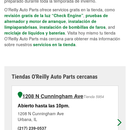
preparado durante toda la temporada de invierno.
O’Reilly Auto Parts ofrece servicios gratis en la tienda, como
revisión gratis de la luz “Check Engine”
,
pruebas de
alternador y motor de arranque
,
instalación de
limpiaparabrisas
,
instalación de bombillas de faros
, and
reciclaje de líquidos y baterías
. Visita hoy mismo tu tienda
O’Reilly Auto Parts más cercana para obtener más información
sobre nuestros
servicios en la tienda
.
Tiendas O'Reilly Auto Parts cercanas
1208 N Cunningham Ave
Tienda 5954
Abierto hasta las 10pm.
Ab
1208 N Cunningham Ave
20
Urbana, IL
Ran
(217) 239-0537
(2