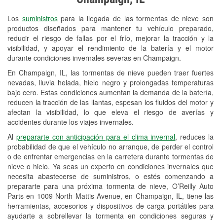
Revisión de la luz "Check Engine"
Los
suministros
para la llegada de las tormentas de nieve son
Reciclaje de baterías y aceite
productos diseñados para mantener tu vehículo preparado,
reducir el riesgo de fallas por el frío, mejorar la tracción y la
Instalación de bombillas de faros
visibilidad, y apoyar el rendimiento de la batería y el motor
Instalación de limpiaparabrisas
durante condiciones invernales severas en Champaign.
En Champaign, IL, las tormentas de nieve pueden traer fuertes
Programa de Préstamo de
nevadas, lluvia helada, hielo negro y prolongadas temperaturas
Herramientas
bajo cero. Estas condiciones aumentan la demanda de la batería,
reducen la tracción de las llantas, espesan los fluidos del motor y
Rectificación de tambores y discos de
afectan la visibilidad, lo que eleva el riesgo de averías y
freno
accidentes durante los viajes invernales.
Al
prepararte con anticipación para el clima invernal
, reduces la
Snowstorm Supplies
probabilidad de que el vehículo no arranque, de perder el control
o de enfrentar emergencias en la carretera durante tormentas de
Tornado Supplies
nieve o hielo. Ya seas un experto en condiciones invernales que
Conoce más
necesita abastecerse de suministros, o estés comenzando a
prepararte para una próxima tormenta de nieve, O’Reilly Auto
Parts en 1009 North Mattis Avenue, en Champaign, IL, tiene las
herramientas, accesorios y dispositivos de carga portátiles para
ayudarte a sobrellevar la tormenta en condiciones seguras y