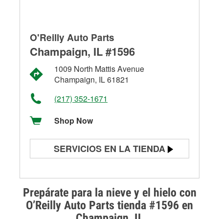
O'Reilly Auto Parts
Champaign, IL #1596
1009 North Mattis Avenue
Champaign, IL 61821
(217) 352-1671
Shop Now
SERVICIOS EN LA TIENDA
Prueba de batería
Prueba de alternadores y
Prepárate para la nieve y el hielo con
arrancadores
O’Reilly Auto Parts tienda #1596 en
Champaign, IL