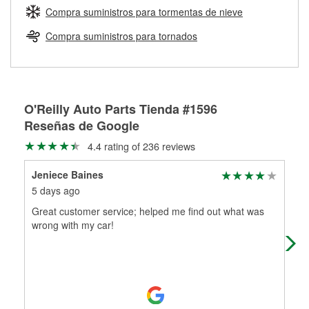
medirán tus tambores o discos para determinar si pueden
Compra suministros para tormentas de nieve
Más información sobre el Programa de Préstamo de
ser rectificados con seguridad. Si tus tambores o discos no
Herramientas de O'Reilly
pueden ser reutilizados, podemos ayudarte a encontrar las
Compra suministros para tornados
partes de reemplazo correctas para tu reparación.
Rectificación de tambores y discos de freno
O'Reilly Auto Parts Tienda #1596
Reseñas de Google
4.4 rating of 236 reviews
Jeniece Baines
jan
5 days ago
15 
Great customer service; helped me find out what was
Ser
wrong with my car!
delv
suc