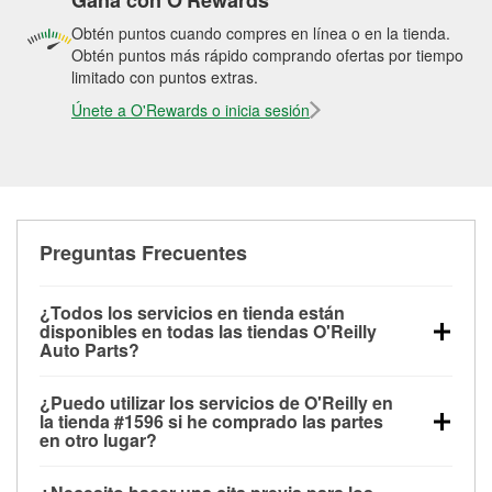
Gana con O'Rewards
Obtén puntos cuando compres en línea o en la tienda.
Obtén puntos más rápido comprando ofertas por tiempo
limitado con puntos extras.
Únete a O'Rewards o inicia sesión
Preguntas Frecuentes
¿Todos los servicios en tienda están
disponibles en todas las tiendas O'Reilly
Auto Parts?
Todos los servicios gratuitos de tienda, incluyendo
¿Puedo utilizar los servicios de O'Reilly en
las pruebas de batería, pruebas de alternador y
la tienda #1596 si he comprado las partes
motor de arranque, revisión de la luz “Check Engine”
en otro lugar?
con O'Reilly VeriScan® e instalación de
Puedes solicitar la mayoría de los servicios en tienda
limpiaparabrisas o bombillas, están disponibles en