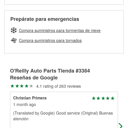
medirán tus tambores o discos para determinar si pueden
Más información sobre el Programa de Préstamo de
ser rectificados con seguridad. Si tus tambores o discos no
Herramientas de O'Reilly
pueden ser reutilizados, podemos ayudarte a encontrar las
Prepárate para emergencias
partes de reemplazo correctas para tu reparación.
Rectificación de tambores y discos de freno
Compra suministros para tormentas de nieve
Compra suministros para tornados
O'Reilly Auto Parts Tienda #3384
Reseñas de Google
4.1 rating of 263 reviews
Christian Primera
Kit
1 month ago
5 m
(Translated by Google) Good service (Original) Buenas
Rob
atención
par
Any