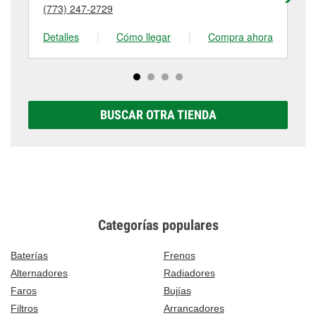
(773) 247-2729
(7
tienda #3384 para obtener más información.
Detalles
|
Cómo llegar
|
Compra ahora
De
BUSCAR OTRA TIENDA
Categorías populares
Baterías
Frenos
Alternadores
Radiadores
Faros
Bujías
Filtros
Arrancadores