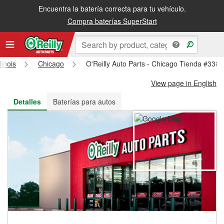
Encuentra la batería correcta para tu vehículo.
Recibe tu orden gratis al día siguiente o recógela en la tienda
Compra baterías SuperStart
llinois
Chicago
O'Reilly Auto Parts - Chicago Tienda #3384
View page in English
Detalles
Baterías para autos