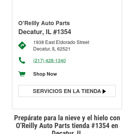
O'Reilly Auto Parts
Decatur, IL #1354
1938 East Eldorado Street
Decatur, IL 62521
(217) 428-1340
Shop Now
SERVICIOS EN LA TIENDA
Prueba de batería
Prueba de alternadores y
Prepárate para la nieve y el hielo con
arrancadores
O’Reilly Auto Parts tienda #1354 en
Decatur, IL