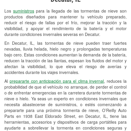
Revisión de la luz "Check Engine"
Los
suministros
para la llegada de las tormentas de nieve son
Reciclaje de baterías y aceite
productos diseñados para mantener tu vehículo preparado,
reducir el riesgo de fallas por el frío, mejorar la tracción y la
Instalación de bombillas de faros
visibilidad, y apoyar el rendimiento de la batería y el motor
Instalación de limpiaparabrisas
durante condiciones invernales severas en Decatur.
En Decatur, IL, las tormentas de nieve pueden traer fuertes
Programa de Préstamo de
nevadas, lluvia helada, hielo negro y prolongadas temperaturas
Herramientas
bajo cero. Estas condiciones aumentan la demanda de la batería,
reducen la tracción de las llantas, espesan los fluidos del motor y
Rectificación de tambores y discos de
afectan la visibilidad, lo que eleva el riesgo de averías y
freno
accidentes durante los viajes invernales.
Al
prepararte con anticipación para el clima invernal
, reduces la
Snowstorm Supplies
probabilidad de que el vehículo no arranque, de perder el control
o de enfrentar emergencias en la carretera durante tormentas de
Tornado Supplies
nieve o hielo. Ya seas un experto en condiciones invernales que
Conoce más
necesita abastecerse de suministros, o estés comenzando a
prepararte para una próxima tormenta de nieve, O’Reilly Auto
Parts en 1938 East Eldorado Street, en Decatur, IL, tiene las
herramientas, accesorios y dispositivos de carga portátiles para
ayudarte a sobrellevar la tormenta en condiciones seguras y