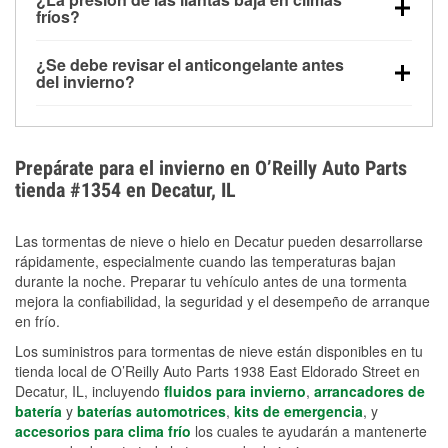
la congelación y ayuda a disolver la sal y la nieve
arranque.
fríos?
derretida en la carretera para mejorar la visibilidad.
Sí. La presión de las llantas normalmente disminuye
¿Se debe revisar el anticongelante antes
alrededor de 1 PSI por cada 10 °F que baja la
del invierno?
temperatura. Puedes obtener más información sobre
Sí. Una mezcla adecuada del anticongelante protege
la baja presión en invierno en nuestro artículo.
el motor contra la congelación, las grietas internas y
el sobrecalentamiento en condiciones de frío
Prepárate para el invierno en O’Reilly Auto Parts
extremo. Aprende cómo comprobar la protección
tienda #1354 en Decatur, IL
anticongelante en nuestra sección How-To.
Las tormentas de nieve o hielo en Decatur pueden desarrollarse
rápidamente, especialmente cuando las temperaturas bajan
durante la noche. Preparar tu vehículo antes de una tormenta
mejora la confiabilidad, la seguridad y el desempeño de arranque
en frío.
Los suministros para tormentas de nieve están disponibles en tu
tienda local de O’Reilly Auto Parts 1938 East Eldorado Street en
Decatur, IL, incluyendo
fluidos para invierno
,
arrancadores de
batería
y
baterías automotrices
,
kits de emergencia
, y
accesorios para clima frío
los cuales te ayudarán a mantenerte