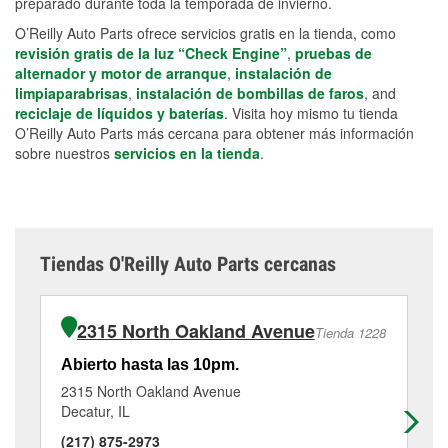
preparado durante toda la temporada de invierno.
O’Reilly Auto Parts ofrece servicios gratis en la tienda, como
revisión gratis de la luz “Check Engine”
,
pruebas de
alternador y motor de arranque
,
instalación de
limpiaparabrisas
,
instalación de bombillas de faros
, and
reciclaje de líquidos y baterías
. Visita hoy mismo tu tienda
O’Reilly Auto Parts más cercana para obtener más información
sobre nuestros
servicios en la tienda
.
Tiendas O'Reilly Auto Parts cercanas
2315 North Oakland Avenue
Tienda 1228
Abierto hasta las 10pm.
Ab
2315 North Oakland Avenue
61
Decatur, IL
Cli
(217) 875-2973
(2