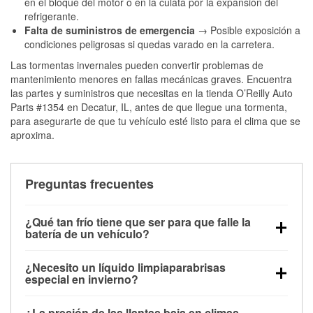
en el bloque del motor o en la culata por la expansión del
refrigerante.
Falta de suministros de emergencia
→ Posible exposición a
condiciones peligrosas si quedas varado en la carretera.
Las tormentas invernales pueden convertir problemas de
mantenimiento menores en fallas mecánicas graves. Encuentra
las partes y suministros que necesitas en la tienda O’Reilly Auto
Parts #1354 en Decatur, IL, antes de que llegue una tormenta,
para asegurarte de que tu vehículo esté listo para el clima que se
aproxima.
Preguntas frecuentes
¿Qué tan frío tiene que ser para que falle la
batería de un vehículo?
La capacidad de la batería comienza a disminuir por
¿Necesito un líquido limpiaparabrisas
debajo de los 32 °F y puede perder hasta la mitad de
especial en invierno?
su potencia de arranque cerca de los 0 °F, lo que
Sí. El líquido limpiaparabrisas para invierno resiste
aumenta la probabilidad de que el vehículo no
¿La presión de las llantas baja en climas