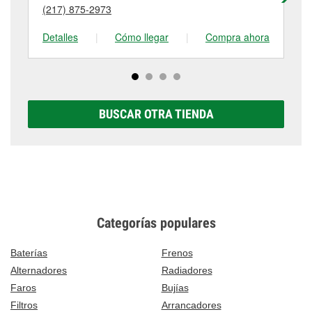
puede variar según la tienda. Contacta o visita la
(217) 875-2973
(2
tienda #1354 para obtener más información.
Detalles
|
Cómo llegar
|
Compra ahora
De
BUSCAR OTRA TIENDA
Categorías populares
Baterías
Frenos
Alternadores
Radiadores
Faros
Bujías
Filtros
Arrancadores