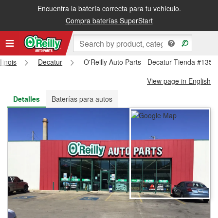
Encuentra la batería correcta para tu vehículo.
Recibe tu orden gratis al día siguiente o recógela en la tienda
Compra baterías SuperStart
llinois
Decatur
O'Reilly Auto Parts - Decatur Tienda #1354
View page in English
Detalles
Baterías para autos