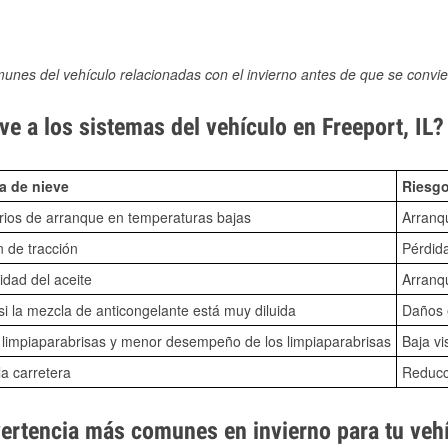
munes del vehículo relacionadas con el invierno antes de que se convie
e a los sistemas del vehículo en Freeport, IL?
a de nieve
Riesgo
ios de arranque en temperaturas bajas
Arranq
n de tracción
Pérdida
idad del aceite
Arranqu
i la mezcla de anticongelante está muy diluida
Daños e
o limpiaparabrisas y menor desempeño de los limpiaparabrisas
Baja vi
la carretera
Reducci
vertencia más comunes en invierno para tu veh