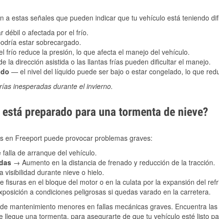
 a estas señales que pueden indicar que tu vehículo está teniendo difi
 débil o afectada por el frío.
podría estar sobrecargado.
l frío reduce la presión, lo que afecta el manejo del vehículo.
e la dirección asistida o las llantas frías pueden dificultar el manejo.
ado
— el nivel del líquido puede ser bajo o estar congelado, lo que reduc
ías inesperadas durante el invierno.
está preparado para una tormenta de nieve?
les en Freeport puede provocar problemas graves:
 falla de arranque del vehículo.
adas
→ Aumento en la distancia de frenado y reducción de la tracción.
 visibilidad durante nieve o hielo.
 fisuras en el bloque del motor o en la culata por la expansión del refr
posición a condiciones peligrosas si quedas varado en la carretera.
de mantenimiento menores en fallas mecánicas graves. Encuentra las p
e llegue una tormenta, para asegurarte de que tu vehículo esté listo p