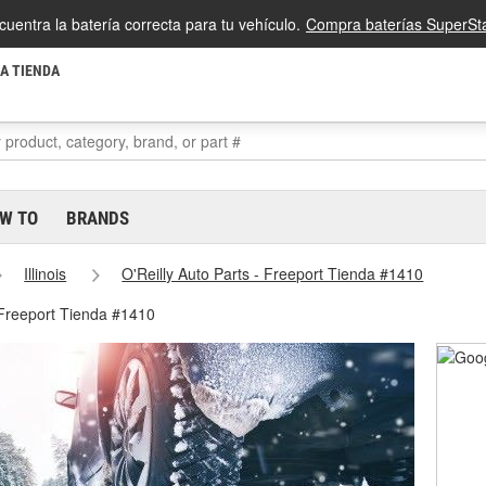
cuentra la batería correcta para tu vehículo.
Compra baterías SuperSta
LA TIENDA
W TO
BRANDS
Illinois
O'Reilly Auto Parts - Freeport Tienda #1410
 Freeport Tienda #1410