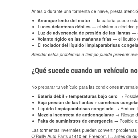
Antes o durante una tormenta de nieve, presta atención
Arranque lento del motor
— la batería puede estar
Luces delanteras débiles
— el sistema eléctrico 
Luz de advertencia de presión de las llantas
— e
Volante rígido en las mañanas frías
— el líquido d
El rociador del líquido limpiaparabrisas congel
Atender estos problemas a tiempo puede prevenir aver
¿Qué sucede cuando un vehículo no 
No preparar tu vehículo para las condiciones inverna
Batería débil + temperaturas bajo cero
→ Posible
Baja presión de las llantas + carreteras congel
Líquido limpiaparabrisas congelado
→ Reduce la
Mezcla incorrecta de anticongelante
→ Riesgo de
Falta de suministros de emergencia
→ Posible ex
Las tormentas invernales pueden convertir problemas 
O’Reilly Auto Parts #1410 en Freeport, IL, antes de qu