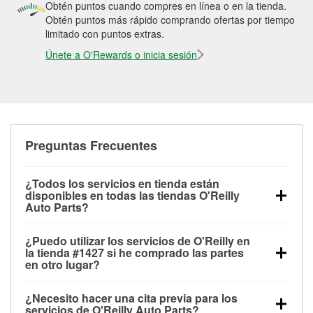
Obtén puntos cuando compres en línea o en la tienda.
Obtén puntos más rápido comprando ofertas por tiempo
limitado con puntos extras.
Únete a O'Rewards o inicia sesión
Preguntas Frecuentes
¿Todos los servicios en tienda están
disponibles en todas las tiendas O'Reilly
Auto Parts?
Todos los servicios gratuitos de tienda, incluyendo
¿Puedo utilizar los servicios de O'Reilly en
las pruebas de batería, pruebas de alternador y
la tienda #1427 si he comprado las partes
motor de arranque, revisión de la luz “Check Engine”
en otro lugar?
con O'Reilly VeriScan® e instalación de
Puedes solicitar la mayoría de los servicios en tienda
limpiaparabrisas o bombillas, están disponibles en
¿Necesito hacer una cita previa para los
de O'Reilly Auto Parts que estén disponibles en la
todas las tiendas O'Reilly Auto Parts. La tienda
servicios de O'Reilly Auto Parts?