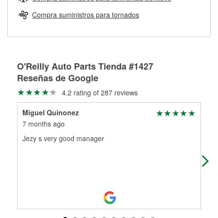
Más información sobre el Programa de Préstamo de
ser rectificados con seguridad. Si tus tambores o discos no
Herramientas de O'Reilly
pueden ser reutilizados, podemos ayudarte a encontrar las
Compra suministros para tornados
partes de reemplazo correctas para tu reparación.
Rectificación de tambores y discos de freno
O'Reilly Auto Parts Tienda #1427
Reseñas de Google
4.2 rating of 287 reviews
Miguel Quinonez
She
7 months ago
7 m
Jezy s very good manager
Wen
Aub
whi