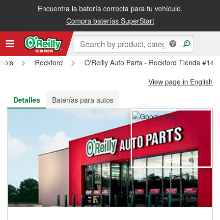
Encuentra la batería correcta para tu vehículo.
Recibe tu orden gratis al día siguiente o recógela en la tienda
Compra baterías SuperStart
linois
Rockford
O'Reilly Auto Parts - Rockford Tienda #142
View page in English
Detalles
Baterías para autos