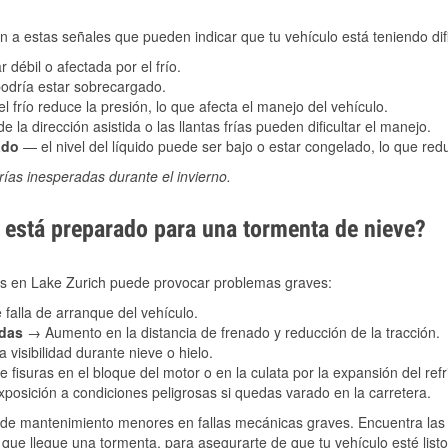
 a estas señales que pueden indicar que tu vehículo está teniendo difi
 débil o afectada por el frío.
podría estar sobrecargado.
l frío reduce la presión, lo que afecta el manejo del vehículo.
e la dirección asistida o las llantas frías pueden dificultar el manejo.
ado
— el nivel del líquido puede ser bajo o estar congelado, lo que reduc
ías inesperadas durante el invierno.
está preparado para una tormenta de nieve?
les en Lake Zurich puede provocar problemas graves:
 falla de arranque del vehículo.
adas
→ Aumento en la distancia de frenado y reducción de la tracción.
 visibilidad durante nieve o hielo.
 fisuras en el bloque del motor o en la culata por la expansión del refr
posición a condiciones peligrosas si quedas varado en la carretera.
de mantenimiento menores en fallas mecánicas graves. Encuentra las p
 que llegue una tormenta, para asegurarte de que tu vehículo esté list