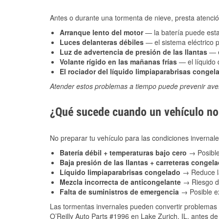
Antes o durante una tormenta de nieve, presta atención
Arranque lento del motor
— la batería puede estar
Luces delanteras débiles
— el sistema eléctrico 
Luz de advertencia de presión de las llantas
— e
Volante rígido en las mañanas frías
— el líquido d
El rociador del líquido limpiaparabrisas congel
Atender estos problemas a tiempo puede prevenir aver
¿Qué sucede cuando un vehículo no 
No preparar tu vehículo para las condiciones inverna
Batería débil + temperaturas bajo cero
→ Posible
Baja presión de las llantas + carreteras congel
Líquido limpiaparabrisas congelado
→ Reduce la
Mezcla incorrecta de anticongelante
→ Riesgo de
Falta de suministros de emergencia
→ Posible ex
Las tormentas invernales pueden convertir problemas 
O’Reilly Auto Parts #1996 en Lake Zurich, IL, antes de