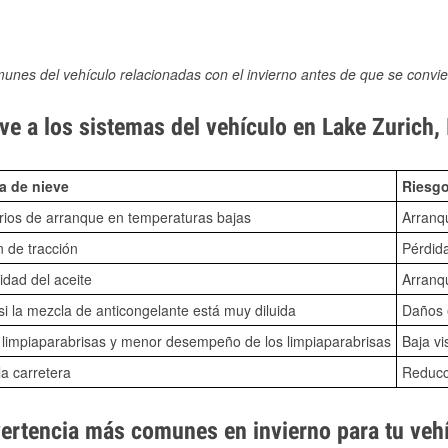
munes del vehículo relacionadas con el invierno antes de que se convie
e a los sistemas del vehículo en Lake Zurich, 
a de nieve
Riesgo
ios de arranque en temperaturas bajas
Arranq
n de tracción
Pérdida
idad del aceite
Arranqu
i la mezcla de anticongelante está muy diluida
Daños e
o limpiaparabrisas y menor desempeño de los limpiaparabrisas
Baja vi
la carretera
Reducci
vertencia más comunes en invierno para tu veh