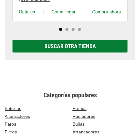
tienda #1497 para obtener más información.
visítanos en 8112 North 2nd Street, Machesney Park,
IL.
Detalles
|
Cómo llegar
|
Compra ahora
De
BUSCAR OTRA TIENDA
Categorías populares
Baterías
Frenos
Alternadores
Radiadores
Faros
Bujías
Filtros
Arrancadores