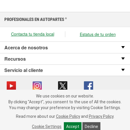
PROFESIONALES EN AUTOPARTES
®
Contacta tu tienda local
Estatus de tu orden
Acerca de nosotros
Recursos
Servicio al cliente
We use cookies on our website.
We use cookies on our website. By clicking "Accept", you consent
Copyright © 2008-2026 O’Reilly Auto Parts v OST_3.2.0.0.729 (3) cv1361
By clicking "Accept", you consent to the use of All the cookies.
to the use of All the cookies.
catalog_main
You may change your preference by visiting Cookie Settings.
You may change your preference by visiting Cookie Settings.
Política de privacidad
Ley de transparencia en las cadenas de suministro
Read more about our
Read more about our
Cookie Policy
Cookie Policy
and
and
Privacy Policy
Privacy Policy
.
.
de California
Cookie Settings
Cookie Settings
Accept
Accept
Decline
Decline