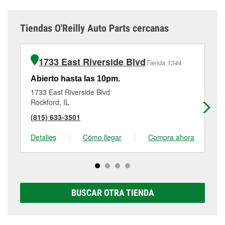
Tiendas O'Reilly Auto Parts cercanas
1733 East Riverside Blvd
Tienda 1344
Abierto hasta las 10pm.
Ab
1733 East Riverside Blvd
24
Rockford, IL
Ro
(815) 633-3501
(8
Detalles
|
Cómo llegar
|
Compra ahora
De
BUSCAR OTRA TIENDA