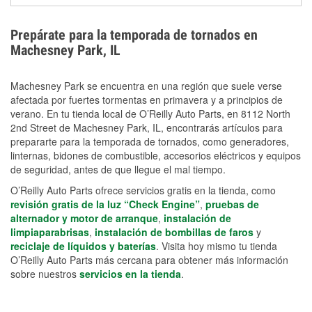
extensiones eléctricas y herramientas de limpieza
ayudan a reducir el riesgo de lesiones durante las
Prepárate para la temporada de tornados en
labores de limpiezas.
Machesney Park, IL
Machesney Park se encuentra en una región que suele verse
afectada por fuertes tormentas en primavera y a principios de
verano. En tu tienda local de O’Reilly Auto Parts, en 8112 North
2nd Street de Machesney Park, IL, encontrarás artículos para
prepararte para la temporada de tornados, como generadores,
linternas, bidones de combustible, accesorios eléctricos y equipos
de seguridad, antes de que llegue el mal tiempo.
O’Reilly Auto Parts ofrece servicios gratis en la tienda, como
revisión gratis de la luz “Check Engine”
,
pruebas de
alternador y motor de arranque
,
instalación de
limpiaparabrisas
,
instalación de bombillas de faros
y
reciclaje de líquidos y baterías
. Visita hoy mismo tu tienda
O’Reilly Auto Parts más cercana para obtener más información
sobre nuestros
servicios en la tienda
.