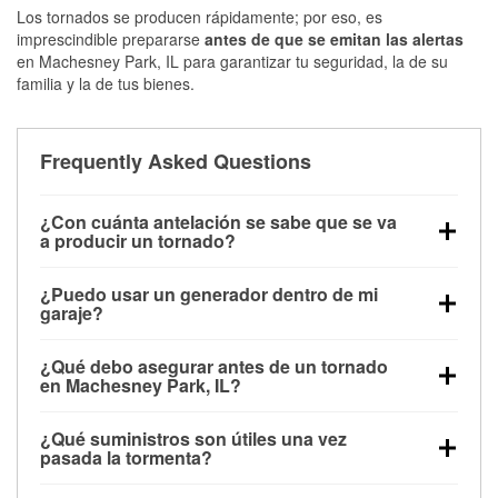
Los tornados se producen rápidamente; por eso, es
imprescindible prepararse
antes de que se emitan las alertas
en Machesney Park, IL para garantizar tu seguridad, la de su
familia y la de tus bienes.
Frequently Asked Questions
¿Con cuánta antelación se sabe que se va
a producir un tornado?
Algunos tornados en Machesney Park, IL se forman
¿Puedo usar un generador dentro de mi
sin apenas previo aviso. Las alertas pueden emitirse
garaje?
minutos antes de que toquen tierra, por lo que es
No. Los generadores deben funcionar al aire libre, a
fundamental prepararse antes de la tormenta.
¿Qué debo asegurar antes de un tornado
una distancia mínima de 20 pies de puertas y
en Machesney Park, IL?
ventanas, para evitar la acumulación de monóxido
Los muebles de exterior, parrillas, herramientas,
de carbono y posibles lesiones.
¿Qué suministros son útiles una vez
trampolines y cualquier objeto suelto del jardín
pasada la tormenta?
deben asegurarse o guardarse para reducir la
Los guantes de protección, mascarillas, linternas,
posibilidad de que vuelen con el viento.