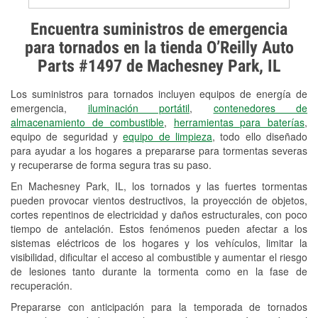
Prueba de alternadores y
Encuentra suministros de emergencia
arrancadores
para tornados en la tienda O’Reilly Auto
Parts #1497 de Machesney Park, IL
Revisión de la luz "Check Engine"
Los suministros para tornados incluyen equipos de energía de
Reciclaje de baterías y aceite
emergencia,
iluminación portátil
,
contenedores de
almacenamiento de combustible
,
herramientas para baterías
,
Instalación de bombillas de faros
equipo de seguridad y
equipo de limpieza
, todo ello diseñado
Instalación de limpiaparabrisas
para ayudar a los hogares a prepararse para tormentas severas
y recuperarse de forma segura tras su paso.
Programa de Préstamo de
En Machesney Park, IL, los tornados y las fuertes tormentas
Herramientas
pueden provocar vientos destructivos, la proyección de objetos,
cortes repentinos de electricidad y daños estructurales, con poco
Rectificación de tambores y discos de
tiempo de antelación. Estos fenómenos pueden afectar a los
freno
sistemas eléctricos de los hogares y los vehículos, limitar la
visibilidad, dificultar el acceso al combustible y aumentar el riesgo
Mangueras hidráulicas a la medida
de lesiones tanto durante la tormenta como en la fase de
recuperación.
Snowstorm Supplies
Prepararse con anticipación para la temporada de tornados