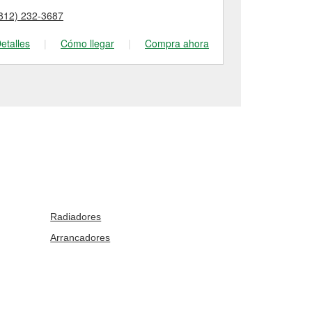
812) 232-3687
(812) 466-13
etalles
|
Cómo llegar
|
Compra ahora
Detalles
|
Radiadores
Arrancadores