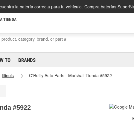
cuentra la batería correcta para tu vehículo.
Compra baterías SuperSta
LA TIENDA
W TO
BRANDS
Illinois
O'Reilly Auto Parts - Marshall Tienda #5922
enda #5922