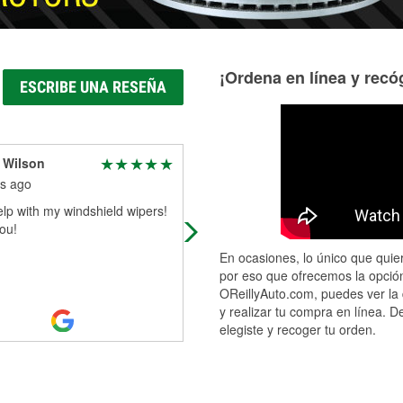
¡Ordena en línea y recóg
ESCRIBE UNA RESEÑA
 Wilson
Jacob Lemmon
s ago
9 months ago
lp with my windshield wipers!
The guy, Waylon, that works here,
ou!
honestly the most helpful person iv
ever met. Not only helped me in a t
En ocasiones, lo único que quier
pinch. Sat there for 40 min after
...
por eso que ofrecemos la opción
Read More
OReillyAuto.com, puedes ver la 
y realizar tu compra en línea. D
elegiste y recoger tu orden.