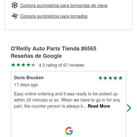
medirán tus tambores o discos para determinar si pueden
Compra suministros para tormentas de nieve
Más información sobre el Programa de Préstamo de
ser rectificados con seguridad. Si tus tambores o discos no
Herramientas de O'Reilly
pueden ser reutilizados, podemos ayudarte a encontrar las
Compra suministros para tornados
partes de reemplazo correctas para tu reparación.
Rectificación de tambores y discos de freno
O'Reilly Auto Parts Tienda #6565
Reseñas de Google
4.3 rating of 67 reviews
Doris Brucken
Sco
17 days ago
1 m
Easy online ordering and it was ready to be picked up
Gre
within 20 minutes or so. When we have to go in for any
part, the counter person is always k
...
Read More