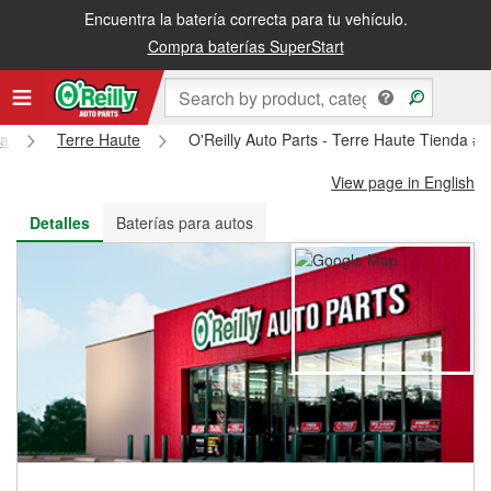
Encuentra la batería correcta para tu vehículo.
Recibe tu orden gratis al día siguiente o recógela en la tienda
Compra baterías SuperStart
na
Terre Haute
O'Reilly Auto Parts - Terre Haute Tienda #
View page in English
Detalles
Baterías para autos