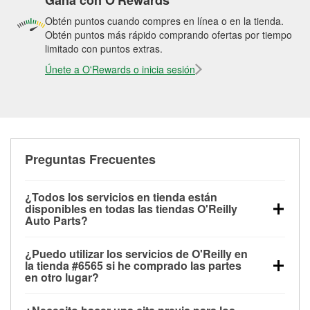
Gana con O'Rewards
Obtén puntos cuando compres en línea o en la tienda.
Obtén puntos más rápido comprando ofertas por tiempo
limitado con puntos extras.
Únete a O'Rewards o inicia sesión
Preguntas Frecuentes
¿Todos los servicios en tienda están
disponibles en todas las tiendas O'Reilly
Auto Parts?
Todos los servicios gratuitos de tienda, incluyendo
¿Puedo utilizar los servicios de O'Reilly en
las pruebas de batería, pruebas de alternador y
la tienda #6565 si he comprado las partes
motor de arranque, revisión de la luz “Check Engine”
en otro lugar?
con O'Reilly VeriScan® e instalación de
Puedes solicitar la mayoría de los servicios en tienda
limpiaparabrisas o bombillas, están disponibles en