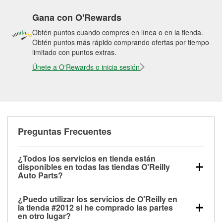
Gana con O'Rewards
Obtén puntos cuando compres en línea o en la tienda.
Obtén puntos más rápido comprando ofertas por tiempo
limitado con puntos extras.
Únete a O'Rewards o inicia sesión
Preguntas Frecuentes
¿Todos los servicios en tienda están
disponibles en todas las tiendas O'Reilly
Auto Parts?
Todos los servicios gratuitos de tienda, incluyendo
¿Puedo utilizar los servicios de O'Reilly en
las pruebas de batería, pruebas de alternador y
la tienda #2012 si he comprado las partes
motor de arranque, revisión de la luz “Check Engine”
en otro lugar?