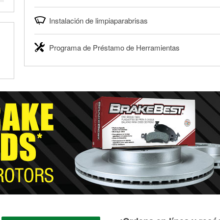
servicio proporciona un informe de códigos y posibles soluc
O'Reilly Auto Parts ofrece reciclaje gratis de baterías y ace
Nuestros profesionales revisarán el informe contigo y te ay
Instalación de limpiaparabrisas
engranajes y filtros de aceite para ayudarte a eliminarlos 
necesarias.
usado o filtro de aceite después de un cambio de aceite o 
Cuando llegue el momento de reemplazar tus limpiaparabrisas
®
Diagnóstico GRATIS con O'Reilly VeriScan
tienda local O'Reilly Auto Parts para reciclarlos de forma se
Programa de Préstamo de Herramientas
encontrar los limpiaparabrisas correctos para tu vehículo. N
Más información acerca del reciclaje GRATIS de aceite y ba
tus limpiaparabrisas con cualquier compra de limpiaparabr
El Programa de Préstamo de Herramientas de O'Reilly Auto 
línea y pedir que te los instalemos cuando los recojas en la 
para realizar diagnósticos y reparaciones en tu vehículo. 
Te instalamos GRATIS tus limpiaparabrisas
Auto Parts incluye más de 80 herramientas especializadas d
un depósito reembolsable cuando las recojas.
Más información sobre el Programa de Préstamo de Herram