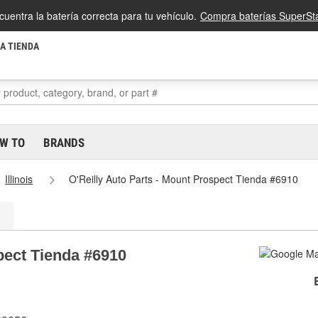
cuentra la batería correcta para tu vehículo.
Compra baterías SuperSta
LA TIENDA
W TO
BRANDS
Illinois
O'Reilly Auto Parts - Mount Prospect Tienda #6910
pect Tienda #6910