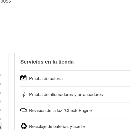
60056
Servicios en la tienda
m
Prueba de batería
m
O'Reilly Auto Parts ofrece pruebas gratis de baterías para
m
Prueba de alternadores y arrancadores
pesados, y para deportes motorizados. Las baterías pueden
m
la tienda si es necesario. Si necesitas una batería nueva, 
Tu tienda local O'Reilly Auto Parts puede probar gratis el m
la correcta para tu vehículo y presupuesto.
m
Revisión de la luz "Check Engine"
tienda más cercana para que prueben el sistema de carga 
Más información acerca de las pruebas GRATIS de batería.
alternador o el motor de arranque y llévalos para que los p
m
Si tu luz "Check Engine" está encendida y estás cerca de u
Reciclaje de baterías y aceite
m
Más información acerca de las pruebas GRATIS de motor d
autopartes pueden escanear y leer gratis los códigos de la 