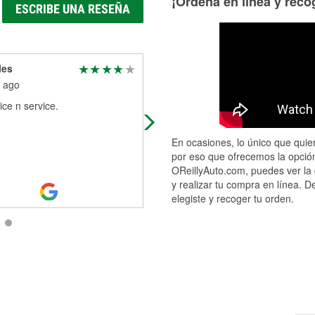
¡Ordena en línea y recóg
ESCRIBE UNA RESEÑA
les
Lauren Zydorowicz
 ago
2 months ago
ce n service.
I had such a helpful experience! 
walked me through what they wher
doing so I never felt confused or
En ocasiones, lo único que quier
worried!
por eso que ofrecemos la opción
OReillyAuto.com, puedes ver la 
y realizar tu compra en línea. D
elegiste y recoger tu orden.