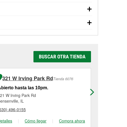
ama de préstamo de herramientas.
Si el servicio
enda #6910 de Mount Prospect, IL aunque hayas
entan con estos servicios.
rías y aceite usado, se ofrecen
cios como la instalación de bombillas,
10, simplemente visita la tienda y pregunta a
ealizar en línea y solicitar los servicios de
 tienda o del servicio solicitado, es posible
 al
(224) 366-9075
o visítanos en 1480 S
e servicio al cliente y a ayudarte a volver a
batería, pruebas de alternador y motor de
ospect, IL otros servicios como la instalación
ra completar el servicio. Los servicios
n la tienda. Contacta o visita la tienda
BUSCAR OTRA TIENDA
321 W Irving Park Rd
38 East
Tienda 6076
bierto hasta las 10pm.
Abierto has
21 W Irving Park Rd
38 East Golf
ensenville, IL
Schaumburg,
630) 496-0155
(847) 882-43
etalles
|
Cómo llegar
|
Compra ahora
Detalles
|