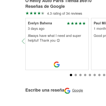
O'Reilly Auto Parts Tienda #6910
Reseñas de Google
4.3 rating of 34 reviews
Evelyn Bahena
Paul Mi
3 days ago
1 month
Always have what I need and super
Good pri
helpful! Thank you 😊
Escribe una reseña
Google