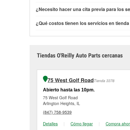
de Mount Prospect, IL también ofrece servici
Puedes solicitar la mayoría de los servicios 
¿Necesito hacer una cita previa para los se
que necesitas no está disponible en la tienda
comprado las partes en otro sitio. Los servici
independientemente de si has comprado los art
No es necesario agendar una cita para ninguno
¿Qué costos tienen los servicios en tienda
baterías o limpiaparabrisas requieren que las 
un profesional en autopartes por el servicio q
instalación cuando se recoja la orden en la 
que tengas que esperar unos minutos, pero el 
Aunque muchos de los servicios de la tienda O
Elmhurst Rd, Mount Prospect, IL.
la carretera cuanto antes.
arranque y la revisión de la luz “Check Engine
de limpiaparabrisas o la instalación de bombil
adicionales, como el rectificado de discos y t
Tiendas O'Reilly Auto Parts cercanas
#6910 para obtener más información.
75 West Golf Road
Tienda 3378
Abierto hasta las 10pm.
75 West Golf Road
Arlington Heights, IL
(847) 758-9539
Detalles
|
Cómo llegar
|
Compra aho