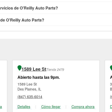
os especializados como:
reciclaje de baterías y aceite y progr
en tienda de O'Reilly Auto Parts que estén disponibles en la ti
rvicios de O'Reilly Auto Parts?
 #6910, consulta las
tiendas cercanas
para determinar cuáles cu
os como pruebas de batería y recarga, así como reciclaje de bate
ículos en O'Reilly Auto Parts, o no. Sin embargo, ciertos servi
 de los servicios ofrecidos en la tienda O'Reilly Auto Parts #69
 de O'Reilly Auto Parts?
partes se compren en la tienda. Las compras también se pueden r
ue necesites. Dependiendo del número de clientes que haya en la
tienda #6910 de Mount Prospect. Para más detalles, contáctanos
equipo de Mount Prospect, IL está dedicado a prestar un excelent
'Reilly Auto Parts de Mount Prospect, IL, como las pruebas de 
” con O'Reilly VeriScan® son gratuitos en la tienda de Mount Pr
las requieren la compra de las partes o productos necesarios pa
ambores de freno, tienen un pequeño costo que puede variar segú
1589 Lee St
Tienda 2479
Abierto hasta las 9pm.
A
1589 Lee St
3
Des Plaines, IL
B
(847) 635-6014
(
ra
Detalles
|
Cómo llegar
|
Compra ahora
D