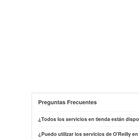
Preguntas Frecuentes
¿Todos los servicios en tienda están dispo
Todos los servicios gratuitos de tienda, inclu
¿Puedo utilizar los servicios de O'Reilly e
con O'Reilly VeriScan® e instalación de limpi