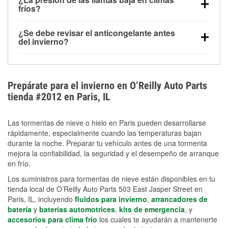
la congelación y ayuda a disolver la sal y la nieve
arranque.
fríos?
derretida en la carretera para mejorar la visibilidad.
Sí. La presión de las llantas normalmente disminuye
¿Se debe revisar el anticongelante antes
alrededor de 1 PSI por cada 10 °F que baja la
del invierno?
temperatura. Puedes obtener más información sobre
Sí. Una mezcla adecuada del anticongelante protege
la baja presión en invierno en nuestro artículo.
el motor contra la congelación, las grietas internas y
el sobrecalentamiento en condiciones de frío
Prepárate para el invierno en O’Reilly Auto Parts
extremo. Aprende cómo comprobar la protección
tienda #2012 en Paris, IL
anticongelante en nuestra sección How-To.
Las tormentas de nieve o hielo en Paris pueden desarrollarse
rápidamente, especialmente cuando las temperaturas bajan
durante la noche. Preparar tu vehículo antes de una tormenta
mejora la confiabilidad, la seguridad y el desempeño de arranque
en frío.
Los suministros para tormentas de nieve están disponibles en tu
tienda local de O’Reilly Auto Parts 503 East Jasper Street en
Paris, IL, incluyendo
fluidos para invierno
,
arrancadores de
batería
y
baterías automotrices
,
kits de emergencia
, y
accesorios para clima frío
los cuales te ayudarán a mantenerte