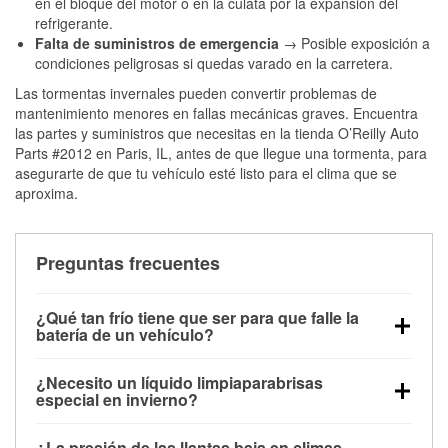
en el bloque del motor o en la culata por la expansión del
refrigerante.
Falta de suministros de emergencia
→ Posible exposición a
condiciones peligrosas si quedas varado en la carretera.
Las tormentas invernales pueden convertir problemas de
mantenimiento menores en fallas mecánicas graves. Encuentra
las partes y suministros que necesitas en la tienda O’Reilly Auto
Parts #2012 en Paris, IL, antes de que llegue una tormenta, para
asegurarte de que tu vehículo esté listo para el clima que se
aproxima.
Preguntas frecuentes
¿Qué tan frío tiene que ser para que falle la
batería de un vehículo?
La capacidad de la batería comienza a disminuir por
¿Necesito un líquido limpiaparabrisas
debajo de los 32 °F y puede perder hasta la mitad de
especial en invierno?
su potencia de arranque cerca de los 0 °F, lo que
Sí. El líquido limpiaparabrisas para invierno resiste
aumenta la probabilidad de que el vehículo no
¿La presión de las llantas baja en climas