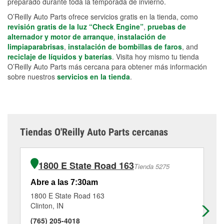
preparado durante toda la temporada de invierno.
O’Reilly Auto Parts ofrece servicios gratis en la tienda, como
revisión gratis de la luz “Check Engine”
,
pruebas de
alternador y motor de arranque
,
instalación de
limpiaparabrisas
,
instalación de bombillas de faros
, and
reciclaje de líquidos y baterías
. Visita hoy mismo tu tienda
O’Reilly Auto Parts más cercana para obtener más información
sobre nuestros
servicios en la tienda
.
Tiendas O'Reilly Auto Parts cercanas
1800 E State Road 163
Tienda 5275
Abre a las 7:30am
Ab
1800 E State Road 163
30
Clinton, IN
Mar
(765) 205-4018
(2