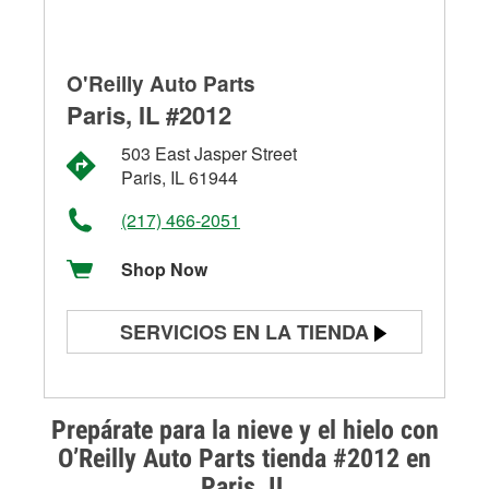
O'Reilly Auto Parts
Paris, IL #2012
503 East Jasper Street
Paris, IL 61944
(217) 466-2051
Shop Now
SERVICIOS EN LA TIENDA
Prueba de batería
Prueba de alternadores y
Prepárate para la nieve y el hielo con
arrancadores
O’Reilly Auto Parts tienda #2012 en
Paris, IL