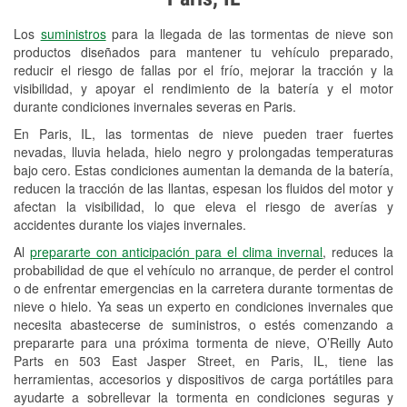
Revisión de la luz "Check Engine"
Los
suministros
para la llegada de las tormentas de nieve son
Reciclaje de baterías y aceite
productos diseñados para mantener tu vehículo preparado,
reducir el riesgo de fallas por el frío, mejorar la tracción y la
Instalación de bombillas de faros
visibilidad, y apoyar el rendimiento de la batería y el motor
Instalación de limpiaparabrisas
durante condiciones invernales severas en Paris.
En Paris, IL, las tormentas de nieve pueden traer fuertes
Programa de Préstamo de
nevadas, lluvia helada, hielo negro y prolongadas temperaturas
Herramientas
bajo cero. Estas condiciones aumentan la demanda de la batería,
reducen la tracción de las llantas, espesan los fluidos del motor y
Rectificación de tambores y discos de
afectan la visibilidad, lo que eleva el riesgo de averías y
freno
accidentes durante los viajes invernales.
Al
prepararte con anticipación para el clima invernal
, reduces la
Mangueras hidráulicas a la medida
probabilidad de que el vehículo no arranque, de perder el control
o de enfrentar emergencias en la carretera durante tormentas de
Snowstorm Supplies
nieve o hielo. Ya seas un experto en condiciones invernales que
necesita abastecerse de suministros, o estés comenzando a
Tornado Supplies
prepararte para una próxima tormenta de nieve, O’Reilly Auto
Conoce más
Parts en 503 East Jasper Street, en Paris, IL, tiene las
herramientas, accesorios y dispositivos de carga portátiles para
ayudarte a sobrellevar la tormenta en condiciones seguras y