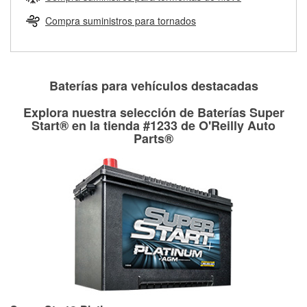
Más información sobre el Programa de Préstamo de
ser rectificados con seguridad. Si tus tambores o discos no
Herramientas de O'Reilly
pueden ser reutilizados, podemos ayudarte a encontrar las
Compra suministros para tornados
partes de reemplazo correctas para tu reparación.
Rectificación de tambores y discos de freno
Baterías para vehículos destacadas
Explora nuestra selección de Baterías Super
Start® en la tienda #1233 de O'Reilly Auto
Parts®