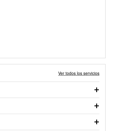
Ver todos los servicios
 autos, camionetas, SUVs, vehículos comerciales y
 probarse dentro o fuera del vehículo y cargarse en
uno de nuestros profesionales te ayudará a encontrar
otor de arranque o alternador. Lleva tu vehículo a tu
y arranque en el estacionamiento, o desmonta el
rueben.