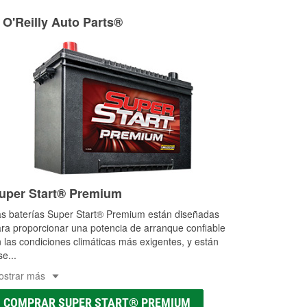
ria agrícola o de construcción.
 O'Reilly Auto Parts®
as a la medida en tu tienda local
uper Start® Premium
s baterías Super Start® Premium están diseñadas
ra proporcionar una potencia de arranque confiable
 las condiciones climáticas más exigentes, y están
se
...
ostrar más
COMPRAR SUPER START® PREMIUM