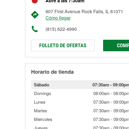
Abre a las 7:30am
907 First Avenue Rock Falls, IL 61071
Cómo llegar
(815) 622-4990
FOLLETO DE OFERTAS
COMP
Horario de tienda
Sábado
07:30am
-
09:00p
Domingo
08:00am
-
08:00p
Lunes
07:30am
-
09:00p
Martes
07:30am
-
09:00p
Miércoles
07:30am
-
09:00p
Jueves
07:30am
-
09:00p