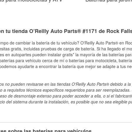
n tu tienda O’Reilly Auto Parts® #1171 de Rock Falls
empo de cambiar la batería de tu vehículo? O'Reilly Auto Parts® en Rock
esitas gratis, incluidas pruebas de carga de batería. Si ha llegado el 
les en autopartes pueden instalar gratis* la mayoría de las baterías pa
terías para vehículo cerca de mí o baterías para motocicleta, batería
 podemos ayudarte a encontrar la batería que mejor se adapte a tus ne
s no pueden revisarse en las tiendas O'Reilly Auto Parts® debido a la 
o a requisitos técnicos específicos requeridos para ser reemplazadas. S
ceso de desmontaje extenso para poder acceder a ella, o si el fabricant
cio del sistema durante la instalación, es posible que no sea elegible pa
es sobre las baterías para vehículos