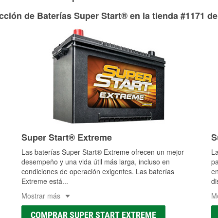
adecuados para reparar el sistema hidráulico de tu maquina
cción de Baterías Super Start® en la tienda #1171 de
Más información acerca del servicio de mangueras hidráulic
Super Start® Extreme
S
Las baterías Super Start® Extreme ofrecen un mejor
La
desempeño y una vida útil más larga, incluso en
pa
condiciones de operación exigentes. Las baterías
en
Extreme está
...
di
Mostrar más
M
COMPRAR SUPER START EXTREME