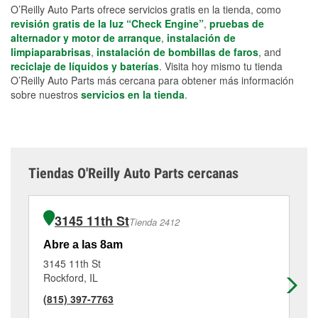
O’Reilly Auto Parts ofrece servicios gratis en la tienda, como
revisión gratis de la luz “Check Engine”
,
pruebas de
alternador y motor de arranque
,
instalación de
limpiaparabrisas
,
instalación de bombillas de faros
, and
reciclaje de líquidos y baterías
. Visita hoy mismo tu tienda
O’Reilly Auto Parts más cercana para obtener más información
sobre nuestros
servicios en la tienda
.
Tiendas O'Reilly Auto Parts cercanas
3145 11th St
Tienda 2412
Abre a las 8am
Ab
3145 11th St
24
Rockford, IL
Ro
(815) 397-7763
(8