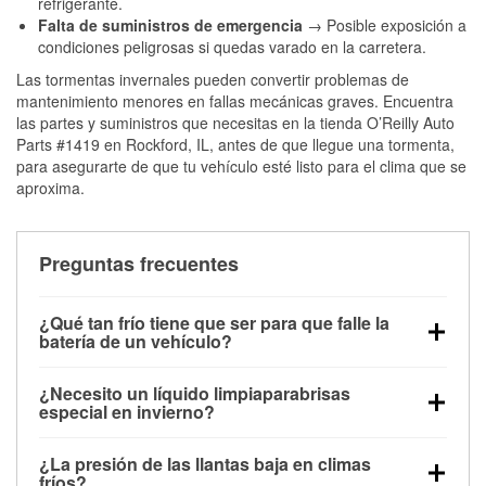
refrigerante.
Falta de suministros de emergencia
→ Posible exposición a
condiciones peligrosas si quedas varado en la carretera.
Las tormentas invernales pueden convertir problemas de
mantenimiento menores en fallas mecánicas graves. Encuentra
las partes y suministros que necesitas en la tienda O’Reilly Auto
Parts #1419 en Rockford, IL, antes de que llegue una tormenta,
para asegurarte de que tu vehículo esté listo para el clima que se
aproxima.
Preguntas frecuentes
¿Qué tan frío tiene que ser para que falle la
batería de un vehículo?
La capacidad de la batería comienza a disminuir por
¿Necesito un líquido limpiaparabrisas
debajo de los 32 °F y puede perder hasta la mitad de
especial en invierno?
su potencia de arranque cerca de los 0 °F, lo que
Sí. El líquido limpiaparabrisas para invierno resiste
aumenta la probabilidad de que el vehículo no
¿La presión de las llantas baja en climas
la congelación y ayuda a disolver la sal y la nieve
arranque.
fríos?