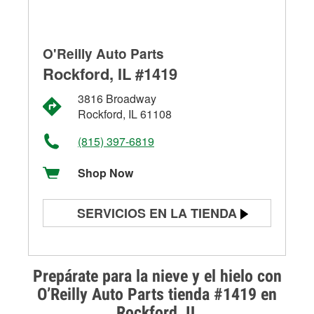
O'Reilly Auto Parts
Rockford, IL #1419
3816 Broadway
Rockford, IL 61108
(815) 397-6819
Shop Now
SERVICIOS EN LA TIENDA
Prueba de batería
Prueba de alternadores y
Prepárate para la nieve y el hielo con
arrancadores
O’Reilly Auto Parts tienda #1419 en
Rockford, IL