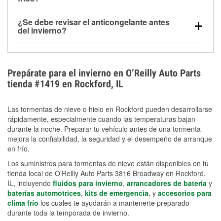
derretida en la carretera para mejorar la visibilidad.
Sí. La presión de las llantas normalmente disminuye
¿Se debe revisar el anticongelante antes
alrededor de 1 PSI por cada 10 °F que baja la
del invierno?
temperatura. Puedes obtener más información sobre
Sí. Una mezcla adecuada del anticongelante protege
la baja presión en invierno en nuestro artículo.
el motor contra la congelación, las grietas internas y
el sobrecalentamiento en condiciones de frío
Prepárate para el invierno en O’Reilly Auto Parts
extremo. Aprende cómo comprobar la protección
tienda #1419 en Rockford, IL
anticongelante en nuestra sección How-To.
Las tormentas de nieve o hielo en Rockford pueden desarrollarse
rápidamente, especialmente cuando las temperaturas bajan
durante la noche. Preparar tu vehículo antes de una tormenta
mejora la confiabilidad, la seguridad y el desempeño de arranque
en frío.
Los suministros para tormentas de nieve están disponibles en tu
tienda local de O’Reilly Auto Parts 3816 Broadway en Rockford,
IL, incluyendo
fluidos para invierno
,
arrancadores de batería
y
baterías automotrices
,
kits de emergencia
, y
accesorios para
clima frío
los cuales te ayudarán a mantenerte preparado
durante toda la temporada de invierno.