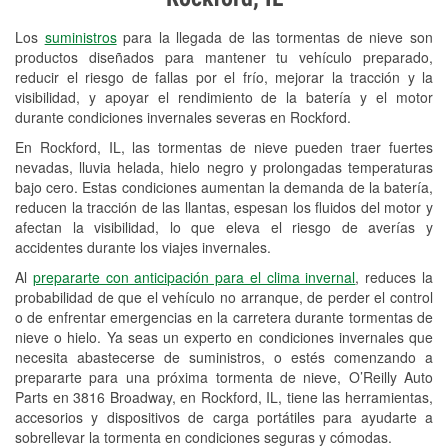
Revisión de la luz "Check Engine"
Los
suministros
para la llegada de las tormentas de nieve son
Reciclaje de baterías y aceite
productos diseñados para mantener tu vehículo preparado,
reducir el riesgo de fallas por el frío, mejorar la tracción y la
Instalación de bombillas de faros
visibilidad, y apoyar el rendimiento de la batería y el motor
Instalación de limpiaparabrisas
durante condiciones invernales severas en Rockford.
En Rockford, IL, las tormentas de nieve pueden traer fuertes
Programa de Préstamo de
nevadas, lluvia helada, hielo negro y prolongadas temperaturas
Herramientas
bajo cero. Estas condiciones aumentan la demanda de la batería,
reducen la tracción de las llantas, espesan los fluidos del motor y
Mezcla de pinturas
afectan la visibilidad, lo que eleva el riesgo de averías y
accidentes durante los viajes invernales.
Rectificación de tambores y discos de
Al
prepararte con anticipación para el clima invernal
, reduces la
freno
probabilidad de que el vehículo no arranque, de perder el control
o de enfrentar emergencias en la carretera durante tormentas de
Snowstorm Supplies
nieve o hielo. Ya seas un experto en condiciones invernales que
necesita abastecerse de suministros, o estés comenzando a
Tornado Supplies
prepararte para una próxima tormenta de nieve, O’Reilly Auto
Conoce más
Parts en 3816 Broadway, en Rockford, IL, tiene las herramientas,
accesorios y dispositivos de carga portátiles para ayudarte a
sobrellevar la tormenta en condiciones seguras y cómodas.