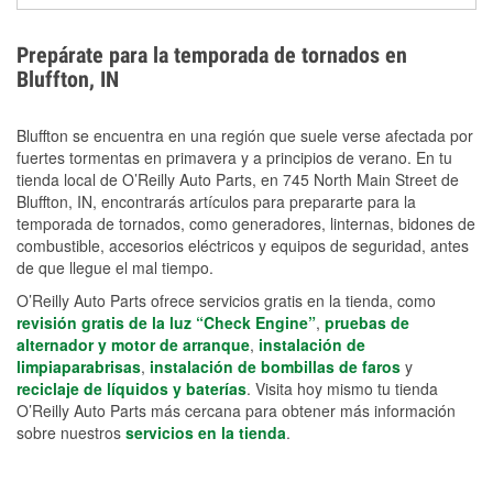
extensiones eléctricas y herramientas de limpieza
ayudan a reducir el riesgo de lesiones durante las
Prepárate para la temporada de tornados en
labores de limpiezas.
Bluffton, IN
Bluffton se encuentra en una región que suele verse afectada por
fuertes tormentas en primavera y a principios de verano. En tu
tienda local de O’Reilly Auto Parts, en 745 North Main Street de
Bluffton, IN, encontrarás artículos para prepararte para la
temporada de tornados, como generadores, linternas, bidones de
combustible, accesorios eléctricos y equipos de seguridad, antes
de que llegue el mal tiempo.
O’Reilly Auto Parts ofrece servicios gratis en la tienda, como
revisión gratis de la luz “Check Engine”
,
pruebas de
alternador y motor de arranque
,
instalación de
limpiaparabrisas
,
instalación de bombillas de faros
y
reciclaje de líquidos y baterías
. Visita hoy mismo tu tienda
O’Reilly Auto Parts más cercana para obtener más información
sobre nuestros
servicios en la tienda
.