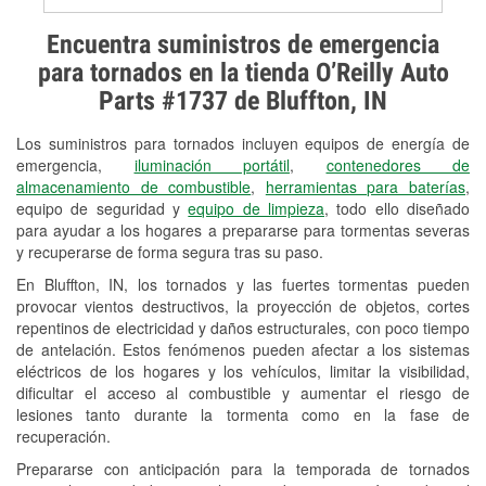
Prueba de alternadores y
Encuentra suministros de emergencia
arrancadores
para tornados en la tienda O’Reilly Auto
Parts #1737 de Bluffton, IN
Revisión de la luz "Check Engine"
Los suministros para tornados incluyen equipos de energía de
Reciclaje de baterías y aceite
emergencia,
iluminación portátil
,
contenedores de
almacenamiento de combustible
,
herramientas para baterías
,
Instalación de bombillas de faros
equipo de seguridad y
equipo de limpieza
, todo ello diseñado
Instalación de limpiaparabrisas
para ayudar a los hogares a prepararse para tormentas severas
y recuperarse de forma segura tras su paso.
Programa de Préstamo de
En Bluffton, IN, los tornados y las fuertes tormentas pueden
Herramientas
provocar vientos destructivos, la proyección de objetos, cortes
repentinos de electricidad y daños estructurales, con poco tiempo
Mezcla de pinturas
de antelación. Estos fenómenos pueden afectar a los sistemas
eléctricos de los hogares y los vehículos, limitar la visibilidad,
Rectificación de tambores y discos de
dificultar el acceso al combustible y aumentar el riesgo de
freno
lesiones tanto durante la tormenta como en la fase de
recuperación.
Snowstorm Supplies
Prepararse con anticipación para la temporada de tornados