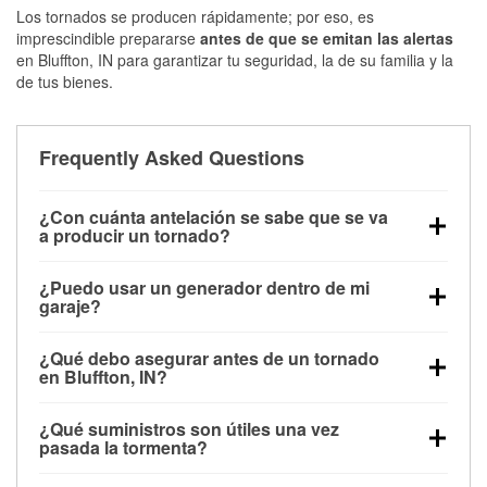
Los tornados se producen rápidamente; por eso, es
imprescindible prepararse
antes de que se emitan las alertas
en Bluffton, IN para garantizar tu seguridad, la de su familia y la
de tus bienes.
Frequently Asked Questions
¿Con cuánta antelación se sabe que se va
a producir un tornado?
Algunos tornados en Bluffton, IN se forman sin
¿Puedo usar un generador dentro de mi
apenas previo aviso. Las alertas pueden emitirse
garaje?
minutos antes de que toquen tierra, por lo que es
No. Los generadores deben funcionar al aire libre, a
fundamental prepararse antes de la tormenta.
¿Qué debo asegurar antes de un tornado
una distancia mínima de 20 pies de puertas y
en Bluffton, IN?
ventanas, para evitar la acumulación de monóxido
Los muebles de exterior, parrillas, herramientas,
de carbono y posibles lesiones.
¿Qué suministros son útiles una vez
trampolines y cualquier objeto suelto del jardín
pasada la tormenta?
deben asegurarse o guardarse para reducir la
Los guantes de protección, mascarillas, linternas,
posibilidad de que vuelen con el viento.