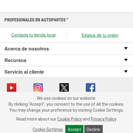
PROFESIONALES EN AUTOPARTES
®
Contacta tu tienda local
Estatus de tu orden
Acerca de nosotros
Recursos
Servicio al cliente
We use cookies on our website.
We use cookies on our website. By clicking "Accept", you consent
Copyright © 2008-2026 O’Reilly Auto Parts v OST_3.2.0.0.729 (3) cv1361
By clicking "Accept", you consent to the use of All the cookies.
to the use of All the cookies.
catalog_main
You may change your preference by visiting Cookie Settings.
You may change your preference by visiting Cookie Settings.
Política de privacidad
Ley de transparencia en las cadenas de suministro
Read more about our
Read more about our
Cookie Policy
Cookie Policy
and
and
Privacy Policy
Privacy Policy
.
.
de California
Cookie Settings
Cookie Settings
Accept
Accept
Decline
Decline