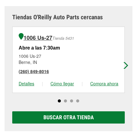
Tiendas O'Reilly Auto Parts cercanas
1006 Us-27
Tienda 5431
Abre a las 7:30am
Ab
1006 Us-27
92
Berne, IN
De
(260) 849-8016
(2
Detalles
|
Cómo llegar
|
Compra ahora
De
BUSCAR OTRA TIENDA