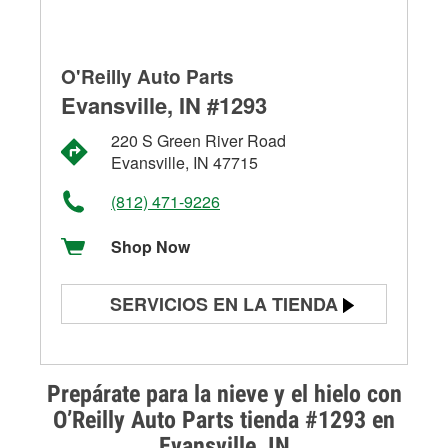
O'Reilly Auto Parts
Evansville, IN #1293
220 S Green River Road
Evansville, IN 47715
(812) 471-9226
Shop Now
SERVICIOS EN LA TIENDA
Prueba de batería
Prueba de alternadores y
Prepárate para la nieve y el hielo con
arrancadores
O’Reilly Auto Parts tienda #1293 en
Evansville, IN