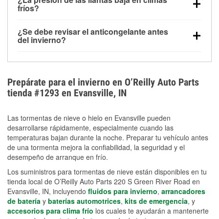
la congelación y ayuda a disolver la sal y la nieve
arranque.
fríos?
derretida en la carretera para mejorar la visibilidad.
Sí. La presión de las llantas normalmente disminuye
¿Se debe revisar el anticongelante antes
alrededor de 1 PSI por cada 10 °F que baja la
del invierno?
temperatura. Puedes obtener más información sobre
Sí. Una mezcla adecuada del anticongelante protege
la baja presión en invierno en nuestro artículo.
el motor contra la congelación, las grietas internas y
el sobrecalentamiento en condiciones de frío
Prepárate para el invierno en O’Reilly Auto Parts
extremo. Aprende cómo comprobar la protección
tienda #1293 en Evansville, IN
anticongelante en nuestra sección How-To.
Las tormentas de nieve o hielo en Evansville pueden
desarrollarse rápidamente, especialmente cuando las
temperaturas bajan durante la noche. Preparar tu vehículo antes
de una tormenta mejora la confiabilidad, la seguridad y el
desempeño de arranque en frío.
Los suministros para tormentas de nieve están disponibles en tu
tienda local de O’Reilly Auto Parts 220 S Green River Road en
Evansville, IN, incluyendo
fluidos para invierno
,
arrancadores
de batería
y
baterías automotrices
,
kits de emergencia
, y
accesorios para clima frío
los cuales te ayudarán a mantenerte