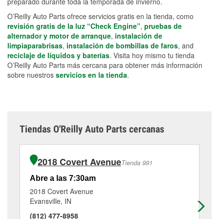
preparado durante toda la temporada de invierno.
O’Reilly Auto Parts ofrece servicios gratis en la tienda, como
revisión gratis de la luz “Check Engine”
,
pruebas de
alternador y motor de arranque
,
instalación de
limpiaparabrisas
,
instalación de bombillas de faros
, and
reciclaje de líquidos y baterías
. Visita hoy mismo tu tienda
O’Reilly Auto Parts más cercana para obtener más información
sobre nuestros
servicios en la tienda
.
Tiendas O'Reilly Auto Parts cercanas
2018 Covert Avenue
Tienda 991
Abre a las 7:30am
Ab
2018 Covert Avenue
40
Evansville, IN
Eva
(812) 477-8958
(8