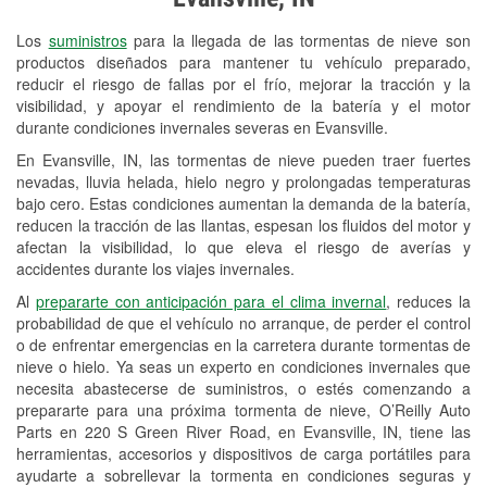
Revisión de la luz "Check Engine"
Los
suministros
para la llegada de las tormentas de nieve son
Reciclaje de baterías y aceite
productos diseñados para mantener tu vehículo preparado,
reducir el riesgo de fallas por el frío, mejorar la tracción y la
Instalación de bombillas de faros
visibilidad, y apoyar el rendimiento de la batería y el motor
Instalación de limpiaparabrisas
durante condiciones invernales severas en Evansville.
En Evansville, IN, las tormentas de nieve pueden traer fuertes
Programa de Préstamo de
nevadas, lluvia helada, hielo negro y prolongadas temperaturas
Herramientas
bajo cero. Estas condiciones aumentan la demanda de la batería,
reducen la tracción de las llantas, espesan los fluidos del motor y
Rectificación de tambores y discos de
afectan la visibilidad, lo que eleva el riesgo de averías y
freno
accidentes durante los viajes invernales.
Al
prepararte con anticipación para el clima invernal
, reduces la
Snowstorm Supplies
probabilidad de que el vehículo no arranque, de perder el control
o de enfrentar emergencias en la carretera durante tormentas de
Tornado Supplies
nieve o hielo. Ya seas un experto en condiciones invernales que
Conoce más
necesita abastecerse de suministros, o estés comenzando a
prepararte para una próxima tormenta de nieve, O’Reilly Auto
Idiomas adicionales
Parts en 220 S Green River Road, en Evansville, IN, tiene las
herramientas, accesorios y dispositivos de carga portátiles para
Español
ayudarte a sobrellevar la tormenta en condiciones seguras y