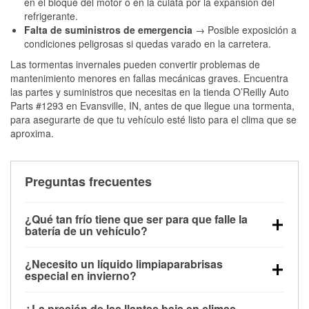
en el bloque del motor o en la culata por la expansión del
refrigerante.
Falta de suministros de emergencia
→ Posible exposición a
condiciones peligrosas si quedas varado en la carretera.
Las tormentas invernales pueden convertir problemas de
mantenimiento menores en fallas mecánicas graves. Encuentra
las partes y suministros que necesitas en la tienda O’Reilly Auto
Parts #1293 en Evansville, IN, antes de que llegue una tormenta,
para asegurarte de que tu vehículo esté listo para el clima que se
aproxima.
Preguntas frecuentes
¿Qué tan frío tiene que ser para que falle la
batería de un vehículo?
La capacidad de la batería comienza a disminuir por
¿Necesito un líquido limpiaparabrisas
debajo de los 32 °F y puede perder hasta la mitad de
especial en invierno?
su potencia de arranque cerca de los 0 °F, lo que
Sí. El líquido limpiaparabrisas para invierno resiste
aumenta la probabilidad de que el vehículo no
¿La presión de las llantas baja en climas