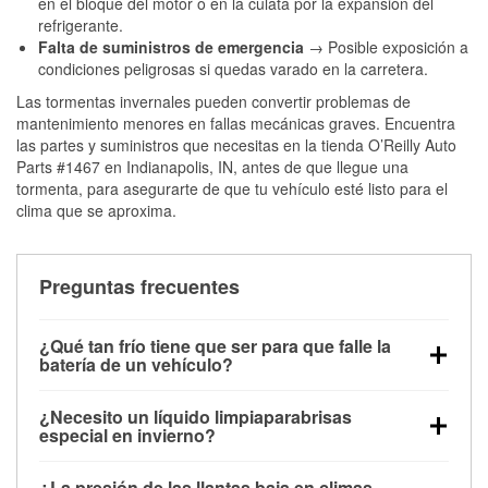
en el bloque del motor o en la culata por la expansión del
refrigerante.
Falta de suministros de emergencia
→ Posible exposición a
condiciones peligrosas si quedas varado en la carretera.
Las tormentas invernales pueden convertir problemas de
mantenimiento menores en fallas mecánicas graves. Encuentra
las partes y suministros que necesitas en la tienda O’Reilly Auto
Parts #1467 en Indianapolis, IN, antes de que llegue una
tormenta, para asegurarte de que tu vehículo esté listo para el
clima que se aproxima.
Preguntas frecuentes
¿Qué tan frío tiene que ser para que falle la
batería de un vehículo?
La capacidad de la batería comienza a disminuir por
¿Necesito un líquido limpiaparabrisas
debajo de los 32 °F y puede perder hasta la mitad de
especial en invierno?
su potencia de arranque cerca de los 0 °F, lo que
Sí. El líquido limpiaparabrisas para invierno resiste
aumenta la probabilidad de que el vehículo no
¿La presión de las llantas baja en climas