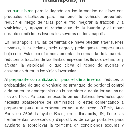
Revisión de la luz "Check Engine"
Los
suministros
para la llegada de las tormentas de nieve son
Reciclaje de baterías y aceite
productos diseñados para mantener tu vehículo preparado,
reducir el riesgo de fallas por el frío, mejorar la tracción y la
Instalación de bombillas de faros
visibilidad, y apoyar el rendimiento de la batería y el motor
Instalación de limpiaparabrisas
durante condiciones invernales severas en Indianapolis.
En Indianapolis, IN, las tormentas de nieve pueden traer fuertes
Programa de Préstamo de
nevadas, lluvia helada, hielo negro y prolongadas temperaturas
Herramientas
bajo cero. Estas condiciones aumentan la demanda de la batería,
reducen la tracción de las llantas, espesan los fluidos del motor y
Rectificación de tambores y discos de
afectan la visibilidad, lo que eleva el riesgo de averías y
freno
accidentes durante los viajes invernales.
Al
prepararte con anticipación para el clima invernal
, reduces la
Snowstorm Supplies
probabilidad de que el vehículo no arranque, de perder el control
o de enfrentar emergencias en la carretera durante tormentas de
Tornado Supplies
nieve o hielo. Ya seas un experto en condiciones invernales que
Conoce más
necesita abastecerse de suministros, o estés comenzando a
prepararte para una próxima tormenta de nieve, O’Reilly Auto
Idiomas adicionales
Parts en 2606 Lafayette Road, en Indianapolis, IN, tiene las
herramientas, accesorios y dispositivos de carga portátiles para
Español
ayudarte a sobrellevar la tormenta en condiciones seguras y