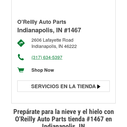
O'Reilly Auto Parts
Indianapolis, IN #1467
2606 Lafayette Road
Indianapolis, IN 46222
(317) 634-5397
Shop Now
SERVICIOS EN LA TIENDA
Prueba de batería
Prueba de alternadores y
Prepárate para la nieve y el hielo con
arrancadores
O’Reilly Auto Parts tienda #1467 en
Indianapolis, IN