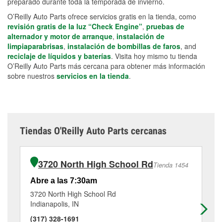
preparado durante toda la temporada de invierno.
O’Reilly Auto Parts ofrece servicios gratis en la tienda, como
revisión gratis de la luz “Check Engine”
,
pruebas de
alternador y motor de arranque
,
instalación de
limpiaparabrisas
,
instalación de bombillas de faros
, and
reciclaje de líquidos y baterías
. Visita hoy mismo tu tienda
O’Reilly Auto Parts más cercana para obtener más información
sobre nuestros
servicios en la tienda
.
Tiendas O'Reilly Auto Parts cercanas
3720 North High School Rd
Tienda 1454
Abre a las 7:30am
Ab
3720 North High School Rd
47
Indianapolis, IN
Ind
(317) 328-1691
(3