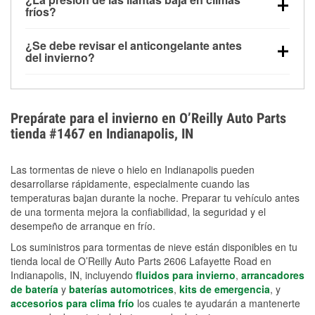
la congelación y ayuda a disolver la sal y la nieve
arranque.
fríos?
derretida en la carretera para mejorar la visibilidad.
Sí. La presión de las llantas normalmente disminuye
¿Se debe revisar el anticongelante antes
alrededor de 1 PSI por cada 10 °F que baja la
del invierno?
temperatura. Puedes obtener más información sobre
Sí. Una mezcla adecuada del anticongelante protege
la baja presión en invierno en nuestro artículo.
el motor contra la congelación, las grietas internas y
el sobrecalentamiento en condiciones de frío
Prepárate para el invierno en O’Reilly Auto Parts
extremo. Aprende cómo comprobar la protección
tienda #1467 en Indianapolis, IN
anticongelante en nuestra sección How-To.
Las tormentas de nieve o hielo en Indianapolis pueden
desarrollarse rápidamente, especialmente cuando las
temperaturas bajan durante la noche. Preparar tu vehículo antes
de una tormenta mejora la confiabilidad, la seguridad y el
desempeño de arranque en frío.
Los suministros para tormentas de nieve están disponibles en tu
tienda local de O’Reilly Auto Parts 2606 Lafayette Road en
Indianapolis, IN, incluyendo
fluidos para invierno
,
arrancadores
de batería
y
baterías automotrices
,
kits de emergencia
, y
accesorios para clima frío
los cuales te ayudarán a mantenerte