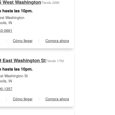
6 West Washington
Tienda 2266
o hasta las 10pm.
est Washington
olis, IN
43-0661
s
|
Cómo llegar
|
Compra ahora
9 East Washington St
Tienda 1750
o hasta las 10pm.
st Washington St
olis, IN
90-1357
s
|
Cómo llegar
|
Compra ahora