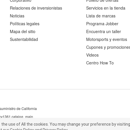
Corporativo
Folleto de ofertas
Relaciones de inversionistas
Servicios en la tienda
Noticias
Lista de marcas
Políticas legales
Programa Jobber
Mapa del sitio
Encuentra un taller
Sustentabilidad
Motorsports y eventos
Cupones y promocione
Videos
Centro How To
uministro de California
 cv1361 catalog_main
the use of All the cookies.
he use of All the cookies.
You may change your preference by visiting C
You may change your preference by visiting