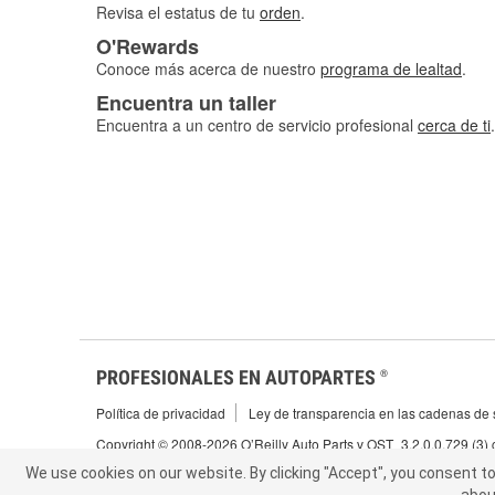
Revisa el estatus de tu
orden
.
O'Rewards
Conoce más acerca de nuestro
programa de lealtad
.
Encuentra un taller
Encuentra a un centro de servicio profesional
cerca de ti
.
PROFESIONALES EN AUTOPARTES
®
Política de privacidad
Ley de transparencia en las cadenas de s
Copyright © 2008-2026 O’Reilly Auto Parts v OST_3.2.0.0.729 (3)
We use cookies on our website.
We use cookies on our website. By clicking "Accept", you consent to 
By clicking "Accept", you consent to t