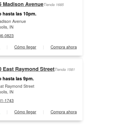
5 Madison Avenue
Tienda 1685
o hasta las 10pm.
adison Avenue
olis, IN
86-0823
s
|
Cómo llegar
|
Compra ahora
0 East Raymond Street
Tienda 1581
o hasta las 9pm.
st Raymond Street
olis, IN
81-1743
s
|
Cómo llegar
|
Compra ahora