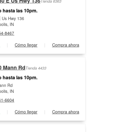
30 E Us Hwy 136
Tienda 6363
o hasta las 10pm.
E Us Hwy 136
olis, IN
54-8467
s
|
Cómo llegar
|
Compra ahora
0 Mann Rd
Tienda 4433
o hasta las 10pm.
ann Rd
olis, IN
41-6604
s
|
Cómo llegar
|
Compra ahora