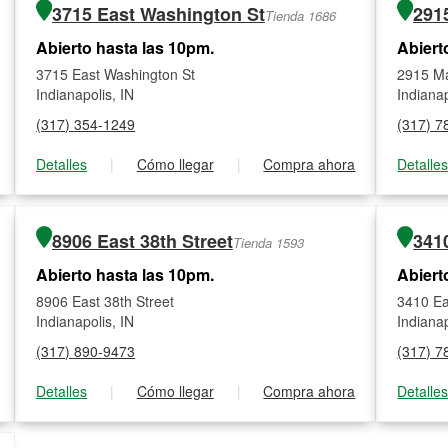
3715 East Washington St
291
Tienda 1686
Abierto hasta las 10pm.
Abiert
3715 East Washington St
2915 M
Indianapolis, IN
Indianap
(317) 354-1249
(317) 7
Detalles
|
Cómo llegar
|
Compra ahora
Detalle
8906 East 38th Street
341
Tienda 1593
Abierto hasta las 10pm.
Abiert
8906 East 38th Street
3410 Ea
Indianapolis, IN
Indianap
(317) 890-9473
(317) 7
Detalles
|
Cómo llegar
|
Compra ahora
Detalle