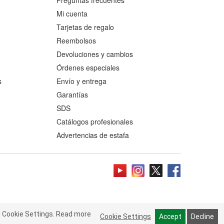
Preguntas frecuentes
Mi cuenta
Tarjetas de regalo
Reembolsos
Devoluciones y cambios
Órdenes especiales
s
Envío y entrega
Garantías
SDS
Catálogos profesionales
Advertencias de estafa
ookie Settings.
 Cookie Settings.
Read more
Cookie Settings
Cookie Settings
Accept
Accept
Decline
Decline