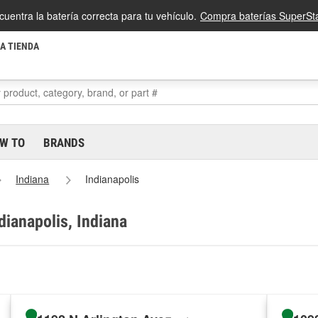
cuentra la batería correcta para tu vehículo.
Compra baterías SuperSta
LA TIENDA
W TO
BRANDS
Indiana
Indianapolis
dianapolis, Indiana