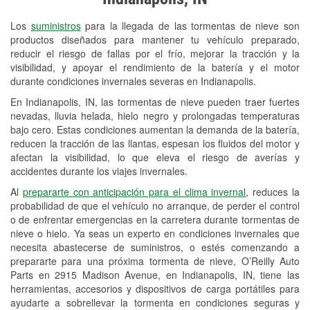
Revisión de la luz "Check Engine"
Los
suministros
para la llegada de las tormentas de nieve son
Reciclaje de baterías y aceite
productos diseñados para mantener tu vehículo preparado,
reducir el riesgo de fallas por el frío, mejorar la tracción y la
Instalación de bombillas de faros
visibilidad, y apoyar el rendimiento de la batería y el motor
Instalación de limpiaparabrisas
durante condiciones invernales severas en Indianapolis.
En Indianapolis, IN, las tormentas de nieve pueden traer fuertes
Programa de Préstamo de
nevadas, lluvia helada, hielo negro y prolongadas temperaturas
Herramientas
bajo cero. Estas condiciones aumentan la demanda de la batería,
reducen la tracción de las llantas, espesan los fluidos del motor y
Rectificación de tambores y discos de
afectan la visibilidad, lo que eleva el riesgo de averías y
freno
accidentes durante los viajes invernales.
Al
prepararte con anticipación para el clima invernal
, reduces la
Snowstorm Supplies
probabilidad de que el vehículo no arranque, de perder el control
o de enfrentar emergencias en la carretera durante tormentas de
Tornado Supplies
nieve o hielo. Ya seas un experto en condiciones invernales que
Conoce más
necesita abastecerse de suministros, o estés comenzando a
prepararte para una próxima tormenta de nieve, O’Reilly Auto
Parts en 2915 Madison Avenue, en Indianapolis, IN, tiene las
herramientas, accesorios y dispositivos de carga portátiles para
ayudarte a sobrellevar la tormenta en condiciones seguras y