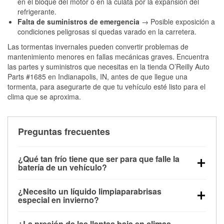
en el bloque del motor o en la culata por la expansión del
refrigerante.
Falta de suministros de emergencia
→ Posible exposición a
condiciones peligrosas si quedas varado en la carretera.
Las tormentas invernales pueden convertir problemas de
mantenimiento menores en fallas mecánicas graves. Encuentra
las partes y suministros que necesitas en la tienda O’Reilly Auto
Parts #1685 en Indianapolis, IN, antes de que llegue una
tormenta, para asegurarte de que tu vehículo esté listo para el
clima que se aproxima.
Preguntas frecuentes
¿Qué tan frío tiene que ser para que falle la
batería de un vehículo?
La capacidad de la batería comienza a disminuir por
¿Necesito un líquido limpiaparabrisas
debajo de los 32 °F y puede perder hasta la mitad de
especial en invierno?
su potencia de arranque cerca de los 0 °F, lo que
Sí. El líquido limpiaparabrisas para invierno resiste
aumenta la probabilidad de que el vehículo no
¿La presión de las llantas baja en climas