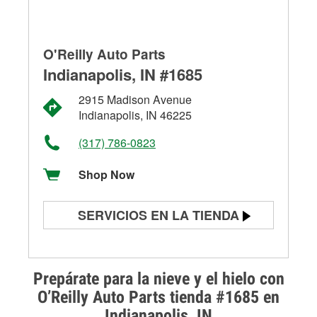
O'Reilly Auto Parts
Indianapolis, IN #1685
2915 Madison Avenue
Indianapolis, IN 46225
(317) 786-0823
Shop Now
SERVICIOS EN LA TIENDA
Prueba de batería
Prueba de alternadores y
Prepárate para la nieve y el hielo con
arrancadores
O’Reilly Auto Parts tienda #1685 en
Indianapolis, IN