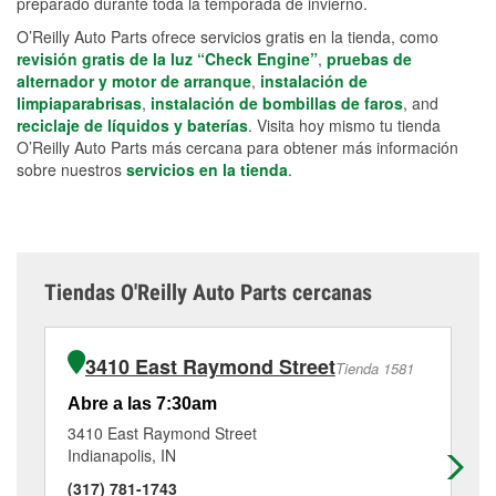
preparado durante toda la temporada de invierno.
O’Reilly Auto Parts ofrece servicios gratis en la tienda, como
revisión gratis de la luz “Check Engine”
,
pruebas de
alternador y motor de arranque
,
instalación de
limpiaparabrisas
,
instalación de bombillas de faros
, and
reciclaje de líquidos y baterías
. Visita hoy mismo tu tienda
O’Reilly Auto Parts más cercana para obtener más información
sobre nuestros
servicios en la tienda
.
Tiendas O'Reilly Auto Parts cercanas
3410 East Raymond Street
Tienda 1581
Abre a las 7:30am
Ab
3410 East Raymond Street
37
Indianapolis, IN
Ind
(317) 781-1743
(3