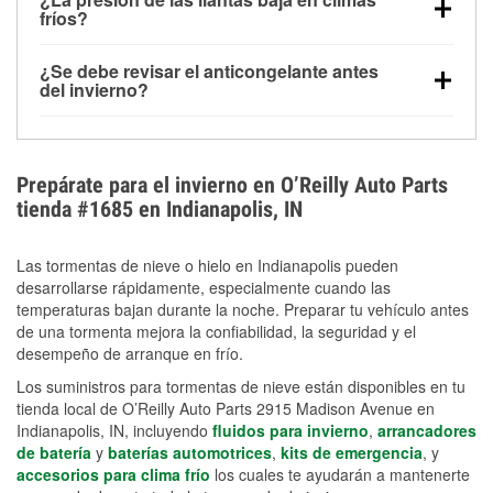
la congelación y ayuda a disolver la sal y la nieve
arranque.
fríos?
derretida en la carretera para mejorar la visibilidad.
Sí. La presión de las llantas normalmente disminuye
¿Se debe revisar el anticongelante antes
alrededor de 1 PSI por cada 10 °F que baja la
del invierno?
temperatura. Puedes obtener más información sobre
Sí. Una mezcla adecuada del anticongelante protege
la baja presión en invierno en nuestro artículo.
el motor contra la congelación, las grietas internas y
el sobrecalentamiento en condiciones de frío
Prepárate para el invierno en O’Reilly Auto Parts
extremo. Aprende cómo comprobar la protección
tienda #1685 en Indianapolis, IN
anticongelante en nuestra sección How-To.
Las tormentas de nieve o hielo en Indianapolis pueden
desarrollarse rápidamente, especialmente cuando las
temperaturas bajan durante la noche. Preparar tu vehículo antes
de una tormenta mejora la confiabilidad, la seguridad y el
desempeño de arranque en frío.
Los suministros para tormentas de nieve están disponibles en tu
tienda local de O’Reilly Auto Parts 2915 Madison Avenue en
Indianapolis, IN, incluyendo
fluidos para invierno
,
arrancadores
de batería
y
baterías automotrices
,
kits de emergencia
, y
accesorios para clima frío
los cuales te ayudarán a mantenerte