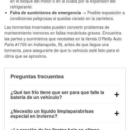
en el bloque del motor o en la culata por la expansión del
refrigerante.
Falta de suministros de emergencia
→ Posible exposición a
condiciones peligrosas si quedas varado en la carretera.
Las tormentas invernales pueden convertir problemas de
mantenimiento menores en fallas mecánicas graves. Encuentra
las partes y suministros que necesitas en la tienda O’Reilly Auto
Parts #1705 en Indianapolis, IN, antes de que llegue una
tormenta, para asegurarte de que tu vehículo esté listo para el
clima que se aproxima.
Preguntas frecuentes
¿Qué tan frío tiene que ser para que falle la
batería de un vehículo?
La capacidad de la batería comienza a disminuir por
¿Necesito un líquido limpiaparabrisas
debajo de los 32 °F y puede perder hasta la mitad de
especial en invierno?
su potencia de arranque cerca de los 0 °F, lo que
Sí. El líquido limpiaparabrisas para invierno resiste
aumenta la probabilidad de que el vehículo no
¿La presión de las llantas baja en climas