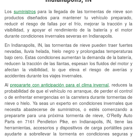
Revisión de la luz "Check Engine"
Los
suministros
para la llegada de las tormentas de nieve son
Reciclaje de baterías y aceite
productos diseñados para mantener tu vehículo preparado,
reducir el riesgo de fallas por el frío, mejorar la tracción y la
Instalación de bombillas de faros
visibilidad, y apoyar el rendimiento de la batería y el motor
Instalación de limpiaparabrisas
durante condiciones invernales severas en Indianapolis.
En Indianapolis, IN, las tormentas de nieve pueden traer fuertes
Programa de Préstamo de
nevadas, lluvia helada, hielo negro y prolongadas temperaturas
Herramientas
bajo cero. Estas condiciones aumentan la demanda de la batería,
reducen la tracción de las llantas, espesan los fluidos del motor y
Mezcla de pinturas
afectan la visibilidad, lo que eleva el riesgo de averías y
accidentes durante los viajes invernales.
Rectificación de tambores y discos de
Al
prepararte con anticipación para el clima invernal
, reduces la
freno
probabilidad de que el vehículo no arranque, de perder el control
o de enfrentar emergencias en la carretera durante tormentas de
Snowstorm Supplies
nieve o hielo. Ya seas un experto en condiciones invernales que
necesita abastecerse de suministros, o estés comenzando a
Tornado Supplies
prepararte para una próxima tormenta de nieve, O’Reilly Auto
Conoce más
Parts en 7161 Pendleton Pike, en Indianapolis, IN, tiene las
herramientas, accesorios y dispositivos de carga portátiles para
ayudarte a sobrellevar la tormenta en condiciones seguras y