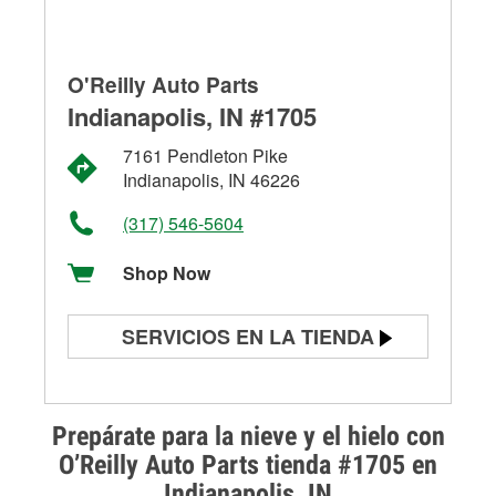
O'Reilly Auto Parts
Indianapolis, IN #1705
7161 Pendleton Pike
Indianapolis, IN 46226
(317) 546-5604
Shop Now
SERVICIOS EN LA TIENDA
Prueba de batería
Prueba de alternadores y
Prepárate para la nieve y el hielo con
arrancadores
O’Reilly Auto Parts tienda #1705 en
Indianapolis, IN