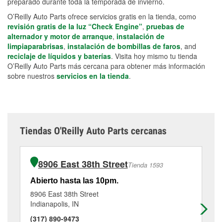
preparado durante toda la temporada de invierno.
O’Reilly Auto Parts ofrece servicios gratis en la tienda, como
revisión gratis de la luz “Check Engine”
,
pruebas de
alternador y motor de arranque
,
instalación de
limpiaparabrisas
,
instalación de bombillas de faros
, and
reciclaje de líquidos y baterías
. Visita hoy mismo tu tienda
O’Reilly Auto Parts más cercana para obtener más información
sobre nuestros
servicios en la tienda
.
Tiendas O'Reilly Auto Parts cercanas
8906 East 38th Street
Tienda 1593
Abierto hasta las 10pm.
Ab
8906 East 38th Street
11
Indianapolis, IN
Ind
(317) 890-9473
(3