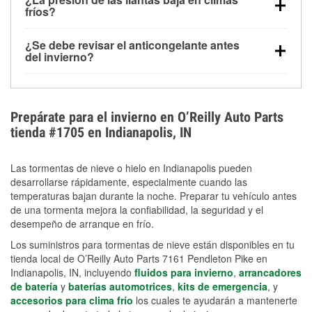
la congelación y ayuda a disolver la sal y la nieve
arranque.
fríos?
derretida en la carretera para mejorar la visibilidad.
Sí. La presión de las llantas normalmente disminuye
¿Se debe revisar el anticongelante antes
alrededor de 1 PSI por cada 10 °F que baja la
del invierno?
temperatura. Puedes obtener más información sobre
Sí. Una mezcla adecuada del anticongelante protege
la baja presión en invierno en nuestro artículo.
el motor contra la congelación, las grietas internas y
el sobrecalentamiento en condiciones de frío
Prepárate para el invierno en O’Reilly Auto Parts
extremo. Aprende cómo comprobar la protección
tienda #1705 en Indianapolis, IN
anticongelante en nuestra sección How-To.
Las tormentas de nieve o hielo en Indianapolis pueden
desarrollarse rápidamente, especialmente cuando las
temperaturas bajan durante la noche. Preparar tu vehículo antes
de una tormenta mejora la confiabilidad, la seguridad y el
desempeño de arranque en frío.
Los suministros para tormentas de nieve están disponibles en tu
tienda local de O’Reilly Auto Parts 7161 Pendleton Pike en
Indianapolis, IN, incluyendo
fluidos para invierno
,
arrancadores
de batería
y
baterías automotrices
,
kits de emergencia
, y
accesorios para clima frío
los cuales te ayudarán a mantenerte