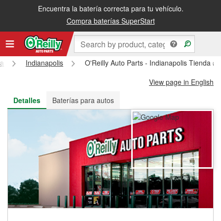
Encuentra la batería correcta para tu vehículo.
Recibe tu orden gratis al día siguiente o recógela en la tienda
Compra baterías SuperStart
na
Indianapolis
O'Reilly Auto Parts - Indianapolis Tienda #
View page in English
Detalles
Baterías para autos