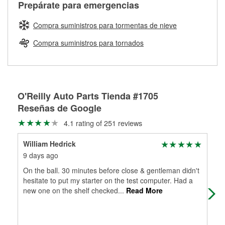
Más información sobre el Programa de Préstamo de
Auto Parts tiene las mangueras y los acoples adecuados
Prepárate para emergencias
traigas tus partes de frenos, nuestros profesionales
Herramientas de O'Reilly
para reparar el sistema hidráulico de tu maquinaria
medirán tus tambores o discos para determinar si pueden
agrícola o de construcción.
Compra suministros para tormentas de nieve
ser rectificados con seguridad. Si tus tambores o discos no
Más información acerca del servicio de mezcla de pintura
pueden ser reutilizados, podemos ayudarte a encontrar las
Compra suministros para tornados
de O'Reilly
partes de reemplazo correctas para tu reparación.
Rectificación de tambores y discos de freno
O'Reilly Auto Parts Tienda #1705
Reseñas de Google
4.1 rating of 251 reviews
William Hedrick
Lin
9 days ago
13 
On the ball. 30 minutes before close & gentleman didn't
Nee
hesitate to put my starter on the test computer. Had a
one
new one on the shelf checked
...
Read More
wou
Mo