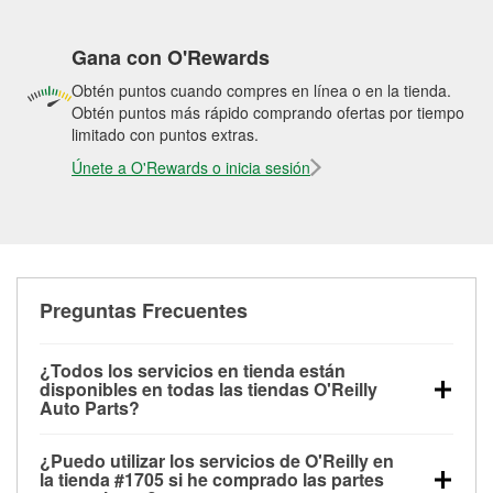
Gana con O'Rewards
Obtén puntos cuando compres en línea o en la tienda.
Obtén puntos más rápido comprando ofertas por tiempo
limitado con puntos extras.
Únete a O'Rewards o inicia sesión
Preguntas Frecuentes
¿Todos los servicios en tienda están
disponibles en todas las tiendas O'Reilly
Auto Parts?
Todos los servicios gratuitos de tienda, incluyendo
¿Puedo utilizar los servicios de O'Reilly en
las pruebas de batería, pruebas de alternador y
la tienda #1705 si he comprado las partes