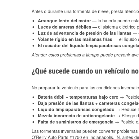
Antes o durante una tormenta de nieve, presta atención
Arranque lento del motor
— la batería puede estar
Luces delanteras débiles
— el sistema eléctrico 
Luz de advertencia de presión de las llantas
— e
Volante rígido en las mañanas frías
— el líquido d
El rociador del líquido limpiaparabrisas congel
Atender estos problemas a tiempo puede prevenir aver
¿Qué sucede cuando un vehículo no 
No preparar tu vehículo para las condiciones inverna
Batería débil + temperaturas bajo cero
→ Posible
Baja presión de las llantas + carreteras congel
Líquido limpiaparabrisas congelado
→ Reduce la
Mezcla incorrecta de anticongelante
→ Riesgo de
Falta de suministros de emergencia
→ Posible ex
Las tormentas invernales pueden convertir problemas 
O’Reilly Auto Parts #1750 en Indianapolis, IN, antes d