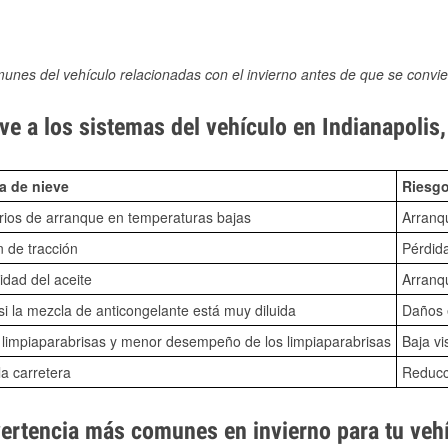
munes del vehículo relacionadas con el invierno antes de que se convie
e a los sistemas del vehículo en Indianapolis,
a de nieve
Riesgo
ios de arranque en temperaturas bajas
Arranq
n de tracción
Pérdida
idad del aceite
Arranqu
i la mezcla de anticongelante está muy diluida
Daños e
o limpiaparabrisas y menor desempeño de los limpiaparabrisas
Baja vi
la carretera
Reducci
vertencia más comunes en invierno para tu veh