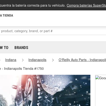
cuentra la batería correcta para tu vehículo.
Compra baterías SuperSta
LA TIENDA
W TO
BRANDS
Indiana
Indianapolis
O'Reilly Auto Parts - Indianapo
e - Indianapolis Tienda #1750