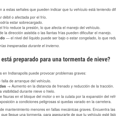
 a estas señales que pueden indicar que tu vehículo está teniendo difi
 débil o afectada por el frío.
podría estar sobrecargado.
l frío reduce la presión, lo que afecta el manejo del vehículo.
e la dirección asistida o las llantas frías pueden dificultar el manejo.
ado
— el nivel del líquido puede ser bajo o estar congelado, lo que reduc
ías inesperadas durante el invierno.
está preparado para una tormenta de nieve?
les en Indianapolis puede provocar problemas graves:
 falla de arranque del vehículo.
adas
→ Aumento en la distancia de frenado y reducción de la tracción.
 visibilidad durante nieve o hielo.
 fisuras en el bloque del motor o en la culata por la expansión del refr
posición a condiciones peligrosas si quedas varado en la carretera.
de mantenimiento menores en fallas mecánicas graves. Encuentra las p
e que llegue una tormenta, para asegurarte de que tu vehículo esté list