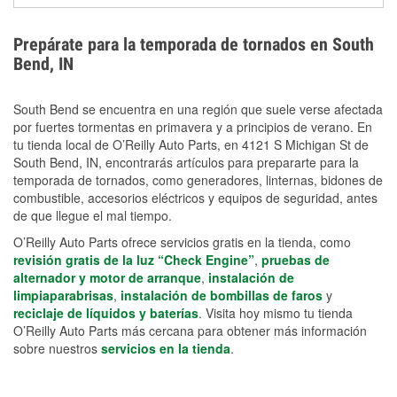
extensiones eléctricas y herramientas de limpieza
ayudan a reducir el riesgo de lesiones durante las
Prepárate para la temporada de tornados en South
labores de limpiezas.
Bend, IN
South Bend se encuentra en una región que suele verse afectada
por fuertes tormentas en primavera y a principios de verano. En
tu tienda local de O’Reilly Auto Parts, en 4121 S Michigan St de
South Bend, IN, encontrarás artículos para prepararte para la
temporada de tornados, como generadores, linternas, bidones de
combustible, accesorios eléctricos y equipos de seguridad, antes
de que llegue el mal tiempo.
O’Reilly Auto Parts ofrece servicios gratis en la tienda, como
revisión gratis de la luz “Check Engine”
,
pruebas de
alternador y motor de arranque
,
instalación de
limpiaparabrisas
,
instalación de bombillas de faros
y
reciclaje de líquidos y baterías
. Visita hoy mismo tu tienda
O’Reilly Auto Parts más cercana para obtener más información
sobre nuestros
servicios en la tienda
.