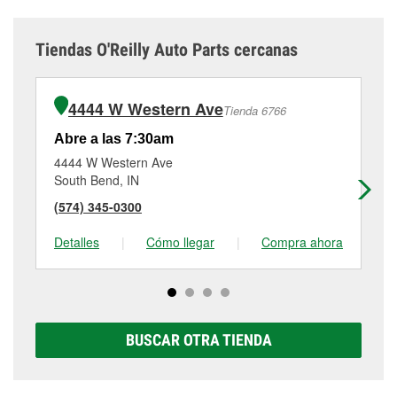
Tiendas O'Reilly Auto Parts cercanas
4444 W Western Ave
Tienda 6766
Abre a las 7:30am
Ab
4444 W Western Ave
30
South Bend, IN
So
(574) 345-0300
(5
Detalles
|
Cómo llegar
|
Compra ahora
De
BUSCAR OTRA TIENDA