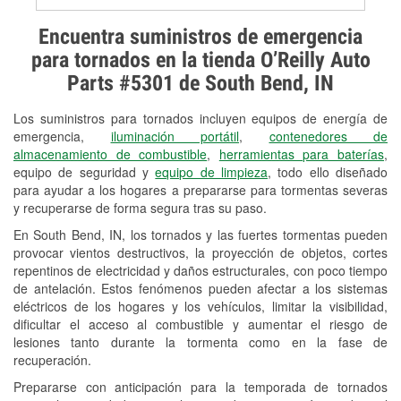
Prueba de alternadores y
Encuentra suministros de emergencia
arrancadores
para tornados en la tienda O’Reilly Auto
Parts #5301 de South Bend, IN
Revisión de la luz "Check Engine"
Los suministros para tornados incluyen equipos de energía de
Reciclaje de baterías y aceite
emergencia,
iluminación portátil
,
contenedores de
almacenamiento de combustible
,
herramientas para baterías
,
Instalación de bombillas de faros
equipo de seguridad y
equipo de limpieza
, todo ello diseñado
Instalación de limpiaparabrisas
para ayudar a los hogares a prepararse para tormentas severas
y recuperarse de forma segura tras su paso.
Programa de Préstamo de
En South Bend, IN, los tornados y las fuertes tormentas pueden
Herramientas
provocar vientos destructivos, la proyección de objetos, cortes
repentinos de electricidad y daños estructurales, con poco tiempo
Rectificación de tambores y discos de
de antelación. Estos fenómenos pueden afectar a los sistemas
freno
eléctricos de los hogares y los vehículos, limitar la visibilidad,
dificultar el acceso al combustible y aumentar el riesgo de
Snowstorm Supplies
lesiones tanto durante la tormenta como en la fase de
recuperación.
Tornado Supplies
Prepararse con anticipación para la temporada de tornados