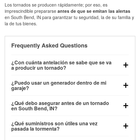
Los tornados se producen rápidamente; por eso, es
imprescindible prepararse
antes de que se emitan las alertas
en South Bend, IN para garantizar tu seguridad, la de su familia y
la de tus bienes.
Frequently Asked Questions
¿Con cuánta antelación se sabe que se va
a producir un tornado?
Algunos tornados en South Bend, IN se forman sin
¿Puedo usar un generador dentro de mi
apenas previo aviso. Las alertas pueden emitirse
garaje?
minutos antes de que toquen tierra, por lo que es
No. Los generadores deben funcionar al aire libre, a
fundamental prepararse antes de la tormenta.
¿Qué debo asegurar antes de un tornado
una distancia mínima de 20 pies de puertas y
en South Bend, IN?
ventanas, para evitar la acumulación de monóxido
Los muebles de exterior, parrillas, herramientas,
de carbono y posibles lesiones.
¿Qué suministros son útiles una vez
trampolines y cualquier objeto suelto del jardín
pasada la tormenta?
deben asegurarse o guardarse para reducir la
Los guantes de protección, mascarillas, linternas,
posibilidad de que vuelen con el viento.