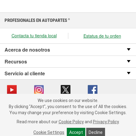
PROFESIONALES EN AUTOPARTES
®
Contacta tu tienda local
Estatus de tu orden
Acerca de nosotros
Recursos
Servicio al cliente
We use cookies on our website.
We use cookies on our website. By clicking "Accept", you consent
Copyright © 2008-2026 O’Reilly Auto Parts v OST_3.2.0.0.729 (3) cv1361
By clicking "Accept", you consent to the use of All the cookies.
to the use of All the cookies.
catalog_main
You may change your preference by visiting Cookie Settings.
You may change your preference by visiting Cookie Settings.
Política de privacidad
Ley de transparencia en las cadenas de suministro
Read more about our
Read more about our
Cookie Policy
Cookie Policy
and
and
Privacy Policy
Privacy Policy
.
.
de California
Cookie Settings
Cookie Settings
Accept
Accept
Decline
Decline