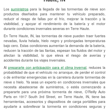
Revisión de la luz "Check Engine"
Los
suministros
para la llegada de las tormentas de nieve son
Reciclaje de baterías y aceite
productos diseñados para mantener tu vehículo preparado,
reducir el riesgo de fallas por el frío, mejorar la tracción y la
Instalación de bombillas de faros
visibilidad, y apoyar el rendimiento de la batería y el motor
Instalación de limpiaparabrisas
durante condiciones invernales severas en Terre Haute.
En Terre Haute, IN, las tormentas de nieve pueden traer fuertes
Programa de Préstamo de
nevadas, lluvia helada, hielo negro y prolongadas temperaturas
Herramientas
bajo cero. Estas condiciones aumentan la demanda de la batería,
reducen la tracción de las llantas, espesan los fluidos del motor y
Rectificación de tambores y discos de
afectan la visibilidad, lo que eleva el riesgo de averías y
freno
accidentes durante los viajes invernales.
Al
prepararte con anticipación para el clima invernal
, reduces la
Snowstorm Supplies
probabilidad de que el vehículo no arranque, de perder el control
o de enfrentar emergencias en la carretera durante tormentas de
Tornado Supplies
nieve o hielo. Ya seas un experto en condiciones invernales que
Conoce más
necesita abastecerse de suministros, o estés comenzando a
prepararte para una próxima tormenta de nieve, O’Reilly Auto
Parts en 1917 South 3rd Street, en Terre Haute, IN, tiene las
herramientas, accesorios y dispositivos de carga portátiles para
ayudarte a sobrellevar la tormenta en condiciones seguras y