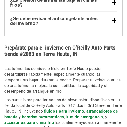
la congelación y ayuda a disolver la sal y la nieve
arranque.
fríos?
derretida en la carretera para mejorar la visibilidad.
Sí. La presión de las llantas normalmente disminuye
¿Se debe revisar el anticongelante antes
alrededor de 1 PSI por cada 10 °F que baja la
del invierno?
temperatura. Puedes obtener más información sobre
Sí. Una mezcla adecuada del anticongelante protege
la baja presión en invierno en nuestro artículo.
el motor contra la congelación, las grietas internas y
el sobrecalentamiento en condiciones de frío
Prepárate para el invierno en O’Reilly Auto Parts
extremo. Aprende cómo comprobar la protección
tienda #2083 en Terre Haute, IN
anticongelante en nuestra sección How-To.
Las tormentas de nieve o hielo en Terre Haute pueden
desarrollarse rápidamente, especialmente cuando las
temperaturas bajan durante la noche. Preparar tu vehículo antes
de una tormenta mejora la confiabilidad, la seguridad y el
desempeño de arranque en frío.
Los suministros para tormentas de nieve están disponibles en tu
tienda local de O’Reilly Auto Parts 1917 South 3rd Street en Terre
Haute, IN, incluyendo
fluidos para invierno
,
arrancadores de
batería
y
baterías automotrices
,
kits de emergencia
, y
accesorios para clima frío
los cuales te ayudarán a mantenerte