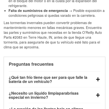
en el bloque del motor o en la culata por la expansión del
refrigerante.
Falta de suministros de emergencia
→ Posible exposición a
condiciones peligrosas si quedas varado en la carretera.
Las tormentas invernales pueden convertir problemas de
mantenimiento menores en fallas mecánicas graves. Encuentra
las partes y suministros que necesitas en la tienda O’Reilly Auto
Parts #2083 en Terre Haute, IN, antes de que llegue una
tormenta, para asegurarte de que tu vehículo esté listo para el
clima que se aproxima.
Preguntas frecuentes
¿Qué tan frío tiene que ser para que falle la
batería de un vehículo?
La capacidad de la batería comienza a disminuir por
¿Necesito un líquido limpiaparabrisas
debajo de los 32 °F y puede perder hasta la mitad de
especial en invierno?
su potencia de arranque cerca de los 0 °F, lo que
Sí. El líquido limpiaparabrisas para invierno resiste
aumenta la probabilidad de que el vehículo no
¿La presión de las llantas baja en climas