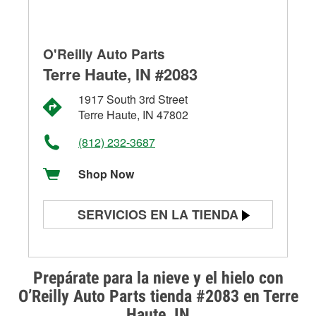
O'Reilly Auto Parts
Terre Haute, IN #2083
1917 South 3rd Street
Terre Haute, IN 47802
(812) 232-3687
Shop Now
SERVICIOS EN LA TIENDA
Prueba de batería
Prueba de alternadores y
Prepárate para la nieve y el hielo con
arrancadores
O’Reilly Auto Parts tienda #2083 en Terre
Haute, IN