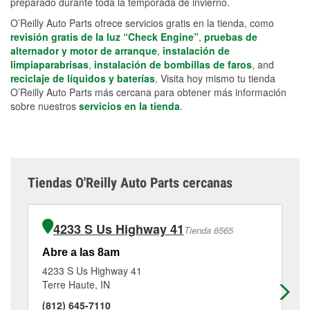
preparado durante toda la temporada de invierno.
O’Reilly Auto Parts ofrece servicios gratis en la tienda, como
revisión gratis de la luz “Check Engine”
,
pruebas de
alternador y motor de arranque
,
instalación de
limpiaparabrisas
,
instalación de bombillas de faros
, and
reciclaje de líquidos y baterías
. Visita hoy mismo tu tienda
O’Reilly Auto Parts más cercana para obtener más información
sobre nuestros
servicios en la tienda
.
Tiendas O'Reilly Auto Parts cercanas
4233 S Us Highway 41
Tienda 6565
Abre a las 8am
Ab
4233 S Us Highway 41
30
Terre Haute, IN
Te
(812) 645-7110
(8