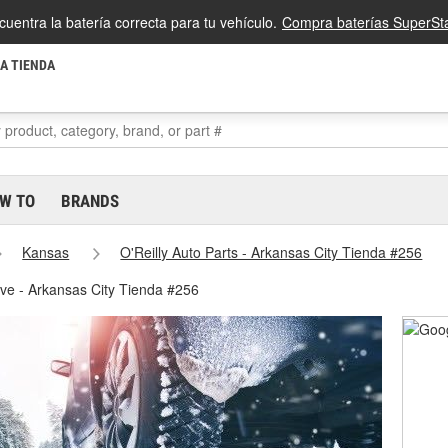
cuentra la batería correcta para tu vehículo.
Compra baterías SuperSta
LA TIENDA
W TO
BRANDS
Kansas
O'Reilly Auto Parts - Arkansas City Tienda #256
eve - Arkansas City Tienda #256