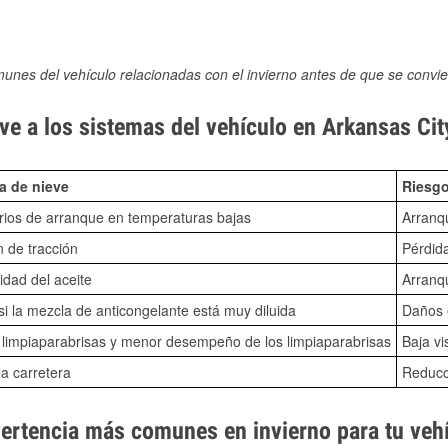
munes del vehículo relacionadas con el invierno antes de que se convie
e a los sistemas del vehículo en Arkansas Cit
a de nieve
Riesgo
ios de arranque en temperaturas bajas
Arranq
n de tracción
Pérdida
idad del aceite
Arranqu
i la mezcla de anticongelante está muy diluida
Daños e
o limpiaparabrisas y menor desempeño de los limpiaparabrisas
Baja vi
la carretera
Reducci
vertencia más comunes en invierno para tu veh