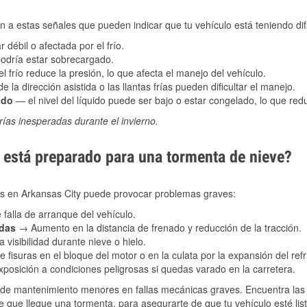
 a estas señales que pueden indicar que tu vehículo está teniendo difi
 débil o afectada por el frío.
podría estar sobrecargado.
l frío reduce la presión, lo que afecta el manejo del vehículo.
e la dirección asistida o las llantas frías pueden dificultar el manejo.
ado
— el nivel del líquido puede ser bajo o estar congelado, lo que reduc
ías inesperadas durante el invierno.
está preparado para una tormenta de nieve?
les en Arkansas City puede provocar problemas graves:
 falla de arranque del vehículo.
adas
→ Aumento en la distancia de frenado y reducción de la tracción.
 visibilidad durante nieve o hielo.
 fisuras en el bloque del motor o en la culata por la expansión del refr
posición a condiciones peligrosas si quedas varado en la carretera.
de mantenimiento menores en fallas mecánicas graves. Encuentra las p
e que llegue una tormenta, para asegurarte de que tu vehículo esté lis