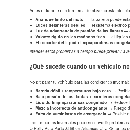
Antes o durante una tormenta de nieve, presta atención
Arranque lento del motor
— la batería puede estar
Luces delanteras débiles
— el sistema eléctrico 
Luz de advertencia de presión de las llantas
— e
Volante rígido en las mañanas frías
— el líquido d
El rociador del líquido limpiaparabrisas congel
Atender estos problemas a tiempo puede prevenir aver
¿Qué sucede cuando un vehículo no 
No preparar tu vehículo para las condiciones inverna
Batería débil + temperaturas bajo cero
→ Posible
Baja presión de las llantas + carreteras congel
Líquido limpiaparabrisas congelado
→ Reduce la
Mezcla incorrecta de anticongelante
→ Riesgo de
Falta de suministros de emergencia
→ Posible ex
Las tormentas invernales pueden convertir problemas 
O’Reilly Auto Parts #256 en Arkansas City, KS, antes d