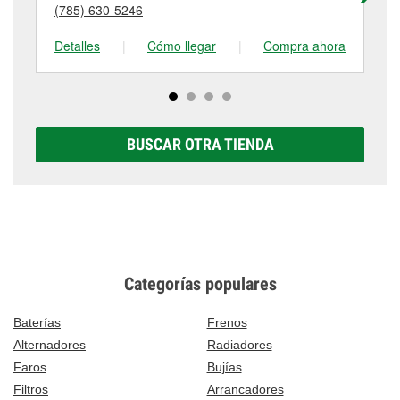
detalles, contáctanos al
(785) 243-4225
o visítanos
(785) 630-5246
(7
tienda #2138 para obtener más información.
en 1601 Lincoln Street, Concordia, KS.
Detalles
|
Cómo llegar
|
Compra ahora
De
BUSCAR OTRA TIENDA
Categorías populares
Baterías
Frenos
Alternadores
Radiadores
Faros
Bujías
Filtros
Arrancadores