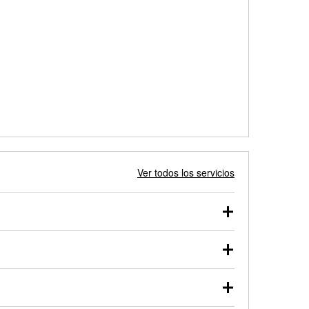
Ver todos los servicios
 autos, camionetas, SUVs, vehículos comerciales y
 probarse dentro o fuera del vehículo y cargarse en
uno de nuestros profesionales te ayudará a encontrar
otor de arranque o alternador. Lleva tu vehículo a tu
y arranque en el estacionamiento, o desmonta el
rueben.