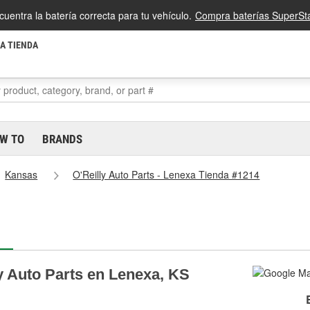
cuentra la batería correcta para tu vehículo.
Compra baterías SuperSta
LA TIENDA
W TO
BRANDS
Kansas
O'Reilly Auto Parts - Lenexa Tienda #1214
y Auto Parts en Lenexa, KS