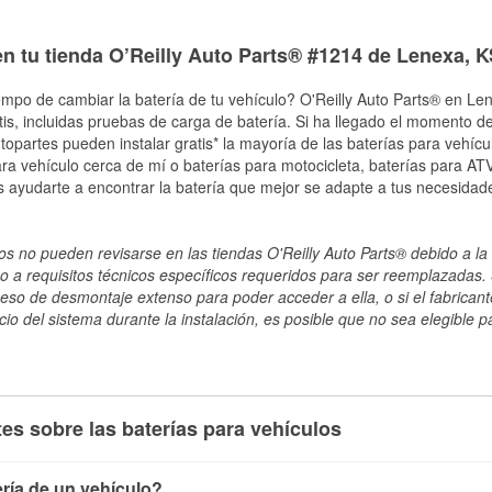
en tu tienda O’Reilly Auto Parts® #1214 de Lenexa, K
empo de cambiar la batería de tu vehículo? O'Reilly Auto Parts® en Len
tis, incluidas pruebas de carga de batería. Si ha llegado el momento de
topartes pueden instalar gratis* la mayoría de las baterías para vehíc
a vehículo cerca de mí o baterías para motocicleta, baterías para ATV,
 ayudarte a encontrar la batería que mejor se adapte a tus necesidad
s no pueden revisarse en las tiendas O'Reilly Auto Parts® debido a la 
o a requisitos técnicos específicos requeridos para ser reemplazadas. S
ceso de desmontaje extenso para poder acceder a ella, o si el fabricant
cio del sistema durante la instalación, es posible que no sea elegible pa
es sobre las baterías para vehículos
ría de un vehículo?