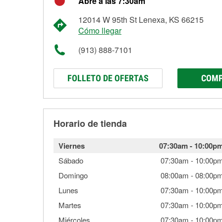
Abre a las 7:30am
12014 W 95th St Lenexa, KS 66215
Cómo llegar
(913) 888-7101
FOLLETO DE OFERTAS
COMP
Horario de tienda
Viernes
07:30am
-
10:00p
Sábado
07:30am
-
10:00p
Domingo
08:00am
-
08:00p
Lunes
07:30am
-
10:00p
Martes
07:30am
-
10:00p
Miércoles
07:30am
-
10:00p