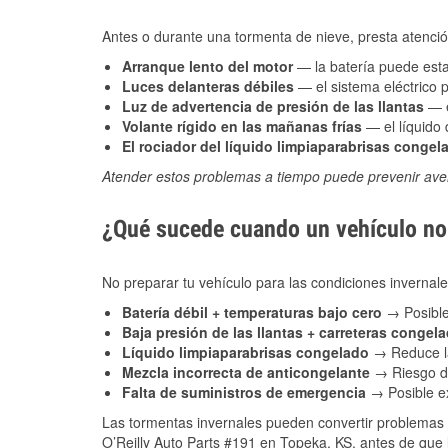
Antes o durante una tormenta de nieve, presta atención
Arranque lento del motor
— la batería puede estar
Luces delanteras débiles
— el sistema eléctrico 
Luz de advertencia de presión de las llantas
— e
Volante rígido en las mañanas frías
— el líquido d
El rociador del líquido limpiaparabrisas congel
Atender estos problemas a tiempo puede prevenir aver
¿Qué sucede cuando un vehículo no 
No preparar tu vehículo para las condiciones inverna
Batería débil + temperaturas bajo cero
→ Posible
Baja presión de las llantas + carreteras congel
Líquido limpiaparabrisas congelado
→ Reduce la
Mezcla incorrecta de anticongelante
→ Riesgo de
Falta de suministros de emergencia
→ Posible ex
Las tormentas invernales pueden convertir problemas 
O’Reilly Auto Parts #191 en Topeka, KS, antes de que 