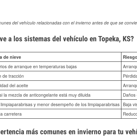
munes del vehículo relacionadas con el invierno antes de que se convie
ve a los sistemas del vehículo en Topeka, KS?
a de nieve
Riesgo
ios de arranque en temperaturas bajas
Arranq
n de tracción
Pérdida
idad del aceite
Arranqu
i la mezcla de anticongelante está muy diluida
Daños e
o limpiaparabrisas y menor desempeño de los limpiaparabrisas
Baja vi
la carretera
Reducci
vertencia más comunes en invierno para tu veh