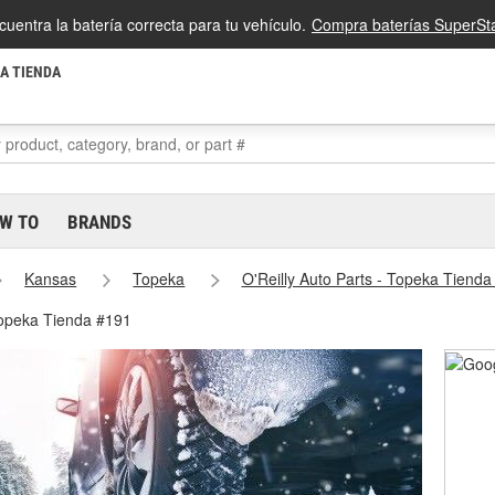
cuentra la batería correcta para tu vehículo.
Compra baterías SuperSta
LA TIENDA
W TO
BRANDS
Kansas
Topeka
O'Reilly Auto Parts - Topeka Tienda
Topeka Tienda #191