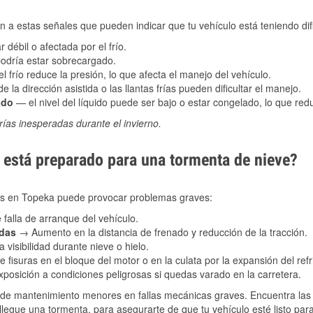
 a estas señales que pueden indicar que tu vehículo está teniendo difi
 débil o afectada por el frío.
podría estar sobrecargado.
l frío reduce la presión, lo que afecta el manejo del vehículo.
e la dirección asistida o las llantas frías pueden dificultar el manejo.
ado
— el nivel del líquido puede ser bajo o estar congelado, lo que reduc
ías inesperadas durante el invierno.
está preparado para una tormenta de nieve?
les en Topeka puede provocar problemas graves:
 falla de arranque del vehículo.
adas
→ Aumento en la distancia de frenado y reducción de la tracción.
 visibilidad durante nieve o hielo.
 fisuras en el bloque del motor o en la culata por la expansión del refr
posición a condiciones peligrosas si quedas varado en la carretera.
de mantenimiento menores en fallas mecánicas graves. Encuentra las p
llegue una tormenta, para asegurarte de que tu vehículo esté listo par