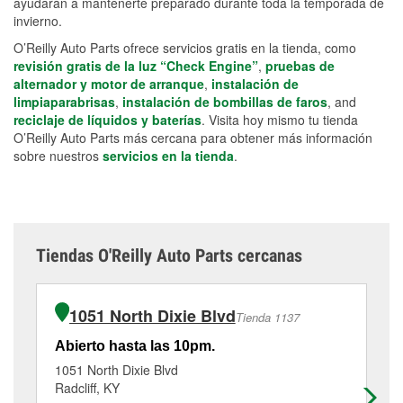
ayudarán a mantenerte preparado durante toda la temporada de
invierno.
O’Reilly Auto Parts ofrece servicios gratis en la tienda, como
revisión gratis de la luz “Check Engine”
,
pruebas de
alternador y motor de arranque
,
instalación de
limpiaparabrisas
,
instalación de bombillas de faros
, and
reciclaje de líquidos y baterías
. Visita hoy mismo tu tienda
O’Reilly Auto Parts más cercana para obtener más información
sobre nuestros
servicios en la tienda
.
Tiendas O'Reilly Auto Parts cercanas
1051 North Dixie Blvd
Tienda 1137
Abierto hasta las 10pm.
Ab
1051 North Dixie Blvd
10
Radcliff, KY
Co