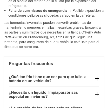
en el bloque del motor o en la culata por la expansión del
refrigerante.
Falta de suministros de emergencia
→ Posible exposición a
condiciones peligrosas si quedas varado en la carretera.
Las tormentas invernales pueden convertir problemas de
mantenimiento menores en fallas mecánicas graves. Encuentra
las partes y suministros que necesitas en la tienda O’Reilly Auto
Parts #2018 en Brandenburg, KY, antes de que llegue una
tormenta, para asegurarte de que tu vehículo esté listo para el
clima que se aproxima.
Preguntas frecuentes
¿Qué tan frío tiene que ser para que falle la
batería de un vehículo?
La capacidad de la batería comienza a disminuir por
¿Necesito un líquido limpiaparabrisas
debajo de los 32 °F y puede perder hasta la mitad de
especial en invierno?
su potencia de arranque cerca de los 0 °F, lo que
Sí. El líquido limpiaparabrisas para invierno resiste
aumenta la probabilidad de que el vehículo no
¿La presión de las llantas baja en climas