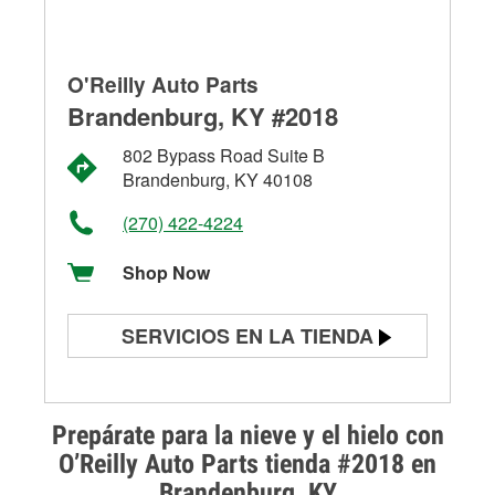
O'Reilly Auto Parts
Brandenburg, KY #2018
802 Bypass Road Suite B
Brandenburg, KY 40108
(270) 422-4224
Shop Now
SERVICIOS EN LA TIENDA
Prueba de batería
Prueba de alternadores y
Prepárate para la nieve y el hielo con
arrancadores
O’Reilly Auto Parts tienda #2018 en
Brandenburg, KY