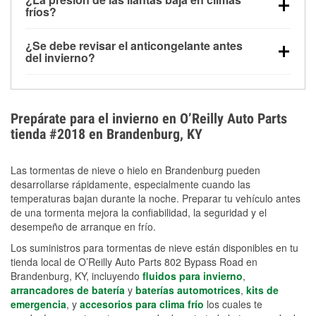
la congelación y ayuda a disolver la sal y la nieve
arranque.
fríos?
derretida en la carretera para mejorar la visibilidad.
Sí. La presión de las llantas normalmente disminuye
¿Se debe revisar el anticongelante antes
alrededor de 1 PSI por cada 10 °F que baja la
del invierno?
temperatura. Puedes obtener más información sobre
Sí. Una mezcla adecuada del anticongelante protege
la baja presión en invierno en nuestro artículo.
el motor contra la congelación, las grietas internas y
el sobrecalentamiento en condiciones de frío
Prepárate para el invierno en O’Reilly Auto Parts
extremo. Aprende cómo comprobar la protección
tienda #2018 en Brandenburg, KY
anticongelante en nuestra sección How-To.
Las tormentas de nieve o hielo en Brandenburg pueden
desarrollarse rápidamente, especialmente cuando las
temperaturas bajan durante la noche. Preparar tu vehículo antes
de una tormenta mejora la confiabilidad, la seguridad y el
desempeño de arranque en frío.
Los suministros para tormentas de nieve están disponibles en tu
tienda local de O’Reilly Auto Parts 802 Bypass Road en
Brandenburg, KY, incluyendo
fluidos para invierno
,
arrancadores de batería
y
baterías automotrices
,
kits de
emergencia
, y
accesorios para clima frío
los cuales te