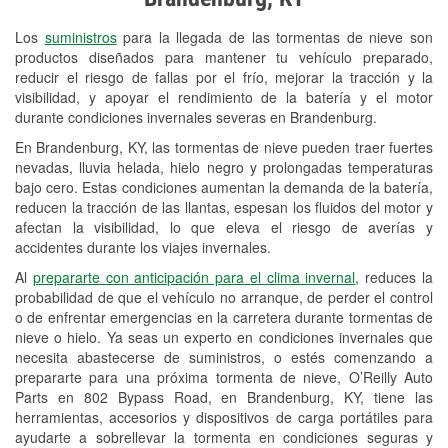
Revisión de la luz "Check Engine"
Los
suministros
para la llegada de las tormentas de nieve son
Reciclaje de baterías y aceite
productos diseñados para mantener tu vehículo preparado,
reducir el riesgo de fallas por el frío, mejorar la tracción y la
Instalación de bombillas de faros
visibilidad, y apoyar el rendimiento de la batería y el motor
Instalación de limpiaparabrisas
durante condiciones invernales severas en Brandenburg.
En Brandenburg, KY, las tormentas de nieve pueden traer fuertes
Programa de Préstamo de
nevadas, lluvia helada, hielo negro y prolongadas temperaturas
Herramientas
bajo cero. Estas condiciones aumentan la demanda de la batería,
reducen la tracción de las llantas, espesan los fluidos del motor y
Rectificación de tambores y discos de
afectan la visibilidad, lo que eleva el riesgo de averías y
freno
accidentes durante los viajes invernales.
Al
prepararte con anticipación para el clima invernal
, reduces la
Mangueras hidráulicas a la medida
probabilidad de que el vehículo no arranque, de perder el control
o de enfrentar emergencias en la carretera durante tormentas de
Snowstorm Supplies
nieve o hielo. Ya seas un experto en condiciones invernales que
Conoce más
necesita abastecerse de suministros, o estés comenzando a
prepararte para una próxima tormenta de nieve, O’Reilly Auto
Parts en 802 Bypass Road, en Brandenburg, KY, tiene las
herramientas, accesorios y dispositivos de carga portátiles para
ayudarte a sobrellevar la tormenta en condiciones seguras y