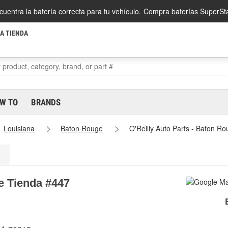
cuentra la batería correcta para tu vehículo.
Compra baterías SuperSta
LA TIENDA
W TO
BRANDS
Louisiana
Baton Rouge
O'Reilly Auto Parts - Baton R
e Tienda #447