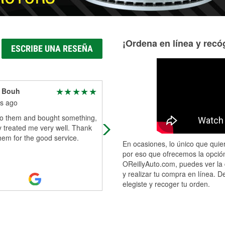
¡Ordena en línea y recóg
ESCRIBE UNA RESEÑA
 Bouh
Clarise Wells
s ago
5 months ago
to them and bought something,
Great staff... even with a long lone 
 treated me very well. Thank
wasn't there longer than 10 minute
hem for the good service.
En ocasiones, lo único que quier
por eso que ofrecemos la opción
OReillyAuto.com, puedes ver la 
y realizar tu compra en línea. D
elegiste y recoger tu orden.