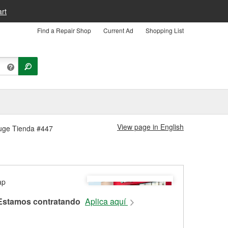
rt
Find a Repair Shop
Current Ad
Shopping List
View page in English
ouge Tienda #447
Estamos contratando
Aplica aquí