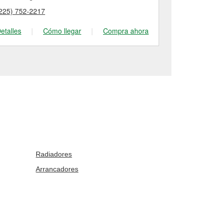
225) 752-2217
(225) 201-12
etalles
|
Cómo llegar
|
Compra ahora
Detalles
|
Radiadores
Arrancadores