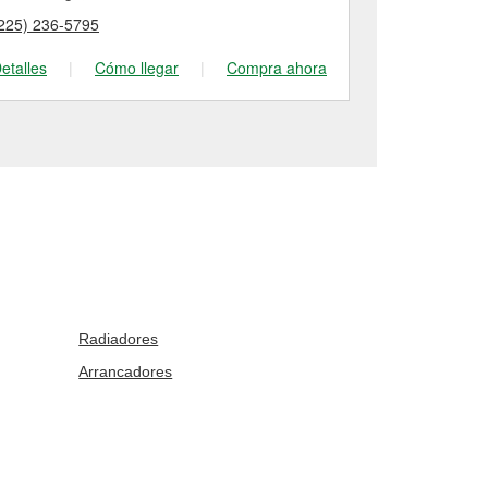
225) 236-5795
(225) 356-24
etalles
|
Cómo llegar
|
Compra ahora
Detalles
|
Radiadores
Arrancadores