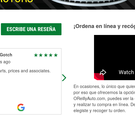
¡Ordena en línea y recóg
ESCRIBE UNA RESEÑA
 Gotch
Ray James
s ago
9 months ago
ts, prices and associates.
You working on your vehicle pseud
O'Reilly look for the lady to call Mis
En ocasiones, lo único que quier
por eso que ofrecemos la opción
OReillyAuto.com, puedes ver la 
y realizar tu compra en línea. D
elegiste y recoger tu orden.