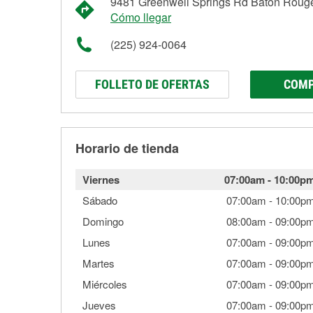
9481 Greenwell Springs Rd Baton Roug
Cómo llegar
(225) 924-0064
FOLLETO DE OFERTAS
COMP
Horario de tienda
Viernes
07:00am
-
10:00p
Sábado
07:00am
-
10:00p
Domingo
08:00am
-
09:00p
Lunes
07:00am
-
09:00p
Martes
07:00am
-
09:00p
Miércoles
07:00am
-
09:00p
Jueves
07:00am
-
09:00p