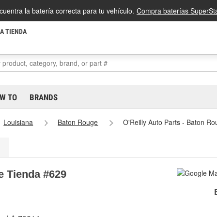
cuentra la batería correcta para tu vehículo.
Compra baterías SuperSta
LA TIENDA
W TO
BRANDS
Louisiana
Baton Rouge
O'Reilly Auto Parts - Baton R
e Tienda #629