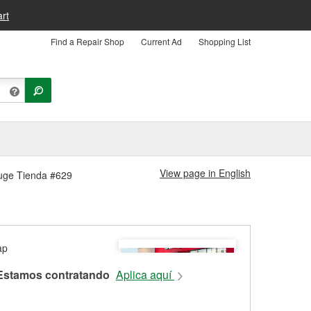
rt
Find a Repair Shop
Current Ad
Shopping List
View page in English
ouge Tienda #629
Estamos contratando
Aplica aquí